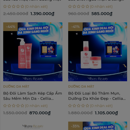
da - Cellia Invisible Peeling
(0 nhận xét)
(0 nhận xét)
Bright Toner 118ml
2.450.000đ
1.390.000₫
960.000đ
585.000₫
-44%
-41%
DƯỠNG DA MẶT
DƯỠNG DA MẶT
Bộ Đôi Làm Sạch Kép Cấp Ẩm
Bộ Đôi Loại Bỏ Thâm Mụn,
Sâu Mềm Mịn Da - Cellia
Dưỡng Da Khỏe Đẹp - Cellia
Cleansing Oil, Cleansing
Serum, Cream
(0 nhận xét)
(0 nhận xét)
Foam
1.550.000đ
870.000₫
1.880.000đ
1.105.000₫
-35%