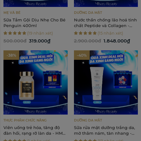
MẸ VÀ BÉ
DƯỠNG DA MẶT
Sữa Tắm Gội Dịu Nhẹ Cho Bé
Nước thần chống lão hoá tinh
Penguin 400ml
chất Peptide và Collagen -
7GF Moisture Face Essence
(19 nhận xét)
(15 nhận xét)
60ml
500.000đ
319.000₫
2.900.000đ
1.848.000₫
-38%
-40%
THỰC PHẨM CHỨC NĂNG
DƯỠNG DA MẶT
Viên uống trẻ hóa, tăng độ
Sữa rửa mặt dưỡng trắng da,
đàn hồi, rạng rỡ làn da - HM
mờ thâm nám, tàn nhang -
Medical NMN 12000+
Blanc2 Medicated Face Wash
(1 nhận xét)
(17 nhận xét)