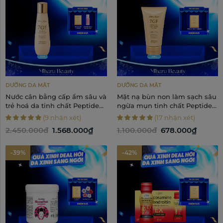
DƯỠNG DA MẶT
DƯỠNG DA MẶT
Nước cân bằng cấp ẩm sâu và
Mặt nạ bùn non làm sạch sâu
trẻ hoá da tinh chất Peptide
ngừa mụn tinh chất Peptide
và Collagen - 7GF Moisture
& Collagen - 7GF Moisture
(9 nhận xét)
(17 nhận xét)
Face Lotion 120ml
Face Pore Cleansing Clay
2.450.000đ
1.568.000₫
1.100.000đ
678.000₫
Pack 240g
-39%
-42%