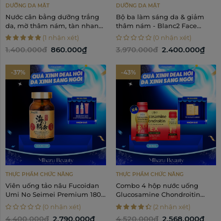
DƯỠNG DA MẶT
DƯỠNG DA MẶT
Nước cân bằng dưỡng trắng
Bộ ba làm sáng da & giảm
da, mờ thâm nám, tàn nhang
thâm nám - Blanc2 Face
- Blanc2 Medicated
Wash, Essence, Cream
(1 nhận xét)
(0 nhận xét)
Whitening Face Lotion 130ml
1.400.000đ
860.000₫
3.970.000đ
2.400.000₫
-37%
-43%
THỰC PHẨM CHỨC NĂNG
THỰC PHẨM CHỨC NĂNG
Viên uống tảo nâu Fucoidan
Combo 4 hộp nước uống
Umi No Seimei Premium 180
Glucosamine Chondroitin
viên
1600mg
(0 nhận xét)
(2 nhận xét)
4.400.000đ
2.790.000₫
4.520.000đ
2.568.000₫