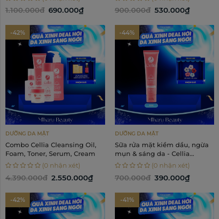
Extracharge Morelift Lotion
1.100.000đ
690.000₫
900.000đ
530.000₫
120ml
-42%
-44%
DƯỠNG DA MẶT
DƯỠNG DA MẶT
Combo Cellia Cleansing Oil,
Sữa rửa mặt kiềm dầu, ngừa
Foam, Toner, Serum, Cream
mụn & sáng da - Cellia
Moistskin Cleansing Foam
(0 nhận xét)
(0 nhận xét)
100g
4.390.000đ
2.550.000₫
700.000đ
390.000₫
-42%
-41%