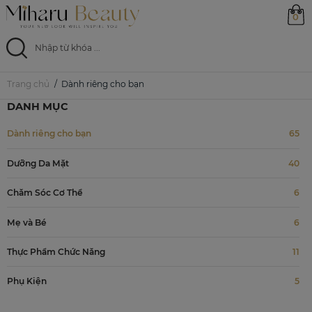
0
Trang chủ
Dành riêng cho bạn
Trang chủ
DANH MỤC
Sản phẩm
Dành riêng cho bạn
65
Ưu đãi
Dưỡng Da Mặt
40
Magazine
Chăm Sóc Cơ Thể
6
Mẹ và Bé
6
Feed
Thực Phẩm Chức Năng
11
Phụ Kiện
5
0799 33 86 88