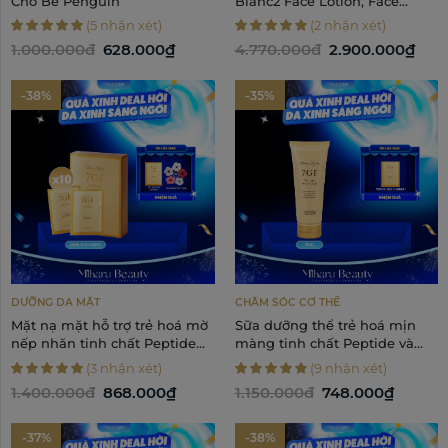
Cho Bé Penguin
Blanc2 Face Lotion, Face
Essence, Face Cream
(5 nhận xét)
(2 nhận xét)
1.000.000đ
628.000₫
4.770.000đ
2.900.000₫
-38%
-35%
DƯỠNG DA MẶT
CHĂM SÓC CƠ THỂ
Mặt nạ mặt hỗ trợ trẻ hoá mờ
Sữa dưỡng thể trẻ hoá mịn
nếp nhăn tinh chất Peptide
màng tinh chất Peptide và
và Collagen - 7GF Moisture
Collagen – 7GF Moisture Body
(3 nhận xét)
(9 nhận xét)
Facial Mask 25ml x 10 miếng
Cream 150g
1.400.000đ
868.000₫
1.150.000đ
748.000₫
-37%
-38%