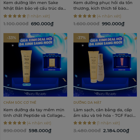
Kem dưỡng lên men Sake
Kem dưỡng phục hồi da tổn
Nhật Bản bảo vệ cấu trúc da -
thương, kích thích tế bào
Motemote Marilyn
mầm - Lilica Sweet Serum
(1 nhận xét)
(4 nhận xét)
Extracharge Morelift Cream
Silky Face Cream 50g
1.100.000đ
690.000₫
1.600.000đ
990.000₫
50g
-33%
-37%
CHĂM SÓC CƠ THỂ
DƯỠNG DA MẶT
Kem dưỡng da tay mềm mịn
Làm sạch, cân bằng da, cấp
tinh chất Peptide và Collagen
ẩm sâu và trẻ hóa - 7GF Facial
- 7GF Moisture Hand Cream
Foam, Face Lotion
(4 nhận xét)
(1 nhận xét)
50g
890.000đ
598.000₫
3.480.000đ
2.184.000₫