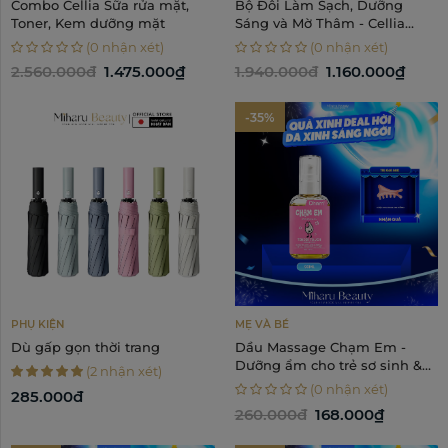
Combo Cellia Sữa rửa mặt,
Bộ Đôi Làm Sạch, Dưỡng
Toner, Kem dưỡng mặt
Sáng và Mờ Thâm - Cellia
Toner, Serum
(0 nhận xét)
(0 nhận xét)
2.560.000đ
1.475.000₫
1.940.000đ
1.160.000₫
-35%
PHỤ KIỆN
MẸ VÀ BÉ
Dù gấp gọn thời trang
Dầu Massage Chạm Em -
Dưỡng ẩm cho trẻ sơ sinh &
(2 nhận xét)
em bé
(0 nhận xét)
285.000đ
260.000đ
168.000₫