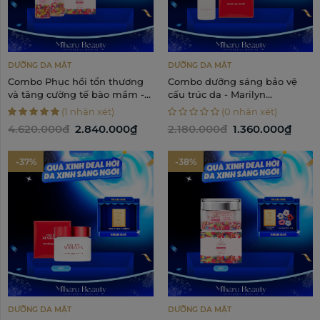
DƯỠNG DA MẶT
DƯỠNG DA MẶT
Combo Phục hồi tổn thương
Combo dưỡng sáng bảo vệ
và tăng cường tế bào mầm -
cấu trúc da - Marilyn
Lilica Face Lotion, Face
Extracharge Morelift Lotion,
(1 nhận xét)
(0 nhận xét)
Essence, Face Cream
Morelift Cream
4.620.000đ
2.840.000₫
2.180.000đ
1.360.000₫
-37%
-38%
DƯỠNG DA MẶT
DƯỠNG DA MẶT