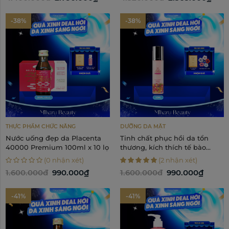
-38%
-38%
THỰC PHẨM CHỨC NĂNG
DƯỠNG DA MẶT
Nước uống đẹp da Placenta
Tinh chất phục hồi da tổn
40000 Premium 100ml x 10 lọ
thương, kích thích tế bào
mầm - Lilica Sweet Serum
(0 nhận xét)
(2 nhận xét)
Silky Face Essence 50ml
1.600.000đ
990.000₫
1.600.000đ
990.000₫
-41%
-41%