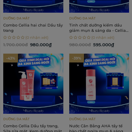
DƯỠNG DA MẶT
DƯỠNG DA MẶT
Combo Cellia hai chai Dầu tẩy
Tinh chất dưỡng kiềm dầu
trang
giảm mụn & sáng da - Cellia
Bright Serum 30ml
(0 nhận xét)
(0 nhận xét)
1.700.000đ
980.000₫
980.000đ
595.000₫
-43%
-39%
DƯỠNG DA MẶT
DƯỠNG DA MẶT
Combo Cellia Dầu tẩy trang,
Nước Cân Bằng AHA tẩy tế
Sữa rửa mặt, Kem dưỡng mặt
bào chết ngừa mụn & sáng