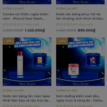
DƯỠNG DA MẶT
DƯỠNG DA MẶT
Combo cải thiện, ngừa thâm
Nước cân bằng phục hồi da
nám - Blanc2 Face Wash,
tổn thương, kích thích tế bào
Face Essence
mầm - Lilica Sweet Serum
(0 nhận xét)
(0 nhận xét)
Silky Face Lotion 130ml
2.330.000đ
1.420.000₫
1.450.000đ
890.000₫
-37%
-41%
DƯỠNG DA MẶT
DƯỠNG DA MẶT
Nước cân bằng lên men Sake
Kem dưỡng kiểm soát dầu,
Nhật Bản bảo vệ cấu trúc da -
ngừa mụn & sáng da - Cellia
Motemote Marilyn
Bright Cream 45g
(0 nhận xét)
(0 nhận xét)