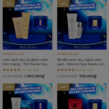
-39%
-41%
DƯỠNG DA MẶT
DƯỠNG DA MẶT
Làm sạch sâu và giảm viêm
Bộ đôi sạch sâu, ngừa nám
mịn màng - 7GF Facial Foam,
sạm - Blanc2 Face Wash, UV
Clay Pack
Care
(1 nhận xét)
(2 nhận xét)
2.130.000đ
1.307.000₫
1.230.000đ
729.000₫
-39%
-40%