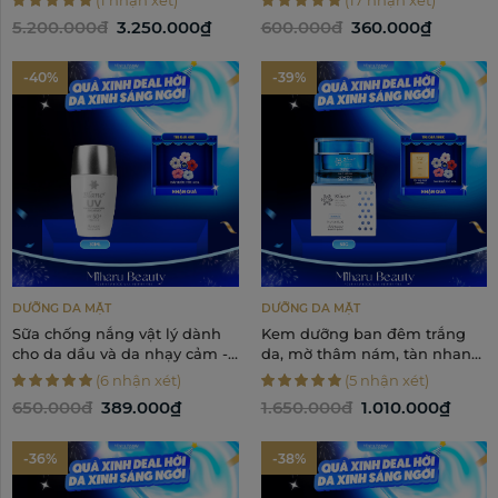
130g
5.200.000đ
3.250.000₫
600.000đ
360.000₫
-40%
-39%
DƯỠNG DA MẶT
DƯỠNG DA MẶT
Sữa chống nắng vật lý dành
Kem dưỡng ban đêm trắng
cho da dầu và da nhạy cảm -
da, mờ thâm nám, tàn nhang
Blanc2 UV Care SPF50+
- Blanc2 Medicated
(6 nhận xét)
(5 nhận xét)
PA++++ 30ml
Whitening Face Cream 50g
650.000đ
389.000₫
1.650.000đ
1.010.000₫
-36%
-38%