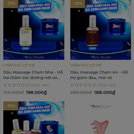
-37%
-35%
CHĂM SÓC CƠ THỂ
CHĂM SÓC CƠ THỂ
Dầu Massage Chạm Nhẹ - Hỗ
Dầu massage Chạm An - Hỗ
trợ chăm sóc đường nét cơ
trợ giảm đau, mỏi cơ
thể
(0 nhận xét)
(0 nhận xét)
315.000đ
198.000₫
289.000đ
188.000₫
-39%