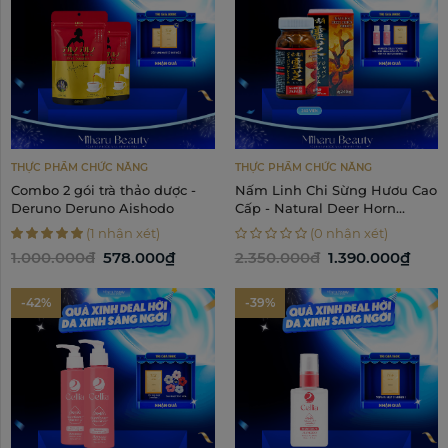
THỰC PHẨM CHỨC NĂNG
THỰC PHẨM CHỨC NĂNG
Combo 2 gói trà thảo dược -
Nấm Linh Chi Sừng Hươu Cao
Deruno Deruno Aishodo
Cấp - Natural Deer Horn
Reishi
(1 nhận xét)
(0 nhận xét)
1.000.000đ
578.000₫
2.350.000đ
1.390.000₫
-42%
-39%