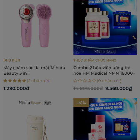
PHỤ KIỆN
THỰC PHẨM CHỨC NĂNG
Máy chăm sóc da mặt Miharu
Combo 2 hộp viên uống trẻ
Beauty 5 in 1
hóa HM Medical NMN 18000+
(2 nhận xét)
(0 nhận xét)
1.290.000đ
14.800.000đ
9.568.000₫
-41%