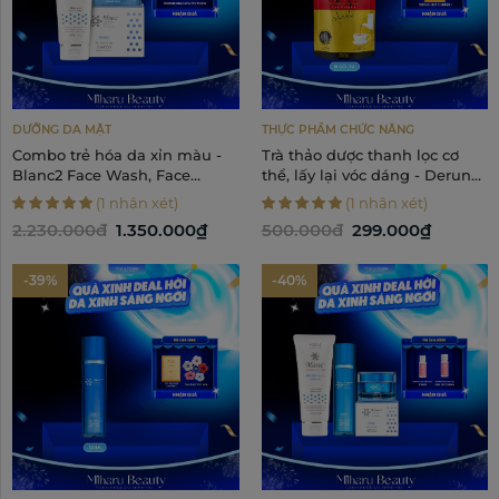
DƯỠNG DA MẶT
THỰC PHẨM CHỨC NĂNG
Combo trẻ hóa da xỉn màu -
Trà thảo dược thanh lọc cơ
Blanc2 Face Wash, Face
thể, lấy lại vóc dáng - Deruno
Cream
Deruno Aishodo
(1 nhận xét)
(1 nhận xét)
2.230.000đ
1.350.000₫
500.000đ
299.000₫
-39%
-40%