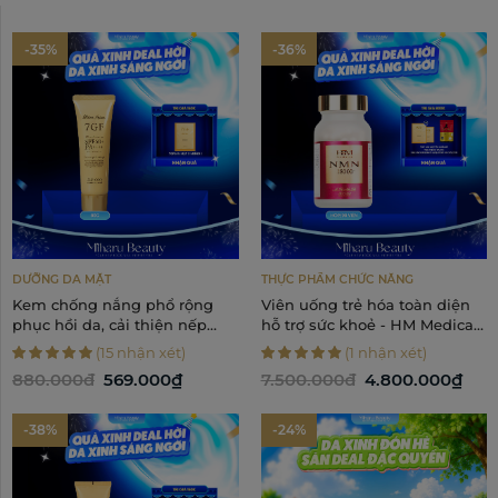
-35%
-36%
DƯỠNG DA MẶT
THỰC PHẨM CHỨC NĂNG
Kem chống nắng phổ rộng
Viên uống trẻ hóa toàn diện
phục hồi da, cải thiện nếp
hỗ trợ sức khoẻ - HM Medical
nhăn - 7GF UV Care & Tone-up
NMN 18000+
(15 nhận xét)
(1 nhận xét)
SPF50+/PA++++ 80g
880.000đ
569.000₫
7.500.000đ
4.800.000₫
-38%
-24%