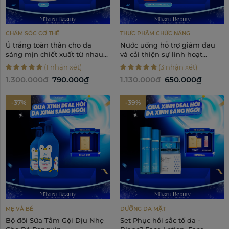
CHĂM SÓC CƠ THỂ
THỰC PHẨM CHỨC NĂNG
Ủ trắng toàn thân cho da
Nước uống hỗ trợ giảm đau
sáng mịn chiết xuất từ nhau
và cải thiện sự linh hoạt
thai - Apatheia Glowing Pack
xương khớp - Glucosamine
(1 nhận xét)
(3 nhận xét)
500g
Chondroitin 1600mg
1.300.000đ
790.000₫
1.130.000đ
650.000₫
-37%
-39%
MẸ VÀ BÉ
DƯỠNG DA MẶT
Bộ đôi Sữa Tắm Gội Dịu Nhẹ
Set Phục hồi sắc tố da -