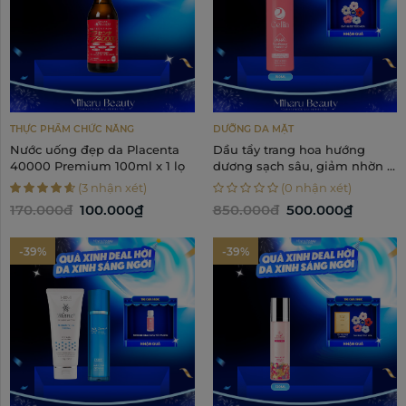
THỰC PHẨM CHỨC NĂNG
DƯỠNG DA MẶT
Nước uống đẹp da Placenta
Dầu tẩy trang hoa hướng
40000 Premium 100ml x 1 lọ
dương sạch sâu, giảm nhờn &
mụn đầu đen - Cellia
(3 nhận xét)
(0 nhận xét)
Moistskin Cleansing Oil 150ml
170.000đ
100.000₫
850.000đ
500.000₫
-39%
-39%