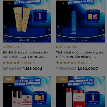
DƯỠNG DA MẶT
DƯỠNG DA MẶT
Bộ đôi làm sạch, chống nắng
Tinh chất dưỡng trắng da, mờ
hoàn hảo - 7GF Foam, UV
thâm nám, tàn nhang -
Care & Tone-up
Blanc2 Medicated Whitening
(5 nhận xét)
(1 nhận xét)
Face Essence 50ml
1.910.000đ
1.199.000₫
1.750.000đ
1.080.000₫
-39%
-38%