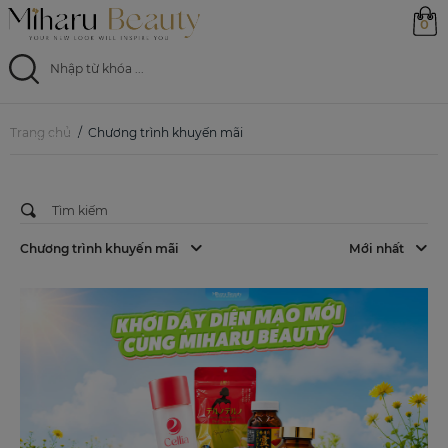
0
CHƯƠNG TRÌNH KHUYẾN MÃI
Mừng Sinh Nhật Miharu Beauty 3
Tuổi: Đại Tiệc Siêu Deal – Tri Ân Đồng
Trang chủ
Hành, Da Đẹp Rạng Ngời
Trang chủ
Chương trình khuyến mãi
01/08/2026
Sản phẩm
Ưu đãi
Chương trình khuyến mãi
Mới nhất
Magazine
Feed
0799 33 86 88