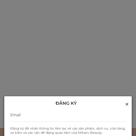
×
ĐĂNG KÝ
Đăng ký để nhận thông tin liên lạc về các sản phẩm, dịch vụ, cửa hàng,
sự kiện và các vấn đề đáng quan tâm của Miharu Beauty.