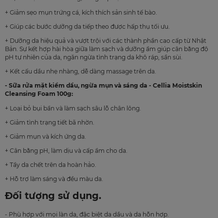
+ Giảm sẹo mụn trứng cá, kích thích sản sinh tế bào.
+ Giúp các bước dưỡng da tiếp theo được hấp thụ tối ưu.
+ Dưỡng da hiệu quả và vượt trội với các thành phần cao cấp từ Nhật
Bản. Sự kết hợp hài hòa giữa làm sạch và dưỡng ẩm giúp cân bằng độ
pH tự nhiên của da, ngăn ngừa tình trạng da khô ráp, sần sùi.
+ Kết cấu dầu nhẹ nhàng, dễ dàng massage trên da.
- Sữa rửa mặt kiềm dầu, ngừa mụn và sáng da - Cellia Moistskin
Cleansing Foam 100g:
+ Loại bỏ bụi bẩn và làm sạch sâu lỗ chân lông.
+ Giảm tình trạng tiết bã nhờn.
+ Giảm mụn và kích ứng da.
+ Cân bằng pH, làm dịu và cấp ẩm cho da.
+ Tẩy da chết trên da hoàn hảo.
+ Hỗ trợ làm sáng và đều màu da.
Đối tượng sử dụng.
- Phù hợp với mọi làn da, đặc biệt da dầu và da hỗn hợp.