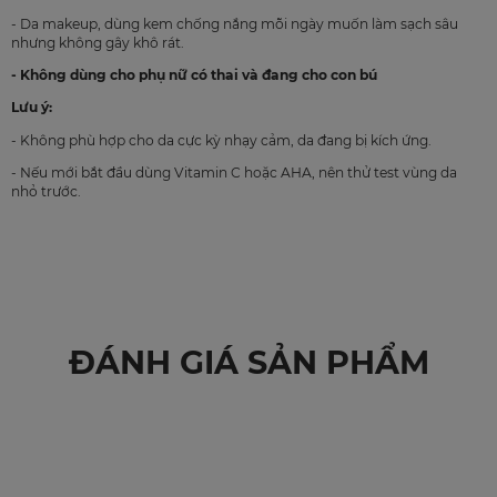
- Da makeup, dùng kem chống nắng mỗi ngày muốn làm sạch sâu
nhưng không gây khô rát.
- Không dùng cho phụ nữ có thai và đang cho con bú
Lưu ý:
- Không phù hợp cho da cực kỳ nhạy cảm, da đang bị kích ứng.
- Nếu mới bắt đầu dùng Vitamin C hoặc AHA, nên thử test vùng da
nhỏ trước.
ĐÁNH GIÁ SẢN PHẨM