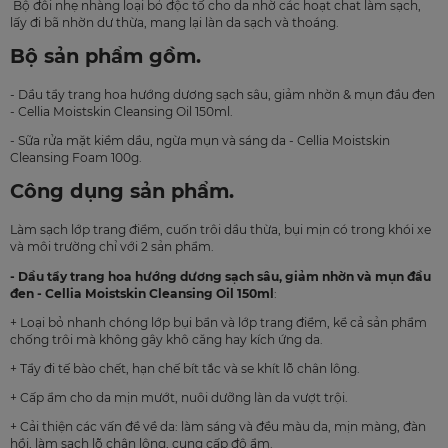
Bộ đôi nhẹ nhàng loại bỏ độc tố cho da nhờ các hoạt chat làm sạch,
lấy đi bã nhờn dư thừa, mang lại làn da sạch và thoáng.
Bộ sản phẩm gồm.
- Dầu tẩy trang hoa hướng dương sạch sâu, giảm nhờn & mụn đầu đen
- Cellia Moistskin Cleansing Oil 150ml.
- Sữa rửa mặt kiềm dầu, ngừa mụn và sáng da - Cellia Moistskin
Cleansing Foam 100g.
Công dụng sản phẩm.
Làm sạch lớp trang điểm, cuốn trôi dầu thừa, bụi mịn có trong khói xe
và môi trường chỉ với 2 sản phẩm.
- Dầu tẩy trang hoa hướng dương sạch sâu, giảm nhờn và mụn đầu
đen - Cellia Moistskin Cleansing Oil 150ml
:
+ Loại bỏ nhanh chóng lớp bụi bẩn và lớp trang điểm, kể cả sản phẩm
chống trôi mà không gây khô căng hay kích ứng da.
+ Tẩy đi tế bào chết, hạn chế bít tắc và se khít lỗ chân lông.
+ Cấp ẩm cho da mịn mướt, nuôi dưỡng làn da vượt trội.
+ Cải thiện các vấn đề về da: làm sáng và đều màu da, mịn màng, đàn
hồi, làm sạch lỗ chân lông, cung cấp độ ẩm.