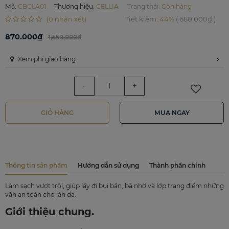
Mã
:
CBCLA01
Thương hiệu
:
CELLIA
Trạng thái:
Còn hàng
(0 nhận xét)
Tiết kiệm
:
44%
(
680.000₫
)
870.000₫
1,550,000đ
Xem phí giao hàng
-
+
GIỎ HÀNG
MUA NGAY
Thông tin sản phẩm
Hướng dẫn sử dụng
Thành phần chính
Làm sạch vượt trội, giúp lấy đi bụi bẩn, bã nhờ và lớp trang điểm những
vẫn an toàn cho làn da.
Giới thiệu chung.