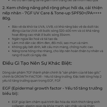
Hỗ trợ làm sáng da và giảm tình trạng tiết bã nhờn hiệu quả.
2. Kem chống nắng phổ rộng phục hồi da, cải thiện
nếp nhăn - 7GF UV Care & Tone-up SPF50+/PA++++
80g.
Bảo vệ da khỏi tia UVA, UVB, có khả năng bảo vệ da dưới tác
động của tia UVA với bước sóng 320-400 nm và có khả năng
hoạt động cao nhất ở bước sóng 354nm.
Ngăn ngừa lão hoá và tái tạo da.
Làm mờ dần các đốm đen, đồi mồi, sẹo mụn và nám.
Không gây bết dính, kết cấu mịn màng, chống nước cao.
Nâng tone hồng nhẹ nhàng, cho lớp nền hoàn thiện tự nhiên và
rạng rỡ suốt cả ngày dài.
Điều Gì Tạo Nên Sự Khác Biệt:
Dòng sản phẩm 7GF thành phần chính là “sản phẩm của tế bào gốc”
chính là GROWTH FACTOR - Yếu tố tăng trưởng. Đặc biệt tổng hợp 2
yếu tố tăng trưởng quan trọng EGF, FGF.
EGF (Epidermal growth factor - Yếu tố tăng trưởng
biểu bì):
EGF giúp làm chậm quá trình lão hóa da: Kích thích tăng sinh
collagen, elastin giúp da khỏe mạnh, săn chắc và cải thiện