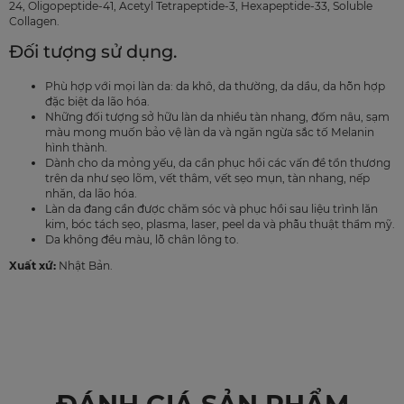
24, Oligopeptide-41, Acetyl Tetrapeptide-3, Hexapeptide-33, Soluble
Collagen.
Đối tượng sử dụng.
Phù hợp với mọi làn da: da khô, da thường, da dầu, da hỗn hợp
đặc biệt da lão hóa.
Những đối tượng sở hữu làn da nhiều tàn nhang, đốm nâu, sạm
màu mong muốn bảo vệ làn da và ngăn ngừa sắc tố Melanin
hình thành.
Dành cho da mỏng yếu, da cần phục hồi các vấn đề tổn thương
trên da như sẹo lõm, vết thâm, vết sẹo mụn, tàn nhang, nếp
nhăn, da lão hóa.
Làn da đang cần được chăm sóc và phục hồi sau liệu trình lăn
kim, bóc tách sẹo, plasma, laser, peel da và phẫu thuật thẩm mỹ.
Da không đều màu, lỗ chân lông to.
Xuất xứ:
Nhật Bản.