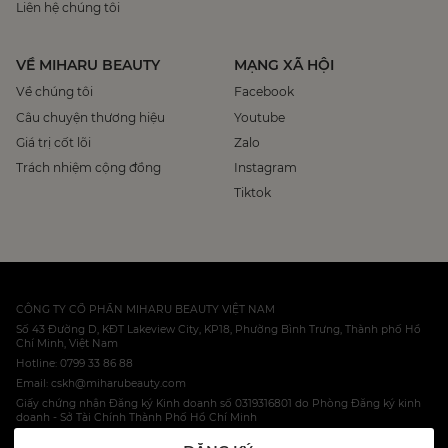
Liên hệ chúng tôi
VỀ MIHARU BEAUTY
MẠNG XÃ HỘI
Về chúng tôi
Facebook
Câu chuyện thương hiệu
Youtube
Giá trị cốt lõi
Zalo
Trách nhiệm cộng đồng
Instagram
Tiktok
CÔNG TY CỔ PHẦN MIHARU BEAUTY VIỆT NAM
Số 43 Đường D, KĐT Lakeview City, KP18, Phường Bình Trưng, Thành phố Hồ
Chí Minh, Việt Nam
Hotline: 0799 33 86 88
Email: cskh@miharubeauty.com
Giấy chứng nhận Đăng ký Kinh doanh số 0319316801 do Phòng Đăng ký kinh
doanh - Sở Tài Chính Thành Phố Hồ Chí Minh