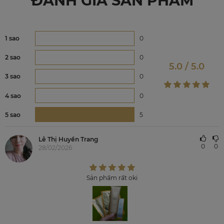
ĐÁNH GIÁ SẢN PHẨM
1 sao
0
2 sao
0
5.0 / 5.0
3 sao
0
4 sao
0
5 sao
5
Lê Thị Huyền Trang
0
0
28/02/2026
Sản phẩm rất oki