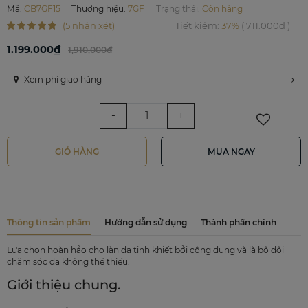
Mã
:
CB7GF15
Thương hiệu
:
7GF
Trạng thái:
Còn hàng
(5 nhận xét)
Tiết kiệm
:
37%
(
711.000₫
)
1.199.000₫
1,910,000đ
Xem phí giao hàng
-
+
GIỎ HÀNG
MUA NGAY
Thông tin sản phẩm
Hướng dẫn sử dụng
Thành phần chính
Lựa chọn hoàn hảo cho làn da tinh khiết bởi công dụng và là bộ đôi
chăm sóc da không thể thiếu.
Giới thiệu chung.