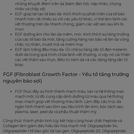
những khuyết điểm trên da (kém đàn hồi, nếp nhăn, chùng
nhão và chảy xệ)
EGF giúp tái tạo tế bào da: Kích thích sự phát triển của tế bào
nhanh hơn rất nhiều so với các yếu tố khác, vì thế làm lành các
vết thương trên da nhanh chóng, giảm các vết sẹo sau khi bị
mụn.
EGF dưỡng ẩm cho làn da mềm, mịn: Kích thích sự tăng trưởng
của các tế bào da mới, tăng cường hàng rào bảo vệ làn da vững
chắc, tự nhiên, mượt mà và mềm mại.
EGF làm trắng đều màu da: Ức chế sự tăng sắc tố đen melanin
dưới da trong quá trình chữa lành vết thương, vì vậy nó cải thiện
các vết thâm sau mụn, điều trị nám da và các dạng tăng sắc tố
khác.
FGF (Fibroblast Growth Factor - Yếu tố tăng trưởng
nguyên bào sợi)
FGF thúc đẩy sự hình thành mạch máu, tạo ra hệ thống mao
mạch mới, từ đó cung cấp dinh dưỡng từ máu qua hệ thống
mao mạch giúp vết thương mau lành. Làm đầy cấu trúc da
ngăn hình thành sẹo lõm sau liệu trình lăn kim, bóc tách sẹo,
plasma, laser, peel da và phẫu thuật thẩm mỹ.
Công thức thành phần tinh túy kết hợp cùng hoạt chất Peptide và
Collagen làm giảm dấu hiệu lão hóa mạnh mẽ: Oligopeptide-34,
Oligopeptide-1 tế bào gốc tái tạo gen, Oligopeptide-20, Oligopeptide-