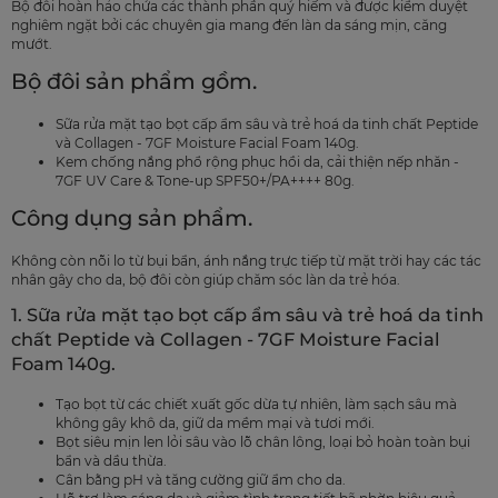
Bộ đôi hoàn hảo chứa các thành phần quý hiếm và được kiểm duyệt
nghiêm ngặt bởi các chuyên gia mang đến làn da sáng mịn, căng
mướt.
Bộ đôi sản phẩm gồm.
Sữa rửa mặt tạo bọt cấp ẩm sâu và trẻ hoá da tinh chất Peptide
và Collagen - 7GF Moisture Facial Foam 140g.
Kem chống nắng phổ rộng phục hồi da, cải thiện nếp nhăn -
7GF UV Care & Tone-up SPF50+/PA++++ 80g.
Công dụng sản phẩm.
Không còn nỗi lo từ bụi bẩn, ánh nắng trực tiếp từ mặt trời hay các tác
nhân gây cho da, bộ đôi còn giúp chăm sóc làn da trẻ hóa.
1. Sữa rửa mặt tạo bọt cấp ẩm sâu và trẻ hoá da tinh
chất Peptide và Collagen - 7GF Moisture Facial
Foam 140g.
Tạo bọt từ các chiết xuất gốc dừa tự nhiên, làm sạch sâu mà
không gây khô da, giữ da mềm mại và tươi mới.
Bọt siêu mịn len lỏi sâu vào lỗ chân lông, loại bỏ hoàn toàn bụi
bẩn và dầu thừa.
Cân bằng pH và tăng cường giữ ẩm cho da.