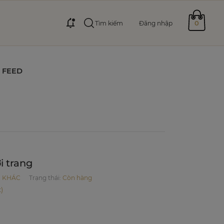
0
Tìm kiếm
Đăng nhập
FEED
i trang
:
KHÁC
Trạng thái:
Còn hàng
)