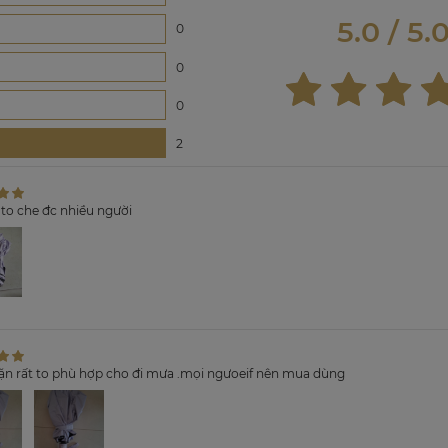
5.0 / 5.
0
0
0
2
 to che đc nhiều người
ặn rất to phù hợp cho đi mưa .mọi ngưoeif nên mua dùng