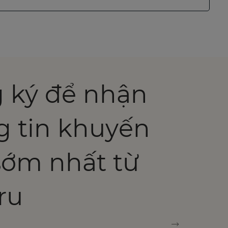
 ký để nhận
g tin khuyến
sớm nhất từ
ru