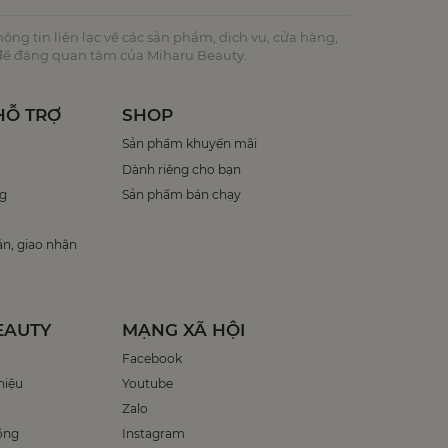
ng tin liên lạc về các sản phẩm, dịch vụ, cửa hàng,
 đề đáng quan tâm của Miharu Beauty.
HỖ TRỢ
SHOP
Sản phẩm khuyến mãi
Dành riêng cho bạn
g
Sản phẩm bán chạy
án, giao nhận
EAUTY
MẠNG XÃ HỘI
Facebook
hiệu
Youtube
Zalo
ồng
Instagram