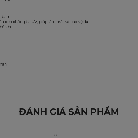
t bấm.
àu đen chống tia UV, giúp làm mát và bảo vệ da.
ền bỉ.
 nan
ĐÁNH GIÁ SẢN PHẨM
0