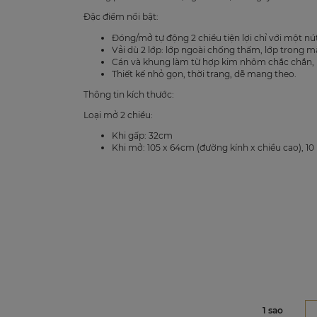
Đặc điểm nổi bật:
Đóng/mở tự động 2 chiều tiện lợi chỉ với một nú
Vải dù 2 lớp: lớp ngoài chống thấm, lớp trong m
Cán và khung làm từ hợp kim nhôm chắc chắn, b
Thiết kế nhỏ gọn, thời trang, dễ mang theo.
Thông tin kích thước:
Loại mở 2 chiều:
Khi gấp: 32cm
Khi mở: 105 x 64cm (đường kính x chiều cao), 10
1 sao