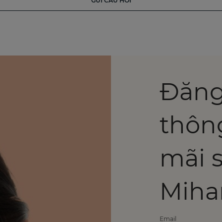
GỬI CÂU HỎI
Đăng
thôn
mãi 
Miha