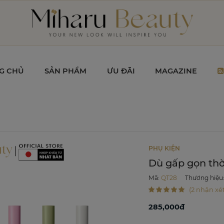
G CHỦ
SẢN PHẨM
ƯU ĐÃI
MAGAZINE
PHỤ KIỆN
Dù gấp gọn thờ
Mã
:
QT28
Thương hiệu
(2 nhận xét
285,000đ