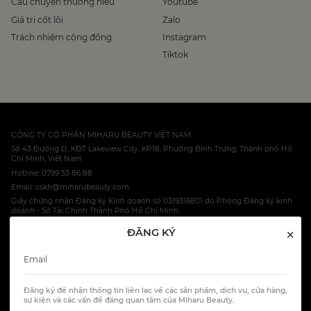
Câu chuyện thương hiệu
Youtube
Giá trị cốt lõi
Zalo
Trách nhiệm cộng đồng
Instagram
Tiktok
CÔNG TY CỔ PHẦN MIHARU BEAUTY VIỆT NAM
Số 43 Đường D, KĐT Lakeview City, KP18, Phường Bình Trưng, Thành phố Hồ
Chí Minh, Việt Nam
Hotline: 0799 33 86 88
Email: cskh@miharubeauty.com
Giấy chứng nhận Đăng ký Kinh doanh số 0319316801 do Phòng Đăng ký kinh
doanh - Sở Tài Chính Thành Phố Hồ Chí Minh
×
ĐĂNG KÝ
© 2023 Miharu Ltd, Co.
HOTLINE: 0799 33 86 88
Đăng ký để nhận thông tin liên lạc về các sản phẩm, dịch vụ, cửa hàng,
All Rights Reserved.
sự kiện và các vấn đề đáng quan tâm của Miharu Beauty.