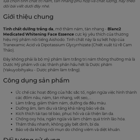
lựa chọn tinh chất trị nám, tàn nhang phù hợp và chất lượng, hãy theo
dõi bài viết dưới đây nhé.
Giới thiệu chung
Tinh chất dưỡng trắng da
, mờ thâm nám, tàn nhang -
Blanc2
Medicated Whitening Face Essence
cực kỳ yêu thích của thương
hiệu mỹ phẩm nổi tiếng Aishodo. Tinh chất này là sự kết hợp của
Tranexamic Acid và Dipotassium Glycyrrhizate (Chiết xuất từ rễ Cam
Thảo).
Đây không phải là bộ mỹ phẩm làm trắng trị nám thông thường mà là
Dược Mỹ phẩm với các thành phần hầu hết là Dược phẩm
(Yakuyobihyaku - Dược phẩm làm trắng).
Công dụng sản phẩm
Ức chế các hoạt động của hắc sắc tố, ngăn ngừa việc hình thành
các đốm nâu, nám, tàn nhang, vết sẹo,...
Làm trắng, giảm thâm nám, dưỡng da đều màu.
Dưỡng ẩm, làm dịu và tăng khả năng bảo vệ da.
Kích thích tái tạo tế bào, phục hồi và cải thiện làn da.
Chống oxy hóa, ngăn ngừa và làm chậm quá trình lão hóa.
Thẩm thấu nhanh, không gây bết dính, bí da.
Bảo vệ da không nổi mụn do chống viêm và diệt khuẩn.