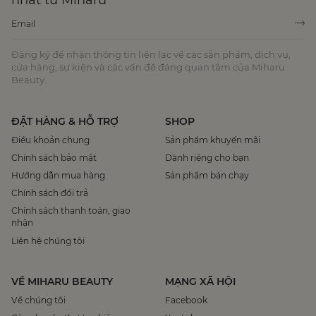
Đăng ký để nhận thông tin liên lạc về các sản phẩm, dịch vụ,
cửa hàng, sự kiện và các vấn đề đáng quan tâm của Miharu
Beauty.
ĐẶT HÀNG & HỖ TRỢ
SHOP
Điều khoản chung
Sản phẩm khuyến mãi
Chính sách bảo mật
Dành riêng cho bạn
Hướng dẫn mua hàng
Sản phẩm bán chạy
Chính sách đổi trả
Chính sách thanh toán, giao
nhận
Liên hệ chúng tôi
VỀ MIHARU BEAUTY
MẠNG XÃ HỘI
Về chúng tôi
Facebook