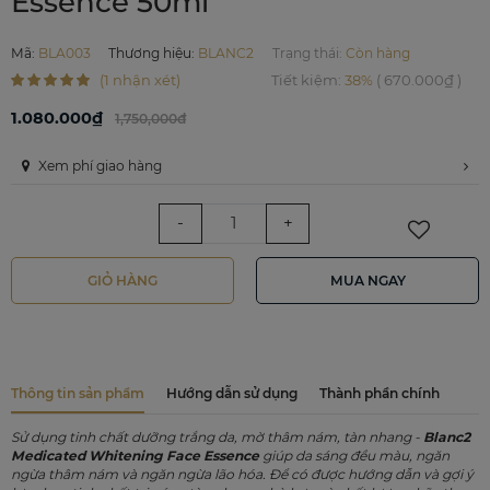
Essence 50ml
Mã
:
BLA003
Thương hiệu
:
BLANC2
Trạng thái:
Còn hàng
(1 nhận xét)
Tiết kiệm
:
38%
(
670.000₫
)
1.080.000₫
1,750,000đ
Xem phí giao hàng
-
+
GIỎ HÀNG
MUA NGAY
Thông tin sản phẩm
Hướng dẫn sử dụng
Thành phần chính
Sử dụng tinh chất dưỡng trắng da, mờ thâm nám, tàn nhang -
Blanc2
Medicated Whitening Face Essence
giúp da sáng đều màu, ngăn
ngừa thâm nám và ngăn ngừa lão hóa. Để có được hướng dẫn và gợi ý