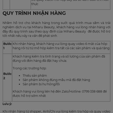
trường hợp
thực
Miharu Beauty chỉ hỗ trợ 1 đổi 1 sản phẩm, trong
trường hợp sản phẩm cần đổi đã hết hàng, Miharu
QUY TRÌNH NHẬN HÀNG
Beauty sẽ tiến hành hoàn tiền thông qua tài khoản
ngân hàng.
Nhằm hỗ trợ cho khách hàng trong suốt quá trình mua sắm và trải
Thời gian
Không quá 30 ngày kể từ ngày nhận được thông tin
nghiệm dịch vụ tại Miharu Beauty, khách hàng vui lòng nhận hàng với
giải quyết
giải quyết khiếu nại đổi trả sản phẩm từ khách hàng
đầy đủ quy trình sau theo quy định của Miharu Beauty để được hỗ trợ
6
khiếu nại tối
(không tính Thứ 7, Chủ Nhật và các ngày lễ khác
tốt nhất nếu xảy ra vấn đề phát sinh.
đa
theo quy định của pháp luật)
Bước
Khi nhận hàng, khách hàng vui lòng quay video 6 mặt của hộp
Sản phẩm không đúng như hình ảnh hoặc mô tả
1
hàng rồi từ từ mở hộp kiểm tra tất cả các sản phẩm và quà tặng
sản phẩm được đăng
Khách hàng kiểm tra tình trạng và số lượng của sản phẩm đã
Sản phẩm xảy ra lỗi từ phía nhà sản xuất
đúng với đơn hàng đã đặt hay chưa.
Lý do đổi trả
7
sản phẩm
Trong các trường hợp:
Sản phẩm không đúng với số lượng, mẫu mã khi
đặt hàng
Bước
Thiếu sản phẩm
2
Sản phẩm không đúng mẫu mã đã đặt hàng
Sản phẩm cận hạn sử dụng/ hết thời gian sử dụng
Sản phẩm bị hư hỏng/lỗi
Khách hàng vui lòng liên hệ đến Zalo/Hotline: 0799 338 688 để
được hỗ trợ sớm nhất
Lưu ý:
Khi nhận hàng từ shipper, Anh/Chị vui lòng kiểm tra hộp và quay video