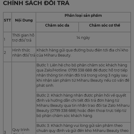
CHÍNH SÁCH ĐỔI TRẢ
Phân loại sản phẩm
STT
Nội Dung
Chăm sóc da
Chăm sóc cơ thể
Thời gian hỗ
14 ngày
1
trợ đổi/ trả
Hình thức
Khách hàng gửi qua đường bưu điện tới địa chỉ kho
2
nhận đổi/ trả
của Miharu Beauty.
Bước 1: Liên hệ cho bộ phận chăm sóc khách hàng
qua Zalo/Hotline: 0799 338 688 để được hỗ trợ tiếp
nhận thông tin nhận đổi trả trong vòng 3 ngày sau
khi nhận sản phẩm từ Miharu Beauty nếu có vấn đề
phát sinh.
Bước 2: Khách hàng nhận được phản hồi về quyết
định và hướng dẫn chi tiết đổi trả đơn hàng từ
Miharu Beauty qua tin nhắn trao đổi tại Zalo Miharu
Beauty (0799 338 688) hoặc điện thoại trực tiếp từ
bộ phận chăm sóc khách hàng.
Bước 3: Khách hàng vui lòng gửi sản phẩm theo
Quy trình
chuẩn quy định và gửi đến kho Miharu Beauty theo
3