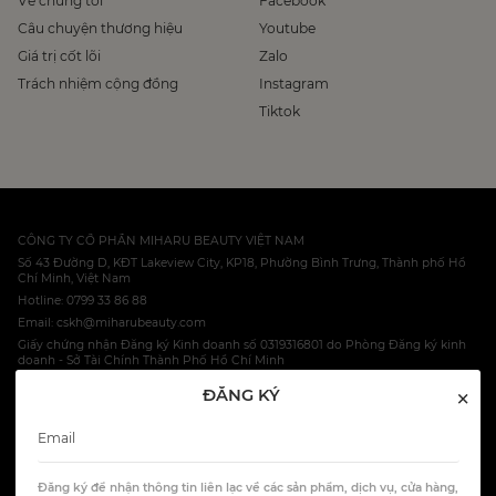
Về chúng tôi
Facebook
Câu chuyện thương hiệu
Youtube
Giá trị cốt lõi
Zalo
Trách nhiệm cộng đồng
Instagram
Tiktok
CÔNG TY CỔ PHẦN MIHARU BEAUTY VIỆT NAM
Số 43 Đường D, KĐT Lakeview City, KP18, Phường Bình Trưng, Thành phố Hồ
Chí Minh, Việt Nam
Hotline: 0799 33 86 88
Email: cskh@miharubeauty.com
Giấy chứng nhận Đăng ký Kinh doanh số 0319316801 do Phòng Đăng ký kinh
doanh - Sở Tài Chính Thành Phố Hồ Chí Minh
×
ĐĂNG KÝ
© 2023 Miharu Ltd, Co.
HOTLINE: 0799 33 86 88
Đăng ký để nhận thông tin liên lạc về các sản phẩm, dịch vụ, cửa hàng,
All Rights Reserved.