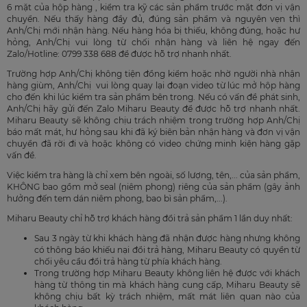
6 mặt của hộp hàng , kiểm tra kỹ các sản phẩm trước mặt đơn vị vận
chuyển. Nếu thấy hàng đầy đủ, đúng sản phẩm và nguyên vẹn thì
Anh/Chị mới nhận hàng. Nếu hàng hóa bị thiếu, không đúng, hoặc hư
hỏng, Anh/Chị vui lòng từ chối nhận hàng và liên hệ ngay đến
Zalo/Hotline: 0799 338 688 để được hỗ trợ nhanh nhất.
Trường hợp Anh/Chị không tiện đồng kiểm hoặc nhờ người nhà nhận
hàng giùm, Anh/Chị vui lòng quay lại đoạn video từ lúc mở hộp hàng
cho đến khi lúc kiểm tra sản phẩm bên trong. Nếu có vấn đề phát sinh,
Anh/Chị hãy gửi đến Zalo Miharu Beauty để được hỗ trợ nhanh nhất.
Miharu Beauty sẽ không chịu trách nhiệm trong trường hợp Anh/Chị
báo mất mát, hư hỏng sau khi đã ký biên bản nhận hàng và đơn vị vận
chuyển đã rời đi và hoặc không có video chứng minh kiện hàng gặp
vấn đề.
Việc kiểm tra hàng là chỉ xem bên ngoài, số lượng, tên,... của sản phẩm,
KHÔNG bao gồm mở seal (niêm phong) riêng của sản phẩm (gây ảnh
hưởng đến tem dán niêm phong, bao bì sản phẩm,...).
Miharu Beauty chỉ hỗ trợ khách hàng đổi trả sản phẩm 1 lần duy nhất:
Sau 3 ngày từ khi khách hàng đã nhận được hàng nhưng không
có thông báo khiếu nại đổi trả hàng, Miharu Beauty có quyền từ
chối yêu cầu đổi trả hàng từ phía khách hàng.
Trong trường hợp Miharu Beauty không liên hệ được với khách
hàng từ thông tin mà khách hàng cung cấp, Miharu Beauty sẽ
không chịu bất kỳ trách nhiệm, mất mát liên quan nào của