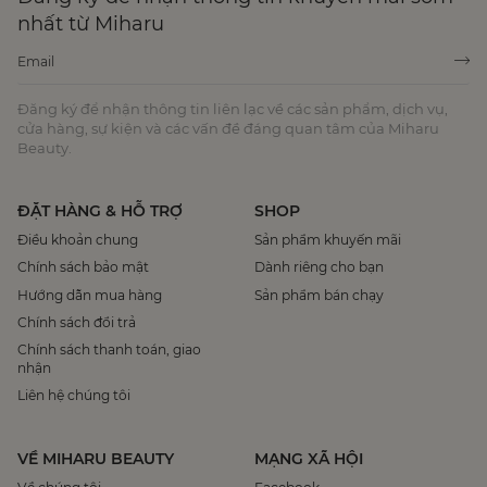
nhất từ Miharu
Đăng ký để nhận thông tin liên lạc về các sản phẩm, dịch vụ,
cửa hàng, sự kiện và các vấn đề đáng quan tâm của Miharu
Beauty.
ĐẶT HÀNG & HỖ TRỢ
SHOP
Điều khoản chung
Sản phẩm khuyến mãi
Chính sách bảo mật
Dành riêng cho bạn
Hướng dẫn mua hàng
Sản phẩm bán chạy
Chính sách đổi trả
Chính sách thanh toán, giao
nhận
Liên hệ chúng tôi
VỀ MIHARU BEAUTY
MẠNG XÃ HỘI