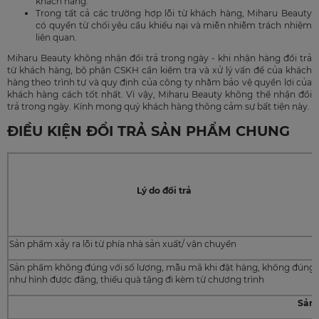
khách hàng.
Trong tất cả các trường hợp lỗi từ khách hàng, Miharu Beauty
có quyền từ chối yêu cầu khiếu nại và miễn nhiễm trách nhiệm
liên quan.
Miharu Beauty không nhận đổi trả trong ngày - khi nhận hàng đổi trả
từ khách hàng, bộ phận CSKH cần kiểm tra và xử lý vấn đề của khách
hàng theo trình tự và quy định của công ty nhằm bảo vệ quyền lợi của
khách hàng cách tốt nhất. Vì vậy, Miharu Beauty không thể nhận đổi
trả trong ngày. Kính mong quý khách hàng thông cảm sự bất tiện này.
ĐIỀU KIỆN ĐỔI TRẢ SẢN PHẨM CHUNG
Lý do đổi trả
Sản phẩm xảy ra lỗi từ phía nhà sản xuất/ vận chuyển
Sản phẩm không đúng với số lượng, mẫu mã khi đặt hàng, không đúng
như hình được đăng, thiếu quà tặng đi kèm từ chương trình
Sản 