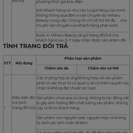
đổi trả
phương thức gửi bưu điện
(Khi khách hàng có nhu cầu tự gửi hàng của mình,
không thông qua đơn vị vận chuyển do Miharu
Beauty cung cấp. Chúng tôi chỉ hỗ trợ tối đa …. cho
chi phí vận chuyển của khách hàng phát sinh)
Bước 4: Miharu Beauty sẽ gửi hàng đổi/trả cho
khách hàng sau 5-7 ngày nhận được sản phẩm đổi
TÌNH TRẠNG ĐỔI TRẢ
trả từ đơn vị vận chuyển
Bước 5: Thông báo đến cho Miharu Beauty sau khi
Phân loại sản phẩm
nhận được hàng đổi trả hoặc liên hệ trực tiếp đến
STT
Nội dung
bộ phận chăm sóc khách hàng.
Chăm sóc da
Chăm sóc cơ thể
Quy cách
Sản phẩm nguyên hộp, nguyên tem
Các trường hợp dị ứng/không hợp với sản phẩm
đóng gói
4
phải có xác thực từ cơ quan y tế có thẩm quyền xác
Sản phẩm phải được đóng gói và bao bọc chống
sản phẩm
nhận là không đạt chuẩn an toàn
sốc khi tất cả các sản phẩm đều là hàng dễ vỡ
đổi trả
Điều kiện đổi
Sản phẩm chưa qua sử dụng, không bị tác động vật
Khách hàng đã bóc tem, bóc seal, bóc sản phẩm ra
trả (tình
lý gây ảnh hưởng đến chất lượng sản phẩm, không
để thử hay sử dụng từ 1 lần
1
trạng đổi trả)
xảy ra lỗi từ khách hàng
Sản phẩm/ bao bì sản phẩm bị hư hỏng, trầy xước
Sản phẩm còn nguyên seal, nguyên hộp và không
Không hỗ
do lỗi khách hàng
bị rách các tem nhãn đi kèm
trợ đổi trả
5
với các
Đổi trả do không vừa ý
Có quay video mở hộp đầy đủ để đảm bảo tính xác