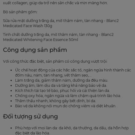
xuất collagen, giúp da trở nên săn chắc và mịn màng hơn.
Bộ sản phẩm gồm:
Sữa rửa mặt dưỡng trắng da, mờ thâm nám, tàn nhang - Blanc2
Medicated Face Wash 130g
Tinh chất dưỡng trắng da, mờ thâm nám, tàn nhang - Blanc2
Medicated Whitening Face Essence 50ml
Công dụng sản phẩm
Với công thức đặc biệt, sản phẩm có công dụng vượt trội:
Ức chế hoạt động của các hắc sắc tố, ngăn ngừa hình thành các
đốm nâu, nám, tàn nhang, vết thâm sẹo,...
Làm trắng da, giảm thâm nám, dưỡng da đều màu.
Dưỡng ẩm, làm dịu da và tăng khả năng bảo vệ da.
Kích thích tái tạo tế bào, phục hồi và cải thiện làn da.
Chống oxy hóa, ngăn ngừa và làm chậm quá trình lão hóa.
Thẩm thấu nhanh, không gây bết dính, bí da.
Bảo vệ da không nổi mụn do chống viêm và diệt khuẩn.
Đối tượng sử dụng
Phù hợp với mọi làn da: da khô, da thường, da dầu, da hỗn hợp
đặc biệt da lão hóa.