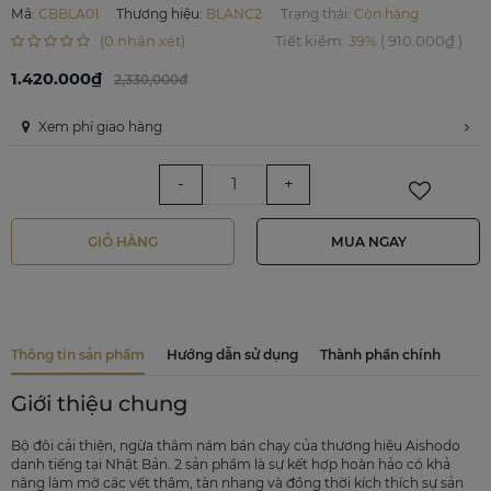
Mã
:
CBBLA01
Thương hiệu
:
BLANC2
Trạng thái:
Còn hàng
(0 nhận xét)
Tiết kiệm
:
39%
(
910.000₫
)
1.420.000₫
2,330,000đ
Xem phí giao hàng
-
+
GIỎ HÀNG
MUA NGAY
Thông tin sản phẩm
Hướng dẫn sử dụng
Thành phần chính
Giới thiệu chung
Bộ đôi cải thiện, ngừa thâm nám bán chạy của thương hiệu Aishodo
danh tiếng tại Nhật Bản. 2 sản phẩm là sự kết hợp hoàn hảo có khả
năng làm mờ các vết thâm, tàn nhang và đồng thời kích thích sự sản