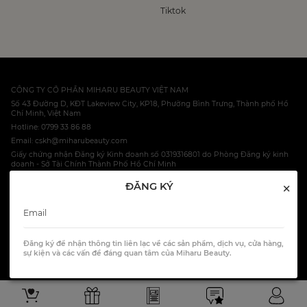
Tiktok
CÔNG TY CỔ PHẦN MIHARU BEAUTY VIỆT NAM
Số 43 Đường D, KĐT Lakeview City, KP18, Phường Bình Trưng, Thành phố Hồ
Chí Minh, Việt Nam
Hotline: 0799 33 86 88
Email: cskh@miharubeauty.com
Giấy chứng nhận Đăng ký Kinh doanh số 0319316801 do Phòng Đăng ký kinh
doanh - Sở Tài Chính Thành Phố Hồ Chí Minh
×
ĐĂNG KÝ
© 2023 Miharu Ltd, Co.
HOTLINE: 0799 33 86 88
Đăng ký để nhận thông tin liên lạc về các sản phẩm, dịch vụ, cửa hàng,
All Rights Reserved.
sự kiện và các vấn đề đáng quan tâm của Miharu Beauty.