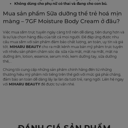
Không dùng cho phụ nữ có thai và đang cho con bú.
Mua sản phẩm Sữa dưỡng thể trẻ hoá mịn
màng – 7GF Moisture Body Cream ở đâu?
Việc mua sắm trực tuyến ngày càng trở nên dễ dàng, tiện dụng hơn và
là sự lựa chọn hàng đầu của tất cả mọi người. Để đáp ứng được nhu
cầu mua sắm với sản phẩm đảm bảo chất lượng, an toàn, uy tín và giá
tốt.
MIHARU BEAUTY
cho ra mắt kênh mua bán mỹ phẩm trực tuyến
với nhiều sản phẩm chăm sóc da: sữa rửa mặt, mặt nạ mắt, mặt nạ
dưỡng ẩm, lotion, essence, serum môi, kem dưỡng tay, sữa dưỡng
thể,...
Chúng tôi cung cấp những sản phẩm chính hãng đến từ những
thương hiệu mỹ phẩm nổi tiếng trên thế giới với mức giá phải chăng,
đảm bảo an toàn dễ dàng lấy lại làn da tươi trẻ, rạng ngời. Liên hệ ngay
với
MIHARU BEAUTY
để được tư vấn nhé.