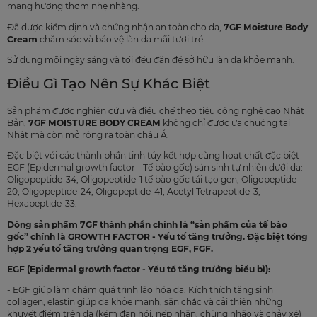
mang hương thơm nhẹ nhàng.
Đã được kiểm định và chứng nhận an toàn cho da,
7GF Moisture Body
Cream
chăm sóc và bảo vệ làn da mãi tươi trẻ.
Sử dụng mỗi ngày sáng và tối đều đặn để sở hữu làn da khỏe mạnh.
Điều Gì Tạo Nên Sự Khác Biệt
Sản phẩm được nghiên cứu và điều chế theo tiêu công nghệ cao Nhật
Bản,
7GF MOISTURE BODY CREAM
không chỉ được ưa chuộng tại
Nhật mà còn mở rộng ra toàn châu Á.
Đặc biệt với các thành phần tinh túy kết hợp cùng hoạt chất đặc biệt
EGF (Epidermal growth factor - Tế bào gốc) sản sinh tự nhiên dưới da:
Oligopeptide-34, Oligopeptide-1 tế bào gốc tái tạo gen, Oligopeptide-
20, Oligopeptide-24, Oligopeptide-41, Acetyl Tetrapeptide-3,
Hexapeptide-33.
Dòng sản phẩm 7GF thành phần chính là “sản phẩm của tế bào
gốc” chính là GROWTH FACTOR - Yếu tố tăng trưởng. Đặc biệt tổng
hợp 2 yếu tố tăng trưởng quan trọng EGF, FGF.
EGF (Epidermal growth factor - Yếu tố tăng trưởng biểu bì):
- EGF giúp làm chậm quá trình lão hóa da: Kích thích tăng sinh
collagen, elastin giúp da khỏe mạnh, săn chắc và cải thiện những
khuyết điểm trên da (kém đàn hồi, nếp nhăn, chùng nhão và chảy xệ)