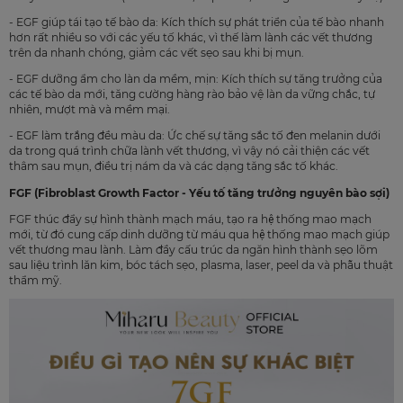
- EGF giúp tái tạo tế bào da: Kích thích sự phát triển của tế bào nhanh
hơn rất nhiều so với các yếu tố khác, vì thế làm lành các vết thương
trên da nhanh chóng, giảm các vết sẹo sau khi bị mụn.
- EGF dưỡng ẩm cho làn da mềm, mịn: Kích thích sự tăng trưởng của
các tế bào da mới, tăng cường hàng rào bảo vệ làn da vững chắc, tự
nhiên, mượt mà và mềm mại.
- EGF làm trắng đều màu da: Ức chế sự tăng sắc tố đen melanin dưới
da trong quá trình chữa lành vết thương, vì vậy nó cải thiện các vết
thâm sau mụn, điều trị nám da và các dạng tăng sắc tố khác.
FGF (Fibroblast Growth Factor - Yếu tố tăng trưởng nguyên bào sợi)
FGF thúc đẩy sự hình thành mạch máu, tạo ra hệ thống mao mạch
mới, từ đó cung cấp dinh dưỡng từ máu qua hệ thống mao mạch giúp
vết thương mau lành. Làm đầy cấu trúc da ngăn hình thành sẹo lõm
sau liệu trình lăn kim, bóc tách sẹo, plasma, laser, peel da và phẫu thuật
thẩm mỹ.