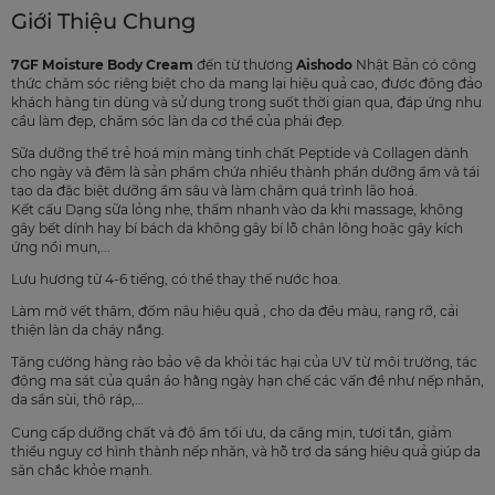
Giới Thiệu Chung
7GF Moisture Body Cream
đến từ thương
Aishodo
Nhật Bản có công
thức chăm sóc riêng biệt cho da mang lại hiệu quả cao, được đông đảo
khách hàng tin dùng và sử dụng trong suốt thời gian qua, đáp ứng nhu
cầu làm đẹp, chăm sóc làn da cơ thể của phái đẹp.
Sữa dưỡng thể trẻ hoá mịn màng tinh chất Peptide và Collagen dành
cho ngày và đêm là sản phẩm chứa nhiều thành phần dưỡng ẩm và tái
tạo da đặc biệt dưỡng ẩm sâu và làm chậm quá trình lão hoá.
Kết cấu Dạng sữa lỏng nhẹ, thấm nhanh vào da khi massage, không
gây bết dính hay bí bách da không gây bí lỗ chân lông hoặc gây kích
ứng nổi mụn,...
Lưu hương từ 4-6 tiếng, có thể thay thế nước hoa.
Làm mờ vết thâm, đốm nâu hiệu quả , cho da đều màu, rạng rỡ, cải
thiện làn da cháy nắng.
Tăng cường hàng rào bảo vệ da khỏi tác hại của UV từ môi trường, tác
động ma sát của quần áo hằng ngày hạn chế các vấn đề như nếp nhăn,
da sần sùi, thô ráp,…
Cung cấp dưỡng chất và độ ẩm tối ưu, da căng mịn, tươi tắn, giảm
thiểu nguy cơ hình thành nếp nhăn, và hỗ trợ da sáng hiệu quả giúp da
săn chắc khỏe mạnh.