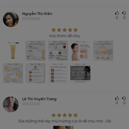
Nguyễn Thị Hiên
0
0
01/01/2026
Mùi thơm dễ chịu
Lê Thị Huyền Trang
0
0
29/12/2025
Sữa dưỡng thể này mùi hương cực kì dễ chịu nhé . Oki