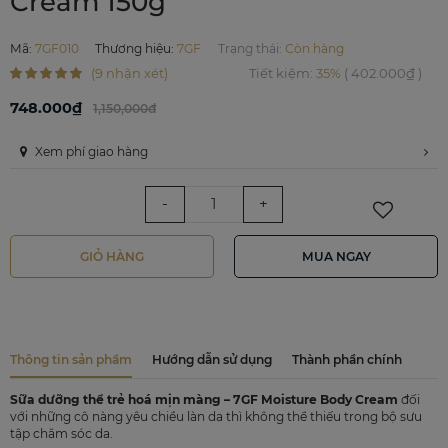
Cream 150g
Mã
:
7GF010
Thương hiệu
:
7GF
Trạng thái:
Còn hàng
(9 nhận xét)
Tiết kiệm
:
35%
(
402.000₫
)
748.000₫
1,150,000đ
Xem phí giao hàng
-
+
GIỎ HÀNG
MUA NGAY
Thông tin sản phẩm
Hướng dẫn sử dụng
Thành phần chính
Sữa dưỡng thể trẻ hoá mịn màng – 7GF Moisture Body Cream
đối
với những cô nàng yêu chiều làn da thì không thể thiếu trong bộ sưu
tập chăm sóc da.