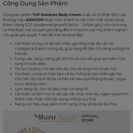
Công Dụng Sản Phẩm
Dòng sản phẩm
7GF Moisture Body Cream
xuất xứ từ Nhật Bản của
thương hiệu
AISHODO
được hình thành từ các tinh chất và bổ sung
thêm lượng EGF (Epidermal growth factor - Tế bào gốc) vốn có trong
cơ thể được các chuyên gia hàng đầu trong lĩnh vực mỹ phẩm nghiên
cứu giúp giải quyết 7 vấn đề trên da phái đẹp:
Cải thiện và duy trì độ săn chắc, gia tăng mật độ các sợi
Collagen & Elastin trong da, giúp tăng độ đàn hồi tăng cường trẻ
hóa da.
Cung cấp, tăng cường giữ ẩm tối ưu cho da giúp da mềm mịn
rạng rỡ toàn diện.
Tái tạo và phục hồi kết cấu da, cho da láng mịn mượt mà.
Cải thiện, củng cố màn bảo vệ da chống lại tác nhân gây hại,
cho nền da mạnh khỏe và bảo vệ hiệu quả kháng khuẩn, ngừa
mụn, kháng viêm.
Làm sáng da, cho da đều màu và rạng rỡ.
Cải thiện và làm mờ rõ rệt các vết nhăn trên da, ngăn ngừa hình
thành nếp nhăn nhờ tác dụng chống oxy hóa.
Nâng cao hiệu quả giảm tình trạng chảy xệ da do lão hóa.