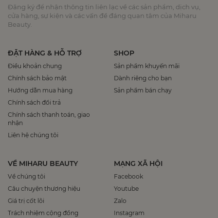
Đăng ký để nhận thông tin liên lạc về các sản phẩm, dịch vụ,
cửa hàng, sự kiện và các vấn đề đáng quan tâm của Miharu
Beauty.
ĐẶT HÀNG & HỖ TRỢ
SHOP
Điều khoản chung
Sản phẩm khuyến mãi
Chính sách bảo mật
Dành riêng cho bạn
Hướng dẫn mua hàng
Sản phẩm bán chạy
Chính sách đổi trả
Chính sách thanh toán, giao
nhận
Liên hệ chúng tôi
VỀ MIHARU BEAUTY
MẠNG XÃ HỘI
Về chúng tôi
Facebook
Câu chuyện thương hiệu
Youtube
Giá trị cốt lõi
Zalo
Trách nhiệm cộng đồng
Instagram