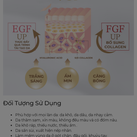
Đối Tượng Sử Dụng
Phù hợp với mọi làn da: da khô, da dầu, da nhạy cảm.
Da thâm sạm, xỉn màu, không đều màu và có đốm nâu.
Da khô ráp, thiếu nước, thiếu ẩm..
Da sần sùi, xuất hiện nếp nhăn.
Làm mềm vùng da ở gót chân, đầu gối, khuỷu tay.