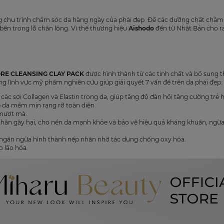
g chu trình chăm sóc da hàng ngày của phái đẹp. Để các dưỡng chất chăm 
bên trong lỗ chân lông. Vì thế thương hiệu
Aishodo
đến từ Nhật Bản cho r
RE CLEANSING CLAY PACK
được hình thành từ các tinh chất và bổ sung 
g lĩnh vực mỹ phẩm nghiên cứu giúp giải quyết 7 vấn đề trên da phái đẹp:
 các sợi Collagen và Elastin trong da, giúp tăng độ đàn hồi tăng cường trẻ 
p da mềm mịn rạng rỡ toàn diện.
 mượt mà.
 nhân gây hại, cho nền da mạnh khỏe và bảo vệ hiệu quả kháng khuẩn, ngừ
a, ngăn ngừa hình thành nếp nhăn nhờ tác dụng chống oxy hóa.
 lão hóa.