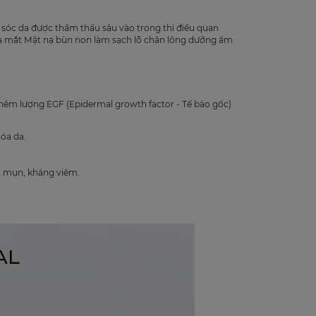
sóc da được thẩm thấu sâu vào trong thì điều quan
a mắt Mặt nạ bùn non làm sạch lỗ chân lông dưỡng ẩm
thêm lượng EGF (Epidermal growth factor - Tế bào gốc)
hóa da.
a mụn, kháng viêm.