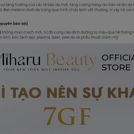
sự tăng trưởng của các tế bào da mới, tăng cường hàng rào bảo vệ làn d
 đen melanin dưới da trong quá trình chữa lành vết thương, vì vậy nó cải 
nguyên bào sợi)
 hệ thống mao mạch mới, từ đó cung cấp dinh dưỡng từ máu qua hệ thốn
h lăn kim, bóc tách sẹo, plasma, laser, peel da và phẫu thuật thẩm mỹ.