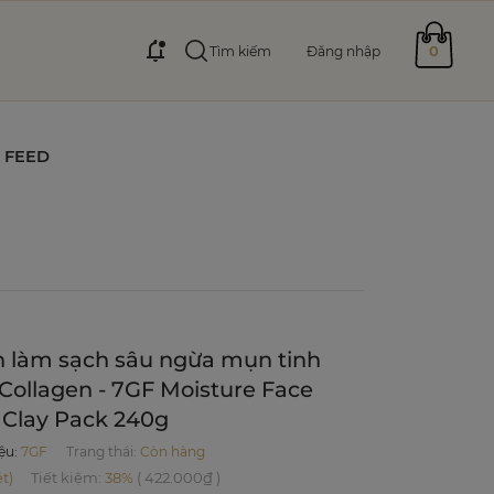
0
Tìm kiếm
Đăng nhập
FEED
n làm sạch sâu ngừa mụn tinh
 Collagen - 7GF Moisture Face
 Clay Pack 240g
ệu
:
7GF
Trạng thái:
Còn hàng
t)
Tiết kiệm
:
38%
(
422.000₫
)