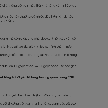
 lỗ chân lông trên da mặt. Bởi khả năng xâm nhập vào
ởi da lúc này thường đổ nhiều dầu hơn. Khi đó tác
ụn, viêm.
hường mà còn giúp cho phái đẹp cải thiện các vấn đề
 lành và tái tạo da, giảm thiểu sự hình thành nếp
không chỉ được ưa chuộng tại Nhật mà còn mở rộng
n dưới da: Oligopeptide-34, Oligopeptide-1 tế bào gốc
t tổng hợp 2 yếu tố tăng trưởng quan trọng EGF,
những khuyết điểm trên da (kém đàn hồi, nếp nhăn,
 các vết thương trên da nhanh chóng, giảm các vết sẹo