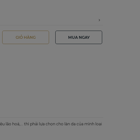
GIỎ HÀNG
MUA NGAY
 lão hoá,... thì phải lựa chọn cho làn da của mình loại