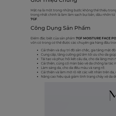
Mặt nạ là một trong những bước không thể thiếu tron
trọng nhất chính là làm làm sạch bụi bẩn, dầu nhờn từ 
7GF
.
Công Dụng Sản Phẩm
Điểm đặc biệt của sản phẩm
7GF MOISTURE FACE PO
vốn có trong cơ thể được các chuyên gia hàng đầu tron
Cải thiện và duy trì độ săn chắc, gia tăng mật độ
Cung cấp, tăng cường giữ ẩm tối ưu cho da giú
Tái tạo và phục hồi kết cấu da, cho da láng mịn
Cải thiện, củng cố màn bảo vệ da chống lại tác
Làm sáng da, cho da đều màu và rạng rỡ.
Cải thiện và làm mờ rõ rệt các vết nhăn trên d
Nâng cao hiệu quả giảm tình trạng chảy xệ da do