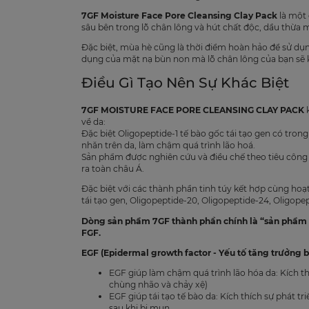
7GF Moisture Face Pore Cleansing Clay Pack
là một 
sâu bên trong lỗ chân lông và hút chất độc, dầu thừa 
Đặc biệt, mùa hè cũng là thời điểm hoàn hảo để sử dụ
dụng của mặt nạ bùn non mà lỗ chân lông của bạn sẽ 
Điều Gì Tạo Nên Sự Khác Biệt
7GF MOISTURE FACE PORE CLEANSING CLAY PACK
k
về da:
Đặc biệt Oligopeptide-1 tế bào gốc tái tạo gen có tron
nhăn trên da, làm chậm quá trình lão hoá.
Sản phẩm được nghiên cứu và điều chế theo tiêu công
ra toàn châu Á.
Đặc biệt với các thành phần tinh túy kết hợp cùng hoạt
tái tạo gen, Oligopeptide-20, Oligopeptide-24, Oligopep
Dòng sản phẩm 7GF thành phần chính là “sản phẩm c
FGF.
EGF (Epidermal growth factor - Yếu tố tăng trưởng bi
EGF giúp làm chậm quá trình lão hóa da: Kích th
chùng nhão và chảy xệ)
EGF giúp tái tạo tế bào da: Kích thích sự phát t
sau khi bị mụn.