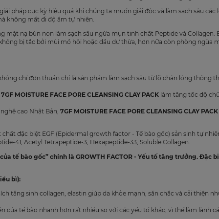
giải pháp cực kỳ hiệu quả khi chúng ta muốn giải độc và làm sạch sâu các
mà không mất đi độ ẩm tự nhiên.
ng mặt nạ bùn non làm sạch sâu ngừa mụn tinh chất Peptide và Collagen. B
không bị tắc bởi mùi mồ hôi hoặc dầu dư thừa, hơn nữa còn phòng ngừa m
hông chỉ đơn thuần chỉ là sản phẩm làm sạch sâu từ lỗ chân lông thông t
g
7GF MOISTURE FACE PORE CLEANSING CLAY PACK
làm tăng tốc độ chữa
 nghệ cao Nhật Bản,
7GF MOISTURE FACE PORE CLEANSING CLAY PACK
 chất đặc biệt EGF (Epidermal growth factor - Tế bào gốc) sản sinh tự nhiê
tide-41, Acetyl Tetrapeptide-3, Hexapeptide-33, Soluble Collagen.
ủa tế bào gốc” chính là GROWTH FACTOR - Yếu tố tăng trưởng. Đặc biệ
ểu bì):
ích tăng sinh collagen, elastin giúp da khỏe mạnh, săn chắc và cải thiện 
riển của tế bào nhanh hơn rất nhiều so với các yếu tố khác, vì thế làm lành