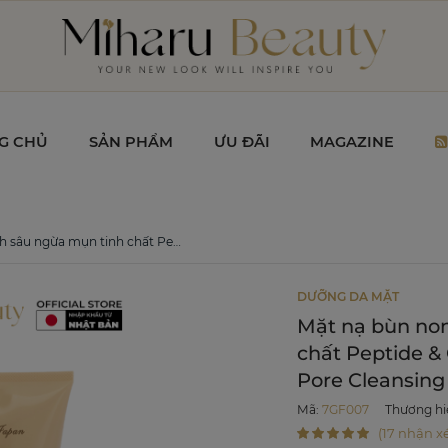
G CHỦ
SẢN PHẨM
ƯU ĐÃI
MAGAZINE
de & Collagen - 7GF Moisture Face Pore Cleansing Clay Pack 240g
DƯỠNG DA MẶT
Mặt nạ bùn no
chất Peptide &
Pore Cleansing
Mã
:
7GF007
Thương hi
(17 nhận xé