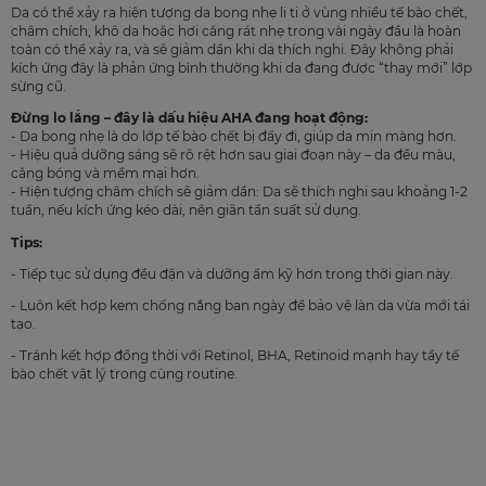
Da có thể xảy ra hiện tượng da bong nhẹ li ti ở vùng nhiều tế bào chết,
châm chích, khô da hoặc hơi căng rát nhẹ trong vài ngày đầu là hoàn
toàn có thể xảy ra, và sẽ giảm dần khi da thích nghi. Đây không phải
kích ứng đây là phản ứng bình thường khi da đang được “thay mới” lớp
sừng cũ.
Đừng lo lắng – đây là dấu hiệu AHA đang hoạt động:
- Da bong nhẹ là do lớp tế bào chết bị đẩy đi, giúp da mịn màng hơn.
- Hiệu quả dưỡng sáng sẽ rõ rệt hơn sau giai đoạn này – da đều màu,
căng bóng và mềm mại hơn.
- Hiện tượng châm chích sẽ giảm dần: Da sẽ thích nghi sau khoảng 1-2
tuần, nếu kích ứng kéo dài, nên giãn tần suất sử dụng.
Tips:
- Tiếp tục sử dụng đều đặn và dưỡng ẩm kỹ hơn trong thời gian này.
- Luôn kết hợp kem chống nắng ban ngày để bảo vệ làn da vừa mới tái
tạo.
- Tránh kết hợp đồng thời với Retinol, BHA, Retinoid mạnh hay tẩy tế
bào chết vật lý trong cùng routine.