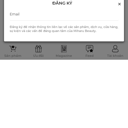
×
ĐĂNG KÝ
Đăng ký để nhận thông tin liên lạc về các sản phẩm, dịch vụ, cửa hàng,
sự kiện và các vấn đề đáng quan tâm của Miharu Beauty.
Sản phẩm
Ưu đãi
Magazine
Feed
Tài khoản
THẢO LUẬN
Hãy đặt câu hỏi cho chúng tôi