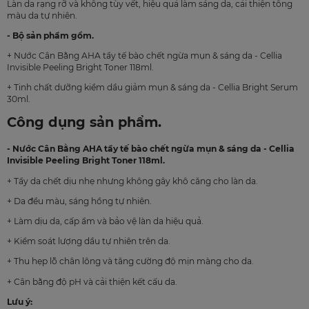
Làn da rạng rỡ và không tùy vết, hiệu quả làm sáng da, cải thiện tông
màu da tự nhiên.
- Bộ sản phẩm gồm.
+ Nước Cân Bằng AHA tẩy tế bào chết ngừa mụn & sáng da - Cellia
Invisible Peeling Bright Toner 118ml.
+ Tinh chất dưỡng kiềm dầu giảm mụn & sáng da - Cellia Bright Serum
30ml.
Công dụng sản phẩm.
- Nước Cân Bằng AHA tẩy tế bào chết ngừa mụn & sáng da - Cellia
Invisible Peeling Bright Toner 118ml.
+ Tẩy da chết dịu nhẹ nhưng không gây khô căng cho làn da.
+ Da đều màu, sáng hồng tự nhiên.
+ Làm dịu da, cấp ẩm và bảo vệ làn da hiệu quả.
+ Kiểm soát lượng dầu tự nhiên trên da.
+ Thu hẹp lỗ chân lông và tăng cường độ mịn màng cho da.
+ Cân bằng độ pH và cải thiện kết cấu da.
Lưu ý: