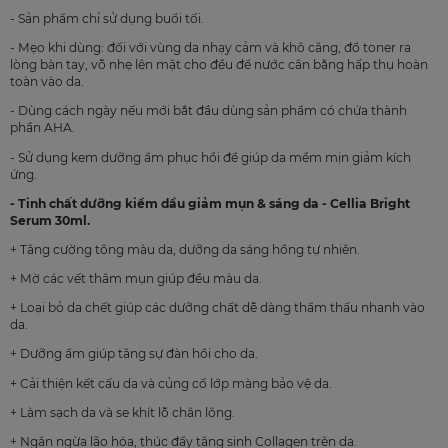
- Sản phẩm chỉ sử dụng buổi tối.
- Mẹo khi dùng: đối với vùng da nhạy cảm và khô căng, đổ toner ra
lòng bàn tay, vỗ nhẹ lên mặt cho đều để nước cân bằng hấp thụ hoàn
toàn vào da.
- Dùng cách ngày nếu mới bắt đầu dùng sản phẩm có chứa thành
phần AHA.
- Sử dụng kem dưỡng ẩm phục hồi để giúp da mềm mịn giảm kích
ứng.
- Tinh chất dưỡng kiềm dầu giảm mụn & sáng da - Cellia Bright
Serum 30ml.
+ Tăng cường tông màu da, dưỡng da sáng hồng tự nhiên.
+ Mờ các vết thâm mụn giúp đều màu da.
+ Loại bỏ da chết giúp các dưỡng chất dễ dàng thẩm thấu nhanh vào
da.
+ Dưỡng ẩm giúp tăng sự đàn hồi cho da.
+
Cải thiện kết cấu da và củng cố lớp màng bảo vệ da.
+ Làm sạch da và se khít lỗ chân lông.
+ Ngăn ngừa lão hóa, thúc đẩy tăng sinh Collagen trên da.