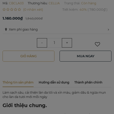
Mã
:
CBCLA03
Thương hiệu
:
CELLIA
Trạng thái:
Còn hàng
(0 nhận xét)
Tiết kiệm
:
40%
(
780.000₫
)
1.160.000₫
1,940,000đ
Xem phí giao hàng
-
+
GIỎ HÀNG
MUA NGAY
Thông tin sản phẩm
Hướng dẫn sử dụng
Thành phần chính
Làm sạch sâu, cải thiện làn da tối và xỉn màu, giảm dầu & ngừa mụn
cho làn da tươi mới mỗi ngày
Giới thiệu chung.