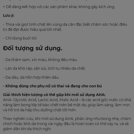
+ Dễ dàng kết hợp với các sản phẩm khác không gây kích ứng.
Lưu ý:
- Thoa vài giọt tinh chất lên vùng da cần đặc biệt chăm sóc hoặc điều
trị để đạt được hiệu quả tốt nhất.
- Chỉ dùng buổi tối.
Đối tượng sử dụng.
- Da thâm sạm, xỉn màu, không đều màu.
- Làn da khô ráp, sần sùi, tích tụ nhiều da chết.
- Da dầu, da hỗn hợp thiên dầu.
- Không dùng cho phụ nữ có thai và đang cho con bú
Giải thích hiện tượng có thể gặp khi mới sử dụng AHA:
AHA: Glycolic Acid, Lactic Acid, Malic Acid – là các acid gốc nước có khả
năng làm bong lớp tế bào chết trên bề mặt da, giúp làm sáng, làm mịn
và hỗ trợ da hấp thu dưỡng chất tốt hơn.
Theo nghiên cứu, khi mới sử dụng AHA, phản ứng như bong nhẹ, châm
chích hoặc khô da trong vài ngày đầu là hoàn toàn có thể xảy ra, và sẽ
giảm dần khi da thích nghi.