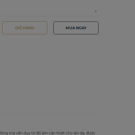
GIỎ HÀNG
MUA NGAY
 lông mà vẫn duy trì độ ẩm cần thiết cho làn da, được