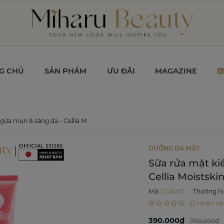
G CHỦ
SẢN PHẨM
ƯU ĐÃI
MAGAZINE
g da - Cellia Moistskin Cleansing Foam 100g
DƯỠNG DA MẶT
Sữa rửa mặt ki
Cellia Moistsk
Mã
:
CLA002
Thương h
(0 nhận xé
390.000₫
700,000đ