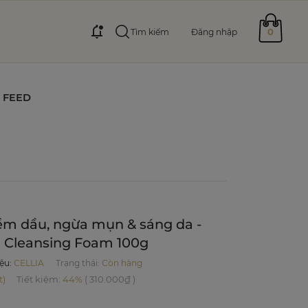
0
Tìm kiếm
Đăng nhập
FEED
ềm dầu, ngừa mụn & sáng da -
in Cleansing Foam 100g
iệu
:
CELLIA
Trạng thái:
Còn hàng
t)
Tiết kiệm
:
44%
(
310.000₫
)