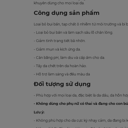
khuyên dùng cho mọi loại da.
Công dụng sản phẩm
Loại bỏ bụi bẩn, tạp chất ô nhiễm từ môi trường và bí
- Loại bỏ bụi bẩn và làm sạch sâu lỗ chân lông.
- Giảm tình trạng tiết bã nhờn.
- Giảm mụn và kích ứng da.
- Cân bằng pH, làm dịu và cấp ẩm cho da.
- Tẩy da chết trên da hoàn hảo.
- Hỗ trợ làm sáng và đều màu da
Đối tượng sử dụng
- Phù hợp với mọi loại da, đặc biệt là da dầu, da hỗn h
- Không dùng cho phụ nữ có thai và đang cho con bú
Lưu ý:
- Không phù hợp cho da cực kỳ nhạy cảm, da đang bị k