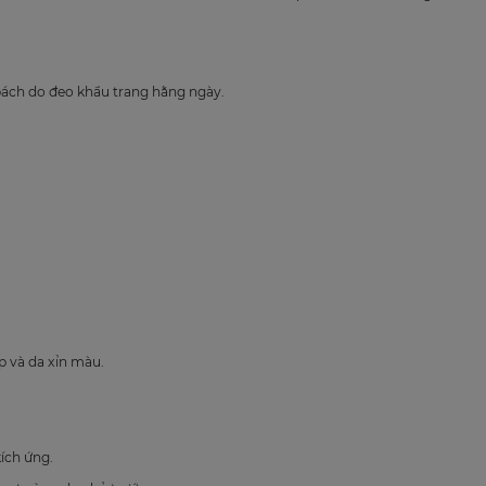
 bách do đeo khẩu trang hằng ngày.
ợp và da xỉn màu.
ích ứng.