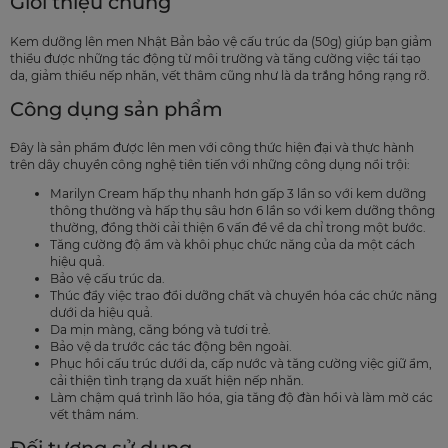
Giới thiệu chung
Kem dưỡng lên men Nhật Bản bảo vệ cấu trúc da (50g) giúp bạn giảm
thiểu được những tác động từ môi trường và tăng cường việc tái tạo
da, giảm thiểu nếp nhăn, vết thâm cũng như là da trắng hồng rạng rỡ.
Công dụng sản phẩm
Đây là sản phẩm được lên men với công thức hiện đại và thực hành
trên dây chuyền công nghệ tiên tiến với những công dụng nổi trội:
Marilyn Cream hấp thụ nhanh hơn gấp 3 lần so với kem dưỡng
thông thường và hấp thụ sâu hơn 6 lần so với kem dưỡng thông
thường, đồng thời cải thiện 6 vấn đề về da chỉ trong một bước.
Tăng cường độ ẩm và khôi phục chức năng của da một cách
hiệu quả.
Bảo vệ cấu trúc da.
Thúc đẩy việc trao đổi dưỡng chất và chuyển hóa các chức năng
dưới da hiệu quả.
Da mịn màng, căng bóng và tươi trẻ.
Bảo vệ da trước các tác động bên ngoài.
Phục hồi cấu trúc dưới da, cấp nước và tăng cường việc giữ ẩm,
cải thiện tình trạng da xuất hiện nếp nhăn.
Làm chậm quá trình lão hóa, gia tăng độ đàn hồi và làm mờ các
vết thâm nám.