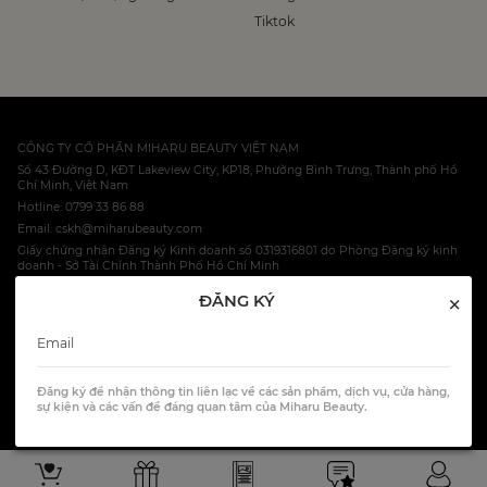
Tiktok
CÔNG TY CỔ PHẦN MIHARU BEAUTY VIỆT NAM
Số 43 Đường D, KĐT Lakeview City, KP18, Phường Bình Trưng, Thành phố Hồ
Chí Minh, Việt Nam
Hotline: 0799 33 86 88
Email: cskh@miharubeauty.com
Giấy chứng nhận Đăng ký Kinh doanh số 0319316801 do Phòng Đăng ký kinh
doanh - Sở Tài Chính Thành Phố Hồ Chí Minh
×
ĐĂNG KÝ
© 2023 Miharu Ltd, Co.
HOTLINE: 0799 33 86 88
Đăng ký để nhận thông tin liên lạc về các sản phẩm, dịch vụ, cửa hàng,
All Rights Reserved.
sự kiện và các vấn đề đáng quan tâm của Miharu Beauty.