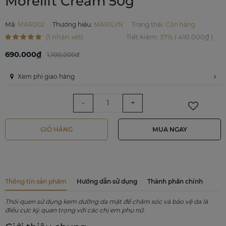
Morelift Cream 50g
Mã
:
MAR002
Thương hiệu
:
MARILYN
Trạng thái:
Còn hàng
(1 nhận xét)
Tiết kiệm
:
37%
(
410.000₫
)
690.000₫
1,100,000đ
Xem phí giao hàng
-
+
GIỎ HÀNG
MUA NGAY
Thông tin sản phẩm
Hướng dẫn sử dụng
Thành phần chính
Thói quen sử dụng kem dưỡng da mặt để chăm sóc và bảo vệ da là
điều cực kỳ quan trọng với các chị em phụ nữ.