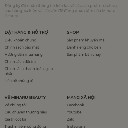
Đăng ký để nhận thông tin liên lạc về các sản phẩm, dịch vụ,
cửa hàng, sự kiện và các vấn đề đáng quan tâm của Miharu
Beauty.
ĐẶT HÀNG & HỖ TRỢ
SHOP
Điều khoản chung
Sản phẩm khuyến mãi
Chính sách bảo mật
Dành riêng cho bạn
Hướng dẫn mua hàng
Sản phẩm bán chạy
Chính sách đổi trả
Chính sách thanh toán, giao
nhận
Liên hệ chúng tôi
VỀ MIHARU BEAUTY
MẠNG XÃ HỘI
Về chúng tôi
Facebook
Câu chuyện thương hiệu
Youtube
Giá trị cốt lõi
Zalo
Trách nhiệm cộng đồng
Instagram