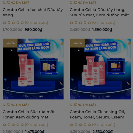
DƯỠNG DA MẶT
DƯỠNG DA MẶT
Combo Cellia hai chai Dầu tẩy
Combo Cellia Dầu tẩy trang,
trang
Sữa rửa mặt, Kem dưỡng mặt
(0 nhận xét)
(0 nhận xét)
1.700.000đ
980.000₫
2.450.000đ
1.390.000₫
-42%
-42%
DƯỠNG DA MẶT
DƯỠNG DA MẶT
Combo Cellia Sữa rửa mặt,
Combo Cellia Cleansing Oil,
Toner, Kem dưỡng mặt
Foam, Toner, Serum, Cream
(0 nhận xét)
(0 nhận xét)
2.560.000đ
1.475.000₫
4.390.000đ
2.550.000₫