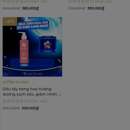
(0 nhận xét)
(0 nhận xét)
Bright Toner 118ml
100g
960.000đ
585.000₫
700.000đ
390.000₫
-41%
DƯỠNG DA MẶT
Dầu tẩy trang hoa hướng
dương sạch sâu, giảm nhờn &
mụn đầu đen - Cellia
(0 nhận xét)
Moistskin Cleansing Oil 150ml
850.000đ
500.000₫