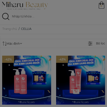
0
Trang chủ
CELLIA
Trang chủ
Sản phẩm
Bộ lọc
Mặc định
Ưu đãi
-42%
-43%
Magazine
Feed
0799 33 86 88