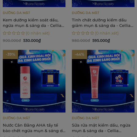
DƯỠNG DA MẶT
DƯỠNG DA MẶT
Kem dưỡng kiểm soát dầu,
Tinh chất dưỡng kiềm dầu
ngừa mụn & sáng da - Cellia
giảm mụn & sáng da - Cellia
Bright Cream 45g
Bright Serum 30ml
(0 nhận xét)
(0 nhận xét)
900.000đ
530.000₫
980.000đ
595.000₫
-39%
-44%
DƯỠNG DA MẶT
DƯỠNG DA MẶT
Nước Cân Bằng AHA tẩy tế
Sữa rửa mặt kiềm dầu, ngừa
bào chết ngừa mụn & sáng da
mụn & sáng da - Cellia
- Cellia Invisible Peeling
Moistskin Cleansing Foam