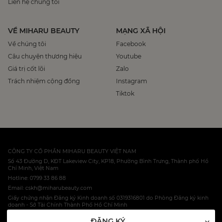
Liên hệ chúng tôi
VỀ MIHARU BEAUTY
MẠNG XÃ HỘI
Về chúng tôi
Facebook
Câu chuyện thương hiệu
Youtube
Giá trị cốt lõi
Zalo
Trách nhiệm cộng đồng
Instagram
Tiktok
CÔNG TY CỔ PHẦN MIHARU BEAUTY VIỆT NAM
Số 43 Đường D, KĐT Lakeview City, KP18, Phường Bình Trưng, Thành phố Hồ
Chí Minh, Việt Nam
Hotline: 0799 33 86 88
Email: cskh@miharubeauty.com
Giấy chứng nhận Đăng ký Kinh doanh số 0319316801 do Phòng Đăng ký kinh
doanh - Sở Tài Chính Thành Phố Hồ Chí Minh
ĐĂNG KÝ