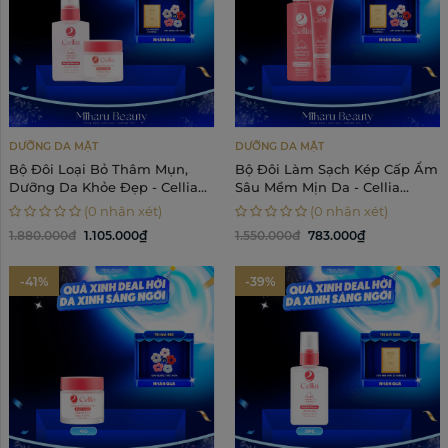
DƯỠNG DA MẶT
DƯỠNG DA MẶT
Bộ Đôi Loại Bỏ Thâm Mụn,
Bộ Đôi Làm Sạch Kép Cấp Ẩm
Dưỡng Da Khỏe Đẹp - Cellia
Sâu Mềm Mịn Da - Cellia
Serum, Cream
Cleansing Oil, Cleansing
(0 nhận xét)
(0 nhận xét)
Foam
1.880.000đ
1.105.000₫
1.550.000đ
783.000₫
-41%
-39%