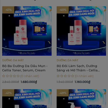
-41%
-40%
DƯỠNG DA MẶT
DƯỠNG DA MẶT
Bộ Ba Dưỡng Da Dầu Mụn -
Bộ Đôi Làm Sạch, Dưỡng
Cellia Toner, Serum, Cream
Sáng và Mờ Thâm - Cellia
Toner, Serum
(0 nhận xét)
(0 nhận xét)
2.840.000đ
1.680.000₫
1.940.000đ
1.160.000₫
-41%
-49%