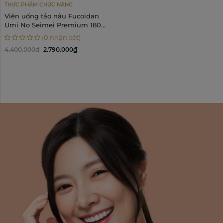
THỰC PHẨM CHỨC NĂNG
Viên uống tảo nâu Fucoidan
Umi No Seimei Premium 180
viên
(0 nhận xét)
4.400.000đ
2.790.000₫