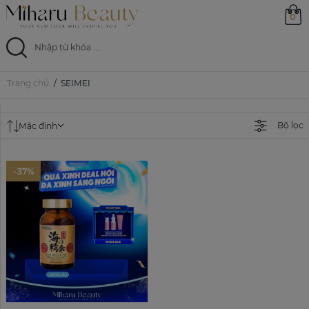
0
Trang chủ
SEIMEI
Trang chủ
Sản phẩm
Bộ lọc
Mặc định
Ưu đãi
-37%
Magazine
Feed
0799 33 86 88