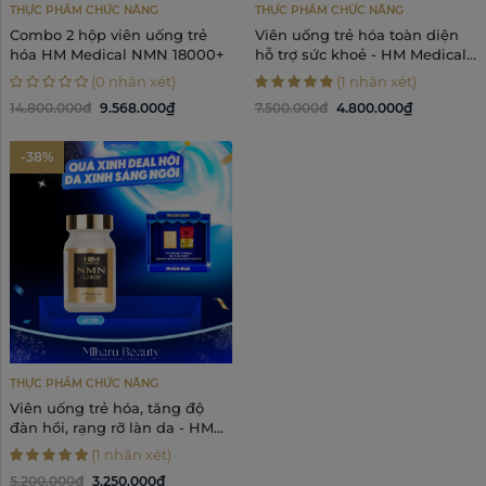
THỰC PHẨM CHỨC NĂNG
THỰC PHẨM CHỨC NĂNG
Combo 2 hộp viên uống trẻ
Viên uống trẻ hóa toàn diện
hóa HM Medical NMN 18000+
hỗ trợ sức khoẻ - HM Medical
NMN 18000+
(0 nhận xét)
(1 nhận xét)
14.800.000đ
9.568.000₫
7.500.000đ
4.800.000₫
-38%
THỰC PHẨM CHỨC NĂNG
Viên uống trẻ hóa, tăng độ
đàn hồi, rạng rỡ làn da - HM
Medical NMN 12000+
(1 nhận xét)
5.200.000đ
3.250.000₫