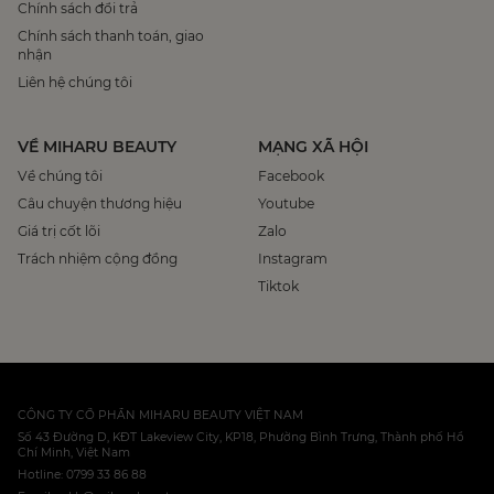
Chính sách đổi trả
Chính sách thanh toán, giao
nhận
Liên hệ chúng tôi
VỀ MIHARU BEAUTY
MẠNG XÃ HỘI
Về chúng tôi
Facebook
Câu chuyện thương hiệu
Youtube
Giá trị cốt lõi
Zalo
Trách nhiệm cộng đồng
Instagram
Tiktok
CÔNG TY CỔ PHẦN MIHARU BEAUTY VIỆT NAM
Số 43 Đường D, KĐT Lakeview City, KP18, Phường Bình Trưng, Thành phố Hồ
Chí Minh, Việt Nam
Hotline: 0799 33 86 88