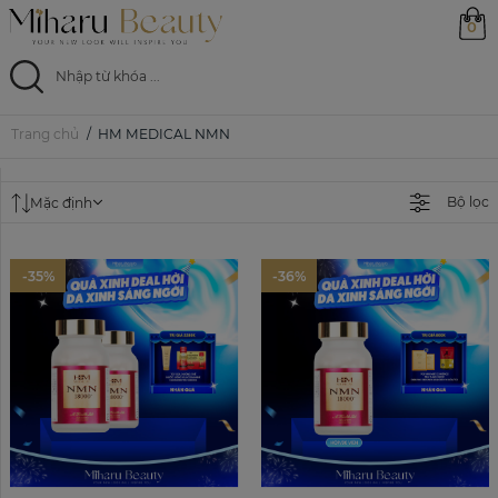
0
Trang chủ
HM MEDICAL NMN
Trang chủ
Sản phẩm
Bộ lọc
Mặc định
Ưu đãi
-35%
-36%
Magazine
Feed
0799 33 86 88