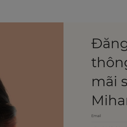
Đăng
thôn
mãi 
Miha