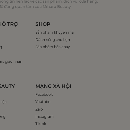
ng tin liên lạc về các sản phẩm, dịch vụ, cửa hàng,
 đề đáng quan tâm của Miharu Beauty.
HỖ TRỢ
SHOP
Sản phẩm khuyến mãi
Dành riêng cho bạn
g
Sản phẩm bán chạy
án, giao nhận
EAUTY
MẠNG XÃ HỘI
Facebook
hiệu
Youtube
Zalo
ồng
Instagram
Tiktok