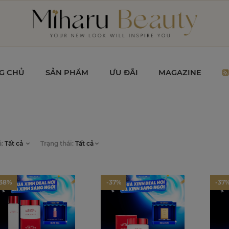
G CHỦ
SẢN PHẨM
ƯU ĐÃI
MAGAZINE
á:
Tất cả
Trạng thái:
Tất cả
-38%
-37%
-37