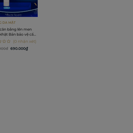
 DA MẶT
cân bằng lên men
Nhật Bản bảo vệ cấu
da - Motemote
(0 nhận xét)
yn Extracharge
.000đ
690.000₫
ft Lotion 120ml