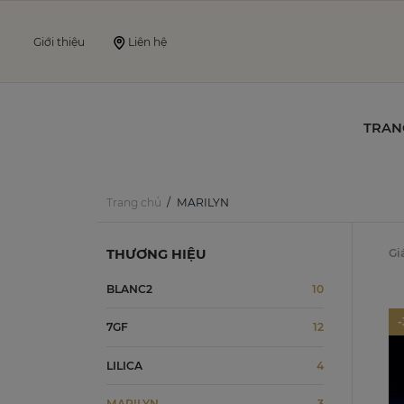
Giới thiệu
Liên hệ
TRAN
Trang chủ
MARILYN
THƯƠNG HIỆU
Gi
BLANC2
10
7GF
12
LILICA
4
MARILYN
3