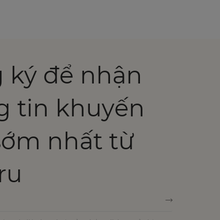
 ký để nhận
g tin khuyến
sớm nhất từ
ru