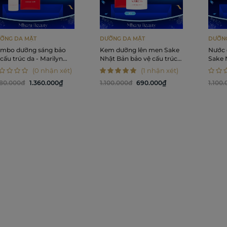
ỠNG DA MẶT
DƯỠNG DA MẶT
DƯỠNG
mbo dưỡng sáng bảo
Kem dưỡng lên men Sake
Nước 
 cấu trúc da - Marilyn
Nhật Bản bảo vệ cấu trúc
Sake 
tracharge Morelift
da - Motemote Marilyn
trúc 
(0 nhận xét)
(1 nhận xét)
tion, Morelift Cream
Extracharge Morelift
Maril
180.000đ
1.360.000₫
1.100.000đ
690.000₫
1.100
Cream 50g
Moreli