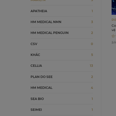
APATHEIA
1
DƯ
HM MEDICAL NMN
3
Co
vệ
HM MEDICAL PENGUIN
2
Ex
Lo
2.
CSV
0
KHÁC
5
CELLIA
13
PLAN DO SEE
2
HM MEDICAL
4
SEA BIO
1
SEIMEI
1