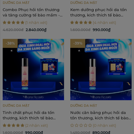
DƯỠNG DA MẶT
DƯỠNG DA MẶT
Combo Phục hồi tổn thương
Kem dưỡng phục hồi da tổn
và tăng cường tế bào mầm -
thương, kích thích tế bào
Lilica Face Lotion, Face
mầm - Lilica Sweet Serum
(1 nhận xét)
(4 nhận xét)
Essence, Face Cream
Silky Face Cream 50g
4.620.000đ
2.840.000₫
1.600.000đ
990.000₫
-38%
-39%
DƯỠNG DA MẶT
DƯỠNG DA MẶT
Tinh chất phục hồi da tổn
Nước cân bằng phục hồi da
thương, kích thích tế bào
tổn thương, kích thích tế bào
mầm - Lilica Sweet Serum
mầm - Lilica Sweet Serum
(2 nhận xét)
(0 nhận xét)
Silky Face Essence 50ml
Silky Face Lotion 130ml
1.600.000đ
990.000₫
1.450.000đ
890.000₫