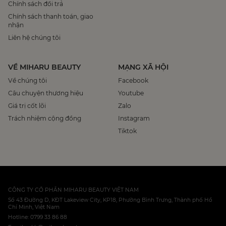
Chính sách đổi trả
Chính sách thanh toán, giao
nhận
Liên hệ chúng tôi
VỀ MIHARU BEAUTY
MẠNG XÃ HỘI
Về chúng tôi
Facebook
Câu chuyện thương hiệu
Youtube
Giá trị cốt lõi
Zalo
Trách nhiệm cộng đồng
Instagram
Tiktok
CÔNG TY CỔ PHẦN MIHARU BEAUTY VIỆT NAM
Số 43 Đường D, KĐT Lakeview City, KP18, Phường Bình Trưng, Thành phố Hồ
Chí Minh, Việt Nam
Hotline: 0799 33 86 88