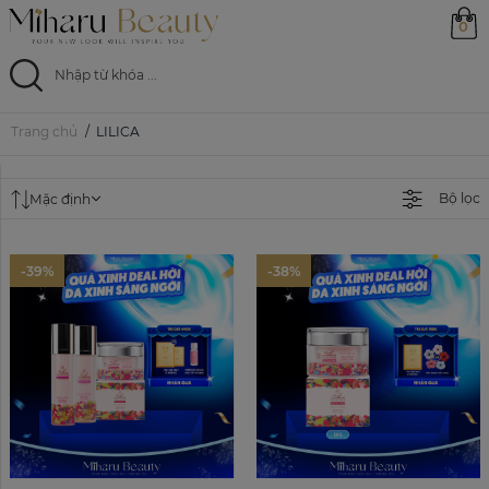
0
Trang chủ
LILICA
Trang chủ
Sản phẩm
Bộ lọc
Mặc định
Ưu đãi
-39%
-38%
Magazine
Feed
0799 33 86 88