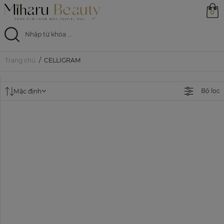
0
Trang chủ
CELLIGRAM
Trang chủ
Sản phẩm
Bộ lọc
Mặc định
Ưu đãi
Magazine
Feed
0799 33 86 88