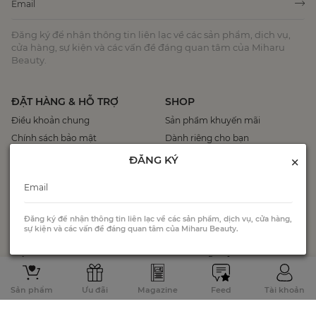
Đăng ký để nhận thông tin liên lạc về các sản phẩm, dịch vụ,
cửa hàng, sự kiện và các vấn đề đáng quan tâm của Miharu
Beauty.
ĐẶT HÀNG & HỖ TRỢ
SHOP
Điều khoản chung
Sản phẩm khuyến mãi
Chính sách bảo mật
Dành riêng cho bạn
Hướng dẫn mua hàng
Sản phẩm bán chạy
×
ĐĂNG KÝ
Chính sách đổi trả
Chính sách thanh toán, giao
nhận
Đăng ký để nhận thông tin liên lạc về các sản phẩm, dịch vụ, cửa hàng,
Liên hệ chúng tôi
sự kiện và các vấn đề đáng quan tâm của Miharu Beauty.
VỀ MIHARU BEAUTY
MẠNG XÃ HỘI
Về chúng tôi
Facebook
Sản phẩm
Ưu đãi
Magazine
Feed
Tài khoản
Câu chuyện thương hiệu
Youtube