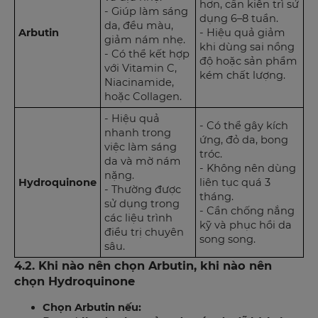
hơn, cần kiên trì sử
- Giúp làm sáng
dụng 6–8 tuần.
da, đều màu,
Arbutin
- Hiệu quả giảm
giảm nám nhẹ.
khi dùng sai nồng
- Có thể kết hợp
độ hoặc sản phẩm
với Vitamin C,
kém chất lượng.
Niacinamide,
hoặc Collagen.
- Hiệu quả
- Có thể gây kích
nhanh trong
ứng, đỏ da, bong
việc làm sáng
tróc.
da và mờ nám
- Không nên dùng
nặng.
Hydroquinone
liên tục quá 3
- Thường được
tháng.
sử dụng trong
- Cần chống nắng
các liệu trình
kỹ và phục hồi da
điều trị chuyên
song song.
sâu.
4.2. Khi nào nên chọn Arbutin, khi nào nên
chọn Hydroquinone
Chọn Arbutin nếu: