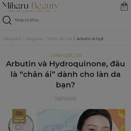
0
Trang chủ
Trang chủ
Magazine
Chăm Sóc Da
Arbutin và Hydroquinone, đâu là “chân ái” dành cho làn da bạn?
Sản phẩm
CHĂM SÓC DA
Arbutin và Hydroquinone, đâu
Ưu đãi
là “chân ái” dành cho làn da
Magazine
bạn?
Feed
08/11/2023
0799 33 86 88