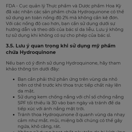
FDA - Cục quản lý Thực phẩm và Dược phẩm Hoa Kỳ
đã xác nhận các sản phẩm chứa Hydroquinone có thể
sử dụng an toàn nồng độ 2% mà không cần kê đơn.
Với các nồng độ cao hơn, bạn cần sử dụng dưới sự
hướng dẫn và theo dõi của bác sĩ da liễu. Lưu ý không
tự sử dụng khi không có sự cho phép của bác sĩ.
3.5. Lưu ý quan trọng khi sử dụng mỹ phẩm
chứa Hydroquinone
Nếu bạn có ý định sử dụng Hydroquinone, hãy tham
khảo thông tin dưới đây:
Bạn cần phải thử phản ứng trên vùng da nhỏ
trên cơ thể trước khi thoa trực tiếp chất này lên
da mặt.
Sử dụng kem chống nắng với chỉ số chống nắng
SPF tối thiểu là 30 vào ban ngày và tránh để da
tiếp xúc với ánh nắng mặt trời.
Tránh thoa Hydroquinone ở quanh vùng da nhạy
cảm như mắt. mũi, miệng bởi chúng có thể gây
ngứa, khô căng, rát.