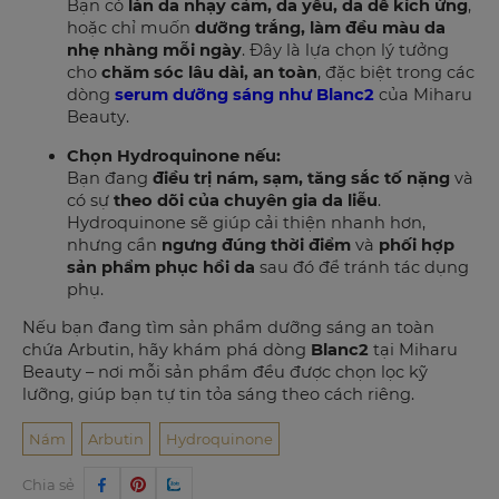
Bạn có
làn da nhạy cảm, da yếu, da dễ kích ứng
,
hoặc chỉ muốn
dưỡng trắng, làm đều màu da
nhẹ nhàng mỗi ngày
. Đây là lựa chọn lý tưởng
cho
chăm sóc lâu dài, an toàn
, đặc biệt trong các
dòng
serum dưỡng sáng như Blanc2
của Miharu
Beauty.
Chọn Hydroquinone nếu:
Bạn đang
điều trị nám, sạm, tăng sắc tố nặng
và
có sự
theo dõi của chuyên gia da liễu
.
Hydroquinone sẽ giúp cải thiện nhanh hơn,
nhưng cần
ngưng đúng thời điểm
và
phối hợp
sản phẩm phục hồi da
sau đó để tránh tác dụng
phụ.
Nếu bạn đang tìm sản phẩm dưỡng sáng an toàn
chứa Arbutin, hãy khám phá dòng
Blanc2
tại Miharu
Beauty – nơi mỗi sản phẩm đều được chọn lọc kỹ
lưỡng, giúp bạn tự tin tỏa sáng theo cách riêng.
Nám
Arbutin
Hydroquinone
Chia sẻ