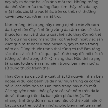
này xảy ra do tác hại của ánh mặt trời. Những mảng
da nhỏ, sẫm màu thường được tìm thấy trên da tay,
mặt hoặc các khu vực khác trên cơ thể, nơi thường
xuyên tiếp xúc với ánh mặt trời.
Nám mảng tình trạng này tương tự như các vết sạm
da, tuy nhiên đây là những vùng da sẫm màu có kích
thước lớn hơn và thường xuất hiện do thay đổi nội tiết
tố. Ví dụ như đang mang thai, có thể kích hoạt việc sản
xuất quá mức hàm lượng Melanin, gây ra tình trạng
nám da. Dùng thuốc tránh thai cũng có thể làm tăng
sắc tố da vì có thể trải qua quá trình thay đổi nội tiết tố
tương tự như trong thời kỳ mang thai. Nếu tình trạng
tăng sắc tố da diễn ra nghiêm trọng, bạn nên ngừng
sử dụng thuốc tránh thai.
Thay đổi màu da có thể xuất phát từ nguyên nhân bên
ngoài. Ví dụ, các bệnh về da như mụn trứng cá có thể
để lại các đốm đen sau khi tình trạng này biến mất.
Các nguyên nhân khác gây ra các vết nám trên da là
do vết thương trên da, bao gồm phẫu thuật. Tàn
nhang là những đốm nhỏ màu nâu có thể xuất hiện ở
bất cứ đâu trên cơ thể, nhưng phổ biến nhất trên mặt