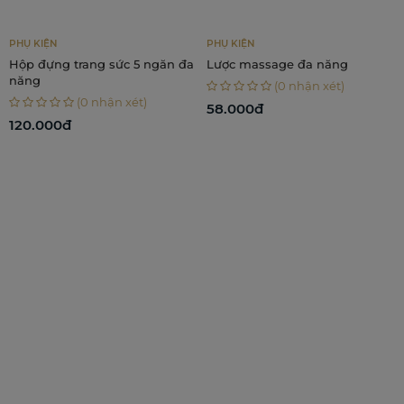
PHỤ KIỆN
CHĂM SÓC CƠ THỂ
Lược massage đa năng
Combo 3 dòng dầu massage -
Chạm Em, Chạm An, Chạm
(0 nhận xét)
Nhẹ
(0 nhận xét)
58.000đ
860.000đ
524.000₫