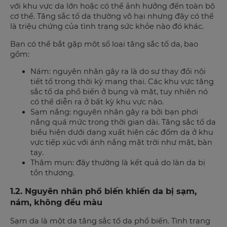
với khu vực da lớn hoặc có thể ảnh hưởng đến toàn bộ
cơ thể. Tăng sắc tố da thường vô hại nhưng đây có thể
là triệu chứng của tình trạng sức khỏe nào đó khác.
Bạn có thể bắt gặp một số loại tăng sắc tố da, bao
gồm:
Nám: nguyên nhân gây ra là do sự thay đổi nội
tiết tố trong thời kỳ mang thai. Các khu vực tăng
sắc tố da phổ biến ở bụng và mặt, tuy nhiên nó
có thể diễn ra ở bất kỳ khu vực nào.
Sạm nắng: nguyên nhân gây ra bởi bạn phơi
nắng quá mức trong thời gian dài. Tăng sắc tố da
biểu hiện dưới dạng xuất hiện các đốm da ở khu
vực tiếp xúc với ánh nắng mặt trời như mặt, bàn
tay.
Thâm mụn: đây thường là kết quả do làn da bị
tổn thương.
1.2. Nguyên nhân phổ biến khiến da bị sạm,
nám, không đều màu
Sạm da là một da tăng sắc tố da phổ biến. Tình trạng