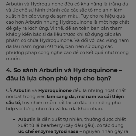
Arbutin và Hydroquinone đều có khả năng là trắng da
và ức chế sự hình thành của các sắc tố melanin làm
xuất hiện các vùng da sạm màu. Tuy cho ra hiệu quả
cao hơn Arbutin nhưng Hydroquinone là một hợp chất
dễ gây ra kích ứng. Vì thế, để an toàn bạn cần tham
khảo ý kiến bác sĩ da liễu trước khi sử dụng các sản
phẩm có chứa Hydroquinone. Và đối với các vùng nám
da lâu năm ngoài 40 tuổi, bạn nên sử dụng các
phương pháp công nghệ cao để có kết quả như mong
muốn.
4. So sánh Arbutin và Hydroquinone –
đâu là lựa chọn phù hợp cho bạn?
Cả
Arbutin
và
Hydroquinone
đều là những hoạt chất
nổi bật trong việc
làm sáng da, mờ nám và cải thiện
sắc tố
, tuy nhiên mỗi chất lại có đặc tính riêng phù
hợp với từng nhu cầu và loại da khác nhau.
Arbutin
là dẫn xuất tự nhiên, thường được chiết
xuất từ lá bearberry (cây dâu gấu), có tác dụng
ức chế enzyme tyrosinase
– nguyên nhân gây ra