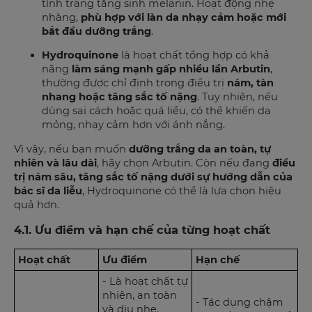
tình trạng tăng sinh melanin. Hoạt động nhẹ
nhàng,
phù hợp với làn da nhạy cảm hoặc mới
bắt đầu dưỡng trắng
.
Hydroquinone
là hoạt chất tổng hợp có khả
năng
làm sáng mạnh gấp nhiều lần Arbutin
,
thường được chỉ định trong điều trị
nám, tàn
nhang hoặc tăng sắc tố nặng
. Tuy nhiên, nếu
dùng sai cách hoặc quá liều, có thể khiến da
mỏng, nhạy cảm hơn với ánh nắng.
Vì vậy, nếu bạn muốn
dưỡng trắng da an toàn, tự
nhiên và lâu dài
, hãy chọn Arbutin. Còn nếu đang
điều
trị nám sâu, tăng sắc tố nặng dưới sự hướng dẫn của
bác sĩ da liễu
, Hydroquinone có thể là lựa chọn hiệu
quả hơn.
4.1. Ưu điểm và hạn chế của từng hoạt chất
Hoạt chất
Ưu điểm
Hạn chế
- Là hoạt chất tự
nhiên, an toàn
- Tác dụng chậm
và dịu nhẹ.