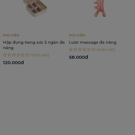
PHỤ KIỆN
CHĂM SÓC CƠ THỂ
a
Lược massage đa năng
Combo 3 dòng dầu massage -
Chạm Em, Chạm An, Chạm
(0 nhận xét)
Nhẹ
(0 nhận xét)
58.000đ
860.000đ
524.000₫