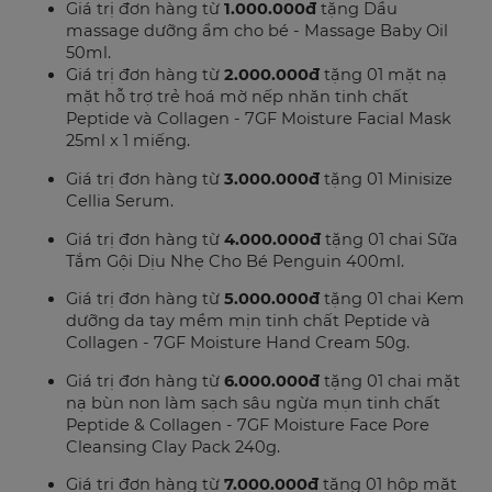
Giá trị đơn hàng từ
1.000.000đ
tặng Dầu
massage dưỡng ẩm cho bé - Massage Baby Oil
50ml.
Giá trị đơn hàng từ
2.000.000đ
tặng 01
mặt nạ
mặt hỗ trợ trẻ hoá mờ nếp nhăn tinh chất
Peptide và Collagen - 7GF Moisture Facial Mask
25ml x 1 miếng.
Giá trị đơn hàng từ
3.000.000đ
tặng 01 Minisize
Cellia Serum.
Giá trị đơn hàng từ
4.000.000đ
tặng 01 chai Sữa
Tắm Gội Dịu Nhẹ Cho Bé Penguin 400ml.
Giá trị đơn hàng từ
5.000.000đ
tặng 01 chai Kem
dưỡng da tay mềm mịn tinh chất Peptide và
Collagen - 7GF Moisture Hand Cream 50g.
Giá trị đơn hàng từ
6.000.000đ
tặng 01 chai mặt
nạ bùn non làm sạch sâu ngừa mụn tinh chất
Peptide & Collagen - 7GF Moisture Face Pore
Cleansing Clay Pack 240g.
Giá trị đơn hàng từ
7.000.000đ
tặng 01 hộp mặt