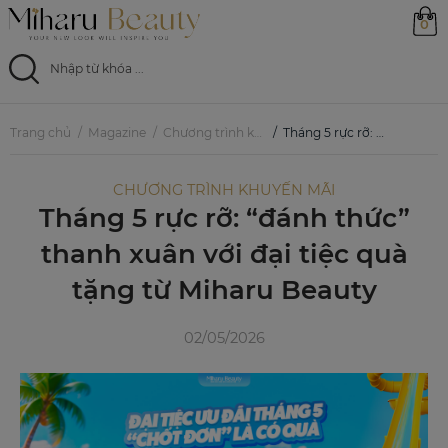
0
Trang chủ
Trang chủ
Magazine
Chương trình khuyến mãi
Tháng 5 rực rỡ: “đánh thức” thanh xuân với đại tiệc quà tặng từ Miharu Beauty
Sản phẩm
CHƯƠNG TRÌNH KHUYẾN MÃI
Tháng 5 rực rỡ: “đánh thức”
Ưu đãi
thanh xuân với đại tiệc quà
Magazine
tặng từ Miharu Beauty
Feed
02/05/2026
0799 33 86 88