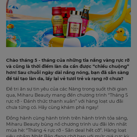
Chào tháng 5 - tháng của những tia nắng vàng rực rỡ
và cũng là thời điểm làn da cần được “chiều chuộng”
hơn! Sau chuỗi ngày dài nắng nóng, bạn đã sẵn sàng
để tái tạo làn da, lấy lại vẻ tươi trẻ và rạng rỡ chưa?
Để tri ân sự tin yêu của các Nàng trong suốt thời gian
qua, Miharu Beauty mang đến chương trình “Tháng 5
rực rỡ - Đánh thức thanh xuân” với hàng loạt ưu đãi
chưa từng có. Hãy cùng khám phá ngay!
Đồng hành cùng hành trình trên hành trình tỏa sáng,
Miharu Beauty bùng nổ chương trình ưu đãi lớn nhất
mùa hè: “Tháng 4 rực rỡ - Săn deal hết cỡ”. Hàng loạt
siêu phẩm Nhật Bản đang chờ bạn với mức giá cực kỳ