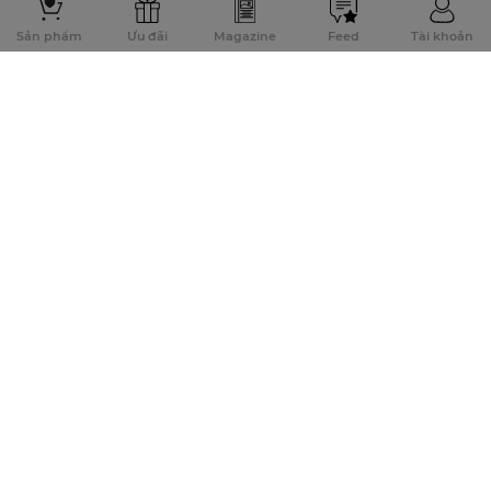
Sản phẩm
Ưu đãi
Magazine
Feed
Tài khoản
Đăng ký để nhận thông tin khuyến mãi sớm