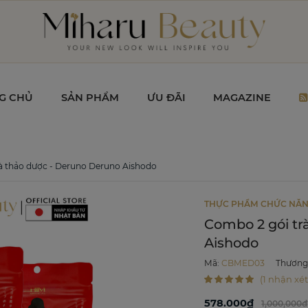
G CHỦ
SẢN PHẨM
ƯU ĐÃI
MAGAZINE
à thảo dược - Deruno Deruno Aishodo
THỰC PHẨM CHỨC NĂ
Combo 2 gói tr
Aishodo
Mã
:
CBMED03
Thương
(1 nhận xét
578.000₫
1,000,000đ