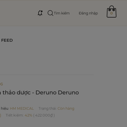
0
Tìm kiếm
Đăng nhập
FEED
NG
à thảo dược - Deruno Deruno
 hiệu
:
HM MEDICAL
Trạng thái:
Còn hàng
)
Tiết kiệm
:
42%
(
422.000₫
)