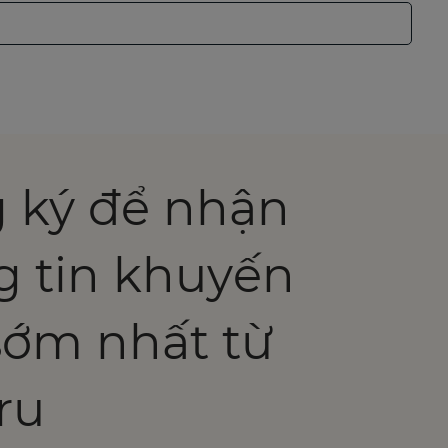
 ký để nhận
g tin khuyến
sớm nhất từ
ru