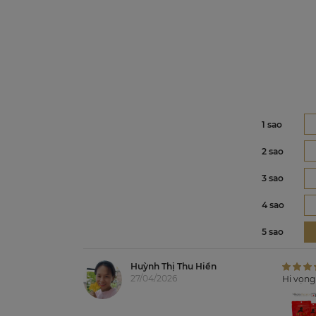
1 sao
2 sao
3 sao
4 sao
5 sao
Huỳnh Thị Thu Hiền
27/04/2026
Hi vọng 