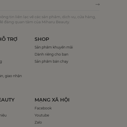
ng tin liên lạc về các sản phẩm, dịch vụ, cửa hàng,
 đề đáng quan tâm của Miharu Beauty.
HỖ TRỢ
SHOP
Sản phẩm khuyến mãi
Dành riêng cho bạn
g
Sản phẩm bán chạy
án, giao nhận
EAUTY
MẠNG XÃ HỘI
Facebook
hiệu
Youtube
Zalo