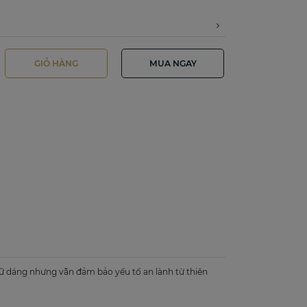
GIỎ HÀNG
MUA NGAY
ữ dáng nhưng vẫn đảm bảo yếu tố an lành từ thiên