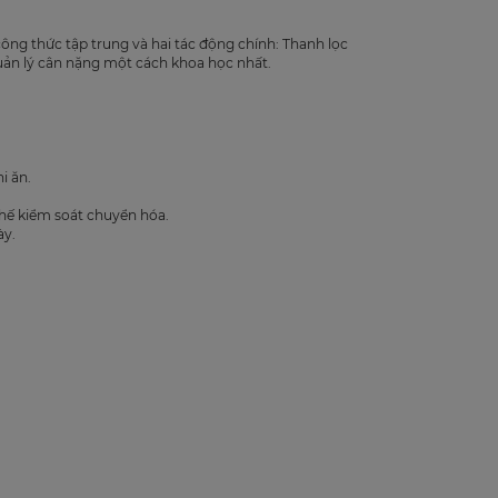
 công thức tập trung và hai tác động chính: Thanh lọc
quản lý cân nặng một cách khoa học nhất.
i ăn.
chế kiểm soát chuyển hóa.
ày.