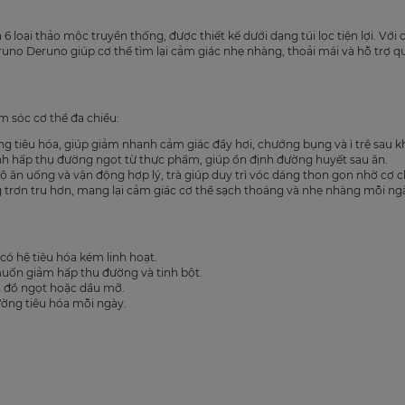
6 loại thảo mộc truyền thống, được thiết kế dưới dạng túi lọc tiện lợi. Với
uno Deruno giúp cơ thể tìm lại cảm giác nhẹ nhàng, thoải mái và hỗ trợ 
m sóc cơ thể đa chiều:
g tiêu hóa, giúp giảm nhanh cảm giác đầy hơi, chướng bụng và ì trệ sau kh
nh hấp thụ đường ngọt từ thực phẩm, giúp ổn định đường huyết sau ăn.
độ ăn uống và vận động hợp lý, trà giúp duy trì vóc dáng thon gọn nhờ cơ 
g trơn tru hơn, mang lại cảm giác cơ thể sạch thoáng và nhẹ nhàng mỗi ng
có hệ tiêu hóa kém linh hoạt.
uốn giảm hấp thu đường và tinh bột.
n đồ ngọt hoặc dầu mỡ.
ờng tiêu hóa mỗi ngày.