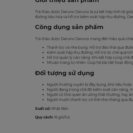
Trà thảo dược Deruno Deruno là sự kết hợp tinh tế giữa 
đường tiêu hóa và hỗ trợ kiểm soát hấp thu đường, Der
Công dụng sản phẩm
Trà thảo dược Deruno Deruno mang đến hiệu quả chă
Thanh lọc và nhẹ bụng: Hỗ trợ đào thải qua đườn
Kiểm soát hấp thu đường: Hỗ trợ ức chế quá trì
Hỗ trợ quản lý cân nặng: Khi kết hợp cùng chế 
Nhuận tràng tự nhiên: Giúp hệ bài tiết hoạt độn
Đối tượng sử dụng
Người thường xuyên bị đầy bụng, khó tiêu hoặc 
Người đang trong chế độ kiểm soát cân nặng, m
Người có thói quen ăn uống thất thường, hay ă
Người muốn thanh lọc cơ thể nhẹ nhàng qua đư
Xuất xứ:
Nhật Bản
Quy cách:
16 gói/túi.