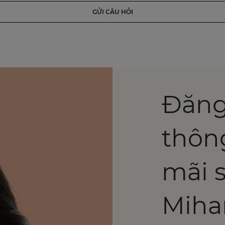
GỬI CÂU HỎI
Đăng
thôn
mãi 
Miha