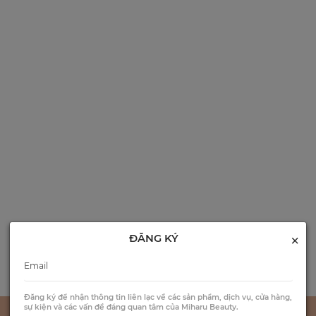
×
ĐĂNG KÝ
Đăng ký để nhận thông tin liên lạc về các sản phẩm, dịch vụ, cửa hàng,
sự kiện và các vấn đề đáng quan tâm của Miharu Beauty.