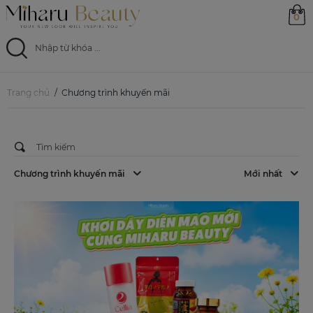
0
CHƯƠNG TRÌNH KHUYẾN MÃI
Mừng Sinh Nhật Miharu Beauty 3
Tuổi: Đại Tiệc Siêu Deal – Tri Ân Đồng
Trang chủ
Hành, Da Đẹp Rạng Ngời
Trang chủ
Chương trình khuyến mãi
01/08/2026
Sản phẩm
Ưu đãi
Chương trình khuyến mãi
Mới nhất
Magazine
Feed
0799 33 86 88