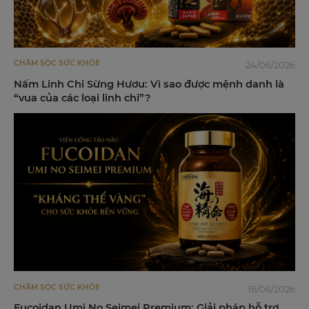
CHĂM SÓC SỨC KHỎE
24/06/2026
Nấm Linh Chi Sừng Hươu: Vì sao được mệnh danh là
“vua của các loại linh chi”?
CHĂM SÓC SỨC KHỎE
16/06/2026
Fucoidan Umi No Seimei Premium: Giải pháp hỗ trợ