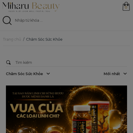
0
CHĂM SÓC SỨC KHỎE
Năng Lượng Tế Bào Suy Giảm Sau
Tuổi 30? Giải Pháp Bổ Sung NMN Từ
Trang chủ
Nhật Bản
Trang chủ
Chăm Sóc Sức Khỏe
08/07/2026
Sản phẩm
Ưu đãi
Chăm Sóc Sức Khỏe
Mới nhất
Magazine
Feed
0799 33 86 88