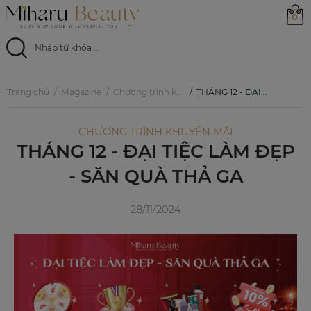
0
Trang chủ
Trang chủ
Magazine
Chương trình khuyến mãi
THÁNG 12 - ĐẠI TIỆC LÀM ĐẸP - SĂN QUÀ THẢ GA
Sản phẩm
CHƯƠNG TRÌNH KHUYẾN MÃI
THÁNG 12 - ĐẠI TIỆC LÀM ĐẸP
Ưu đãi
- SĂN QUÀ THẢ GA
Magazine
28/11/2024
Feed
0799 33 86 88