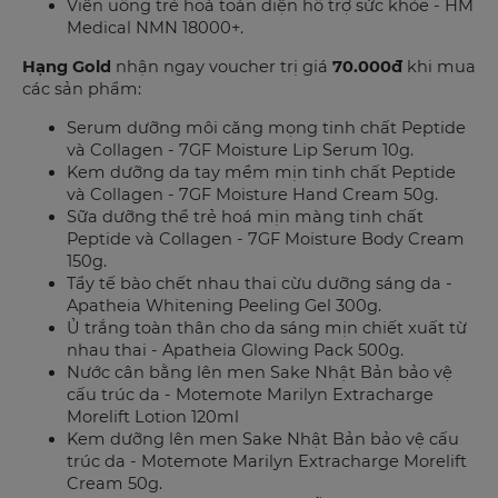
Viên uống trẻ hoá toàn diện hỗ trợ sức khỏe - HM
Medical NMN 18000+.
Hạng Gold
nhận ngay voucher trị giá
70.000đ
khi mua
các sản phẩm:
Serum dưỡng môi căng mọng tinh chất Peptide
và Collagen - 7GF Moisture Lip Serum 10g.
Kem dưỡng da tay mềm mịn tinh chất Peptide
và Collagen - 7GF Moisture Hand Cream 50g.
Sữa dưỡng thể trẻ hoá mịn màng tinh chất
Peptide và Collagen - 7GF Moisture Body Cream
150g.
Tẩy tế bào chết nhau thai cừu dưỡng sáng da -
Apatheia Whitening Peeling Gel 300g.
Ủ trắng toàn thân cho da sáng mịn chiết xuất từ
nhau thai - Apatheia Glowing Pack 500g.
Nước cân bằng lên men Sake Nhật Bản bảo vệ
cấu trúc da - Motemote Marilyn Extracharge
Morelift Lotion 120ml
Kem dưỡng lên men Sake Nhật Bản bảo vệ cấu
trúc da - Motemote Marilyn Extracharge Morelift
Cream 50g.