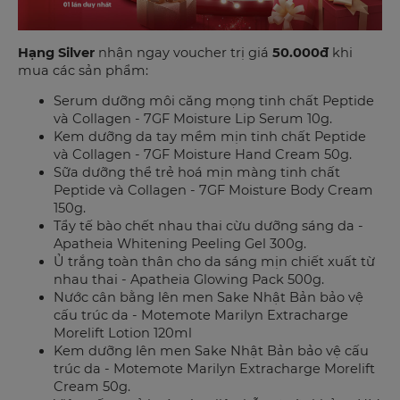
Hạng Silver
nhận ngay voucher trị giá
50.000đ
khi
mua các sản phẩm:
Serum dưỡng môi căng mọng tinh chất Peptide
và Collagen - 7GF Moisture Lip Serum 10g.
Kem dưỡng da tay mềm mịn tinh chất Peptide
và Collagen - 7GF Moisture Hand Cream 50g.
Sữa dưỡng thể trẻ hoá mịn màng tinh chất
Peptide và Collagen - 7GF Moisture Body Cream
150g.
Tẩy tế bào chết nhau thai cừu dưỡng sáng da -
Apatheia Whitening Peeling Gel 300g.
Ủ trắng toàn thân cho da sáng mịn chiết xuất từ
nhau thai - Apatheia Glowing Pack 500g.
Nước cân bằng lên men Sake Nhật Bản bảo vệ
cấu trúc da - Motemote Marilyn Extracharge
Morelift Lotion 120ml
Kem dưỡng lên men Sake Nhật Bản bảo vệ cấu
trúc da - Motemote Marilyn Extracharge Morelift
Cream 50g.