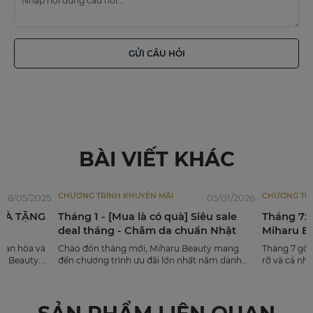
GỬI CÂU HỎI
BÀI VIẾT KHÁC
CHƯƠNG TRÌNH KHUYẾN MÃI
CHƯƠNG TRÌ
28/05/2025
05/01/2026
QUÀ TẶNG
Tháng 1 - [Mua là có quà] Siêu sale
Tháng 7: 
deal tháng - Chăm da chuẩn Nhật
Miharu B
han hòa và
Chào đón tháng mới, Miharu Beauty mang
Tháng 7 gõ 
u Beauty.
đến chương trình ưu đãi lớn nhất năm dành
rỡ và cả nh
 bạn đã chọn
riêng cho các tín đồ yêu thích vẻ đẹp tinh tế từ
nhưng, làn 
 gửi đến
J-Beauty. Với thông điệp "MUA LÀ CÓ QUÀ",
mùa hè mà k
đây là cơ hội vàng để bạn sở...
hóa? Để đồn