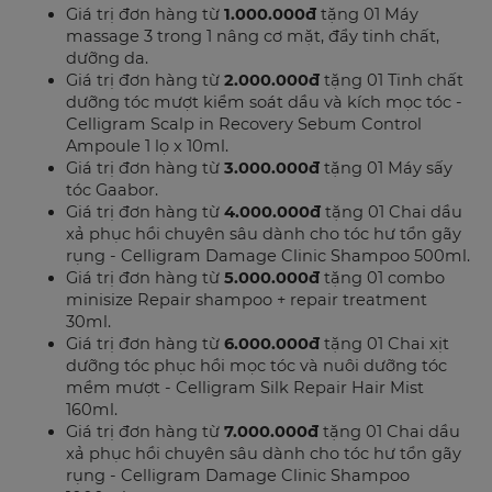
Giá trị đơn hàng từ
1.000.000đ
tặng 01 Máy
massage 3 trong 1 nâng cơ mặt, đẩy tinh chất,
dưỡng da.
Giá trị đơn hàng từ
2.000.000đ
tặng 01 Tinh chất
dưỡng tóc mượt kiểm soát dầu và kích mọc tóc -
Celligram Scalp in Recovery Sebum Control
Ampoule 1 lọ x 10ml.
Giá trị đơn hàng từ
3.000.000đ
tặng 01 Máy sấy
tóc Gaabor.
Giá trị đơn hàng từ
4.000.000đ
tặng 01 Chai dầu
xả phục hồi chuyên sâu dành cho tóc hư tổn gãy
rụng - Celligram Damage Clinic Shampoo 500ml.
Giá trị đơn hàng từ
5.000.000đ
tặng 01 combo
minisize Repair shampoo + repair treatment
30ml.
Giá trị đơn hàng từ
6.000.000đ
tặng 01 Chai xịt
dưỡng tóc phục hồi mọc tóc và nuôi dưỡng tóc
mềm mượt - Celligram Silk Repair Hair Mist
160ml.
Giá trị đơn hàng từ
7.000.000đ
tặng 01 Chai dầu
xả phục hồi chuyên sâu dành cho tóc hư tổn gãy
rụng - Celligram Damage Clinic Shampoo