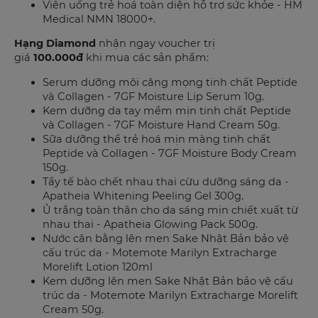
Viên uống trẻ hoá toàn diện hỗ trợ sức khỏe - HM
Medical NMN 18000+.
Hạng Diamond
nhận ngay voucher trị
giá
100.000đ
khi mua các sản phẩm:
Serum dưỡng môi căng mọng tinh chất Peptide
và Collagen - 7GF Moisture Lip Serum 10g.
Kem dưỡng da tay mềm mịn tinh chất Peptide
và Collagen - 7GF Moisture Hand Cream 50g.
Sữa dưỡng thể trẻ hoá mịn màng tinh chất
Peptide và Collagen - 7GF Moisture Body Cream
150g.
Tẩy tế bào chết nhau thai cừu dưỡng sáng da -
Apatheia Whitening Peeling Gel 300g.
Ủ trắng toàn thân cho da sáng mịn chiết xuất từ
nhau thai - Apatheia Glowing Pack 500g.
Nước cân bằng lên men Sake Nhật Bản bảo vệ
cấu trúc da - Motemote Marilyn Extracharge
Morelift Lotion 120ml
Kem dưỡng lên men Sake Nhật Bản bảo vệ cấu
trúc da - Motemote Marilyn Extracharge Morelift
Cream 50g.