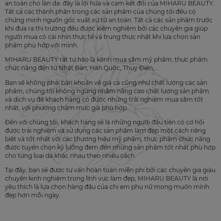
an toàn cho làn da: đây là lời hứa và cam kết đối của MIHARU BEAUTY.
Tất cả các thành phần trong các sản phẩm của chúng tôi đều có
chứng minh nguồn gốc xuất xứ từ an toàn. Tất cả các sản phẩm trước
khi đưa ra thị trường đều được kiểm nghiệm bởi các chuyên gia giúp
người mua có cái nhìn thực tế và trung thực nhất khi lựa chọn sản
phẩm phù hợp với mình.
MIHARU BEAUTY rất tự hào là kênh mua sắm mỹ phẩm, thực phẩm
chức năng đến từ Nhật Bản, Hàn Quốc, Thuỵ Điển,...
Bạn sẽ không phải băn khoăn về giá cả cũng như chất lượng các sản
phẩm, chúng tôi không ngừng nhằm nâng cao chất lượng sản phẩm
và dịch vụ để khách hàng có được những trải nghiệm mua sắm tốt
nhất, với phương châm mức giá phù hợp.
Đến với chúng tôi, khách hàng sẽ là những người đầu tiên có cơ hội
được trải nghiệm và sử dụng các sản phẩm làm đẹp một cách riêng
biệt và tốt nhất với các thương hiệu mỹ phẩm, thực phẩm chức năng
được tuyển chọn kỹ lưỡng đem đến những sản phẩm tốt nhất phù hợp
cho từng loại da khác nhau theo nhiều cách.
Tại đây, bạn sẽ được tư vấn hoàn toàn miễn phí bởi các chuyên gia giàu
chuyên kinh nghiệm trong lĩnh vực làm đẹp, MIHARU BEAUTY là nơi
yêu thích là lựa chọn hàng đầu của chị em phụ nữ mong muốn mình
đẹp hơn mỗi ngày.