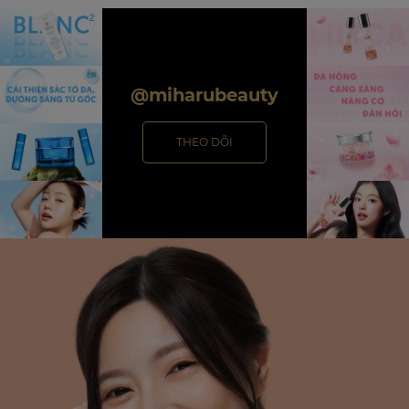
@miharubeauty
THEO DÕI