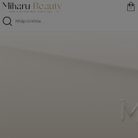
0
Trang chủ
Sản phẩm
Ưu đãi
Magazine
Feed
0799 33 86 88