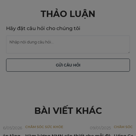
THẢO LUẬN
Hãy đặt câu hỏi cho chúng tôi
GỬI CÂU HỎI
BÀI VIẾT KHÁC
CHĂM SÓC SỨC KHỎE
CHĂM SÓC SỨC KHỎE
09/01/2025
Hàm lượng NMN cần thiết cho mỗi độ
Uống Collagen thườ