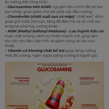
ấn tượng bởi công thức:
- Glucosamine tinh khiết:
nguyên liệu chính để tái tạo
sụn khớp, giúp giảm ma sát giữa các đầu xương.
- Chondroitin (chiết xuất sụn cá mập):
“chất keo” dính
giúp giữ nước cho sụn, tăng độ đàn hồi và ức chế các
enzyme phá hủy xương khớp.
- MSM (Methyl Sulfonyl Methane) - Lưu huỳnh hữu cơ:
hoạt chất kháng viêm tự nhiên mạnh mẽ, giúp làm
dịu các cơn đau cấp tính và giảm sưng tại các sụn
khớp.
- Vitamin và khoáng chất bổ trợ:
giúp tăng cường
mật độ xương, ngăn ngừa loãng xương ở người già.