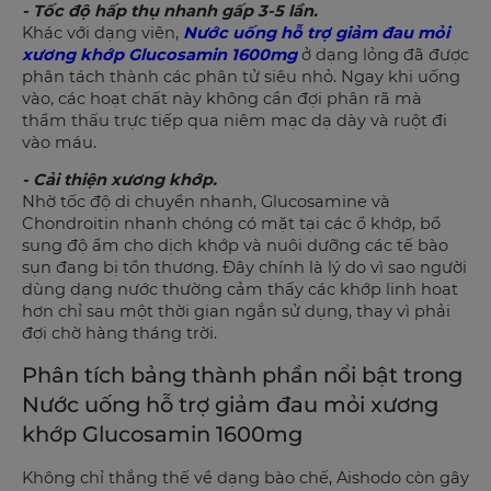
- Tốc độ hấp thụ nhanh gấp 3-5 lần.
Khác với dạng viên,
Nước uống hỗ trợ giảm đau mỏi
xương khớp Glucosamin 1600mg
ở dạng lỏng đã được
phân tách thành các phân tử siêu nhỏ. Ngay khi uống
vào, các hoạt chất này không cần đợi phân rã mà
thẩm thấu trực tiếp qua niêm mạc dạ dày và ruột đi
vào máu.
- Cải thiện xương khớp.
Nhờ tốc độ di chuyển nhanh, Glucosamine và
Chondroitin nhanh chóng có mặt tại các ổ khớp, bổ
sung độ ẩm cho dịch khớp và nuôi dưỡng các tế bào
sụn đang bị tổn thương. Đây chính là lý do vì sao người
dùng dạng nước thường cảm thấy các khớp linh hoạt
hơn chỉ sau một thời gian ngắn sử dụng, thay vì phải
đợi chờ hàng tháng trời.
Phân tích bảng thành phần nổi bật trong
Nước uống hỗ trợ giảm đau mỏi xương
khớp Glucosamin 1600mg
Không chỉ thắng thế về dạng bào chế, Aishodo còn gây