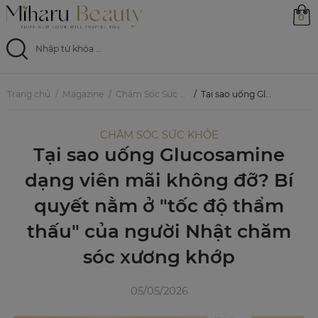
0
Trang chủ
Trang chủ
Magazine
Chăm Sóc Sức Khỏe
Tại sao uống Glucosamine dạng viên mãi không đỡ? Bí quyết nằm ở "tốc độ thẩm thấu" của người Nhật chăm sóc xương khớp
Sản phẩm
CHĂM SÓC SỨC KHỎE
Tại sao uống Glucosamine
Ưu đãi
dạng viên mãi không đỡ? Bí
Magazine
quyết nằm ở "tốc độ thẩm
thấu" của người Nhật chăm
Feed
sóc xương khớp
0799 33 86 88
05/05/2026