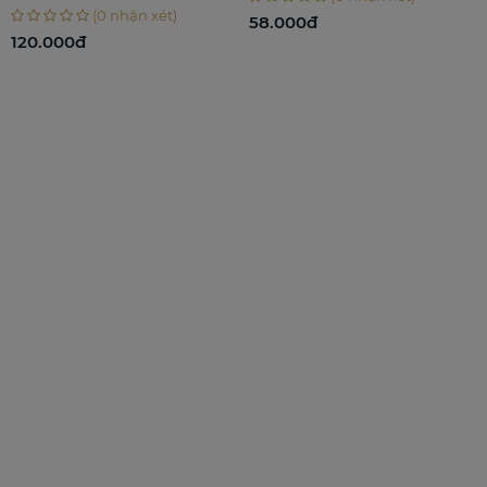
Nhẹ
(0 nhận xét)
58.000đ
0.000đ
860