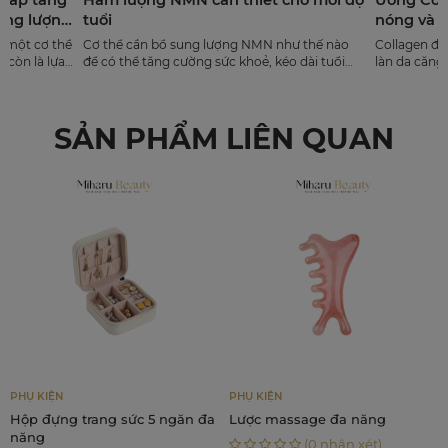
tuổi
nóng và nổi mụn kh
nguyên nhân và cá
Cơ thể cần bổ sung lượng NMN như thế nào
Collagen được ví như “th
cách
để có thể tăng cường sức khoẻ, kéo dài tuổi
làn da căng bóng và tuổi
thọ và chăm sóc sắc đẹp?
nhiều chị em sau một thờ
phải tình trạng da nổi mụ
có cảm giác nóng trong 
SẢN PHẨM LIÊN QUAN
việc uống Collagen thườ
và nổi mụn không? Hãy 
đi tìm câu trả lời chính 
khoa học trong bài viết 
-39
 KIỆN
PHỤ KIỆN
CHĂM 
 đựng trang sức 5 ngăn đa
Lược massage đa năng
Comb
ng
Chạm
(0 nhận xét)