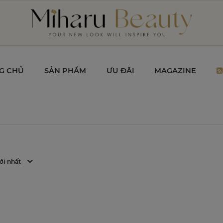
G CHỦ
SẢN PHẨM
ƯU ĐÃI
MAGAZINE
ạng Viên Mãi
 "tốc Độ Thẩm
 Sóc Xương
ới nhất