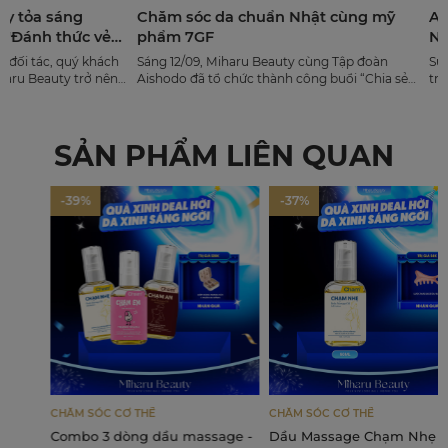
sáng
Chăm sóc da chuẩn Nhật cùng mỹ
Aishodo 
 thức vẻ
phẩm 7GF
Nhật Bản 
, quý khách
Sáng 12/09, Miharu Beauty cùng Tập đoàn
Sứ mệnh của
ty trở nên
Aishodo đã tổ chức thành công buổi “Chia sẻ
trên toàn 
uty đã tổ
cách chăm sóc da” dành cho phái đẹp.
toàn, tốt nh
rkshop
tính đổi mớ
câu chuyện 
SẢN PHẨM LIÊN QUAN
-39%
-37%
CHĂM SÓC CƠ THỂ
CHĂM SÓC CƠ THỂ
Combo 3 dòng dầu massage -
Dầu Massage Chạm Nhẹ - Hỗ