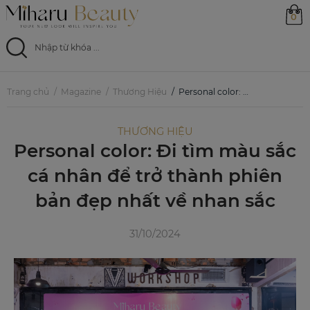
0
Trang chủ
Trang chủ
Magazine
Thương Hiệu
Personal color: Đi tìm màu sắc cá nhân để trở thành phiên bản đẹp nhất về nhan sắc
Sản phẩm
THƯƠNG HIỆU
Personal color: Đi tìm màu sắc
Ưu đãi
cá nhân để trở thành phiên
Magazine
bản đẹp nhất về nhan sắc
Feed
31/10/2024
0799 33 86 88