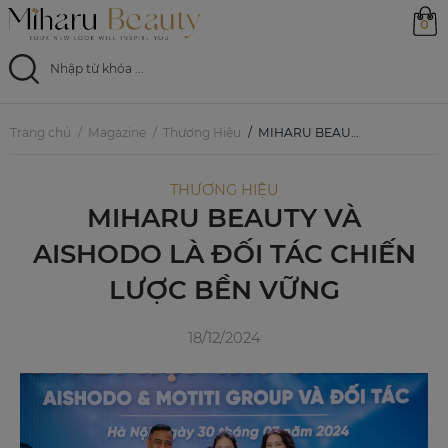
0
Trang chủ
Trang chủ
Magazine
Thương Hiệu
MIHARU BEAUTY VÀ AISHODO LÀ ĐỐI TÁC CHIẾN LƯỢC BỀN VỮNG
Sản phẩm
THƯƠNG HIỆU
MIHARU BEAUTY VÀ
Ưu đãi
AISHODO LÀ ĐỐI TÁC CHIẾN
Magazine
LƯỢC BỀN VỮNG
Feed
18/12/2024
0799 33 86 88