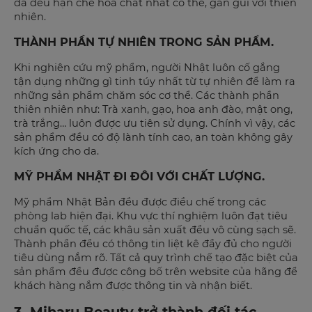
da đều hạn chế hóa chất nhất có thể, gần gũi với thiên
nhiên.
THÀNH PHẦN TỰ NHIÊN TRONG SẢN PHẨM.
Khi nghiên cứu mỹ phẩm, người Nhật luôn cố gắng
tận dụng những gì tinh túy nhất từ tự nhiên để làm ra
những sản phẩm chăm sóc cơ thể. Các thành phần
thiên nhiên như: Trà xanh, gạo, hoa anh đào, mật ong,
trà trắng… luôn được ưu tiên sử dụng. Chính vì vậy, các
sản phẩm đều có độ lành tính cao, an toàn không gây
kích ứng cho da.
MỸ PHẨM NHẬT ĐI ĐÔI VỚI CHẤT LƯỢNG.
Mỹ phẩm Nhật Bản đều được điều chế trong các
phòng lab hiện đại. Khu vực thí nghiệm luôn đạt tiêu
chuẩn quốc tế, các khâu sản xuất đều vô cùng sạch sẽ.
Thành phần đều có thông tin liệt kê đầy đủ cho người
tiêu dùng nắm rõ. Tất cả quy trình chế tạo đặc biệt của
sản phẩm đều được công bố trên website của hãng để
khách hàng nắm được thông tin và nhận biết.
3. Miharu Beauty trở thành đối tác