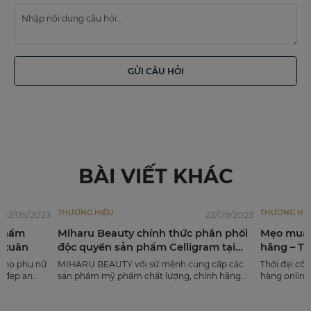
GỬI CÂU HỎI
BÀI VIẾT KHÁC
THƯƠNG HIỆU
THƯƠNG HIỆU
23
22/09/2023
Miharu Beauty chính thức phân phối
Mẹo mua mỹ phẩm
độc quyền sản phẩm Celligram tại
hãng – Tránh hàn
Việt Nam
ữ
MIHARU BEAUTY với sứ mệnh cung cấp các
Thời đại công nghệ 4.0
sản phẩm mỹ phẩm chất lượng, chính hãng
hàng online trở nên p
đến tay người tiêu dùng Việt. Chúng tôi trở
Không cần tốn thời gia
thành nơi mua sắm, là đẹp đáng tin cậy nhất
hay trung tâm thương 