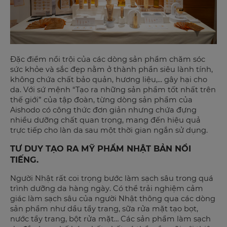
Đặc điểm nổi trội của các dòng sản phẩm chăm sóc
sức khỏe và sắc đẹp nằm ở thành phần siêu lành tính,
không chứa chất bảo quản, hương liệu,... gây hại cho
da. Với sứ mệnh “Tạo ra những sản phẩm tốt nhất trên
thế giới” của tập đoàn, từng dòng sản phẩm của
Aishodo có công thức đơn giản nhưng chứa đựng
nhiều dưỡng chất quan trọng, mang đến hiệu quả
trực tiếp cho làn da sau một thời gian ngắn sử dụng.
TƯ DUY TẠO RA MỸ PHẨM NHẬT BẢN NỔI
TIẾNG.
Người Nhật rất coi trọng bước làm sạch sâu trong quá
trình dưỡng da hàng ngày. Có thể trải nghiệm cảm
giác làm sạch sâu của người Nhật thông qua các dòng
sản phẩm như dầu tẩy trang, sữa rửa mặt tạo bọt,
nước tẩy trang, bột rửa mặt… Các sản phẩm làm sạch