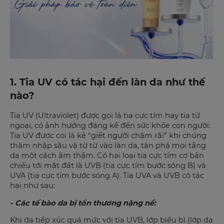
1. Tia UV có tác hại đến làn da như thế
nào?
Tia UV (Ultraviolet) được gọi là tia cực tím hay tia tử
ngoại, có ảnh hưởng đáng kể đến sức khỏe con người.
Tia UV được coi là kẻ “giết người chậm rãi” khi chúng
thâm nhập sâu và từ từ vào làn da, tàn phá mọi tầng
da một cách âm thầm. Có hai loại tia cực tím cơ bản
chiếu tới mặt đất là UVB (tia cực tím bước sóng B) và
UVA (tia cực tím bước sóng A). Tia UVA và UVB có tác
hại như sau:
- Các tế bào da bị tổn thương nặng nề:
Khi da tiếp xúc quá mức với tia UVB, lớp biểu bì (lớp da