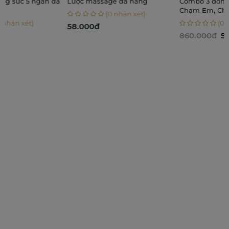
Lược massage đa năng
Combo 3 dòng dầu massage -
Chạm Em, Chạm An, Chạm
(0 nhận xét)
Nhẹ
(0 nhận xét)
58.000đ
860.000đ
524.000₫