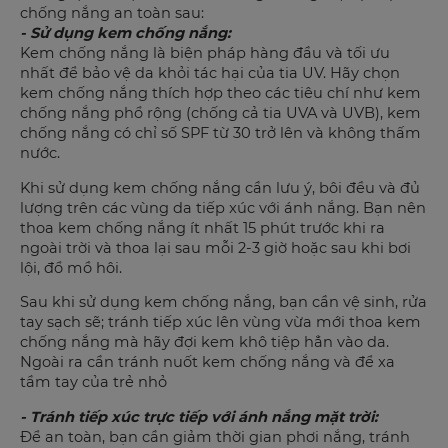
chống nắng an toàn sau:
- Sử dụng kem chống nắng:
Kem chống nắng là biện pháp hàng đầu và tối ưu
nhất để bảo vệ da khỏi tác hại của tia UV. Hãy chọn
kem chống nắng thích hợp theo các tiêu chí như kem
chống nắng phổ rộng (chống cả tia UVA và UVB), kem
chống nắng có chỉ số SPF từ 30 trở lên và không thấm
nước.
Khi sử dụng kem chống nắng cần lưu ý, bôi đều và đủ
lượng trên các vùng da tiếp xúc với ánh nắng. Bạn nên
thoa kem chống nắng ít nhất 15 phút trước khi ra
ngoài trời và thoa lại sau mỗi 2-3 giờ hoặc sau khi bơi
lội, đổ mồ hôi.
Sau khi sử dụng kem chống nắng, bạn cần vệ sinh, rửa
tay sạch sẽ; tránh tiếp xúc lên vùng vừa mới thoa kem
chống nắng mà hãy đợi kem khô tiệp hẳn vào da.
Ngoài ra cần tránh nuốt kem chống nắng và để xa
tầm tay của trẻ nhỏ
- Tránh tiếp xúc trực tiếp với ánh nắng mặt trời:
Để an toàn, bạn cần giảm thời gian phơi nắng, tránh