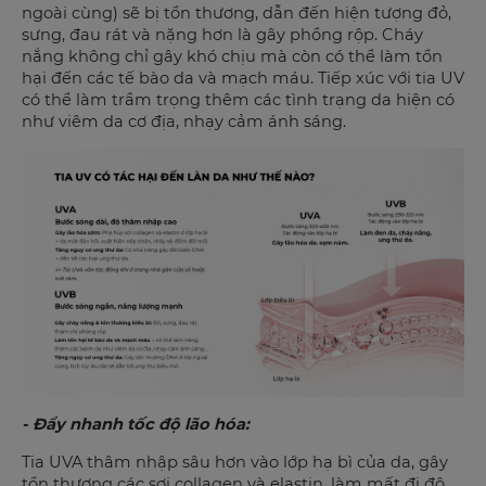
ngoài cùng) sẽ bị tổn thương, dẫn đến hiện tượng đỏ,
sưng, đau rát và nặng hơn là gây phồng rộp. Cháy
nắng không chỉ gây khó chịu mà còn có thể làm tổn
hại đến các tế bào da và mạch máu. Tiếp xúc với tia UV
có thể làm trầm trọng thêm các tình trạng da hiện có
như viêm da cơ địa, nhạy cảm ánh sáng.
- Đẩy nhanh tốc độ lão hóa:
Tia UVA thâm nhập sâu hơn vào lớp hạ bì của da, gây
tổn thương các sợi collagen và elastin, làm mất đi độ