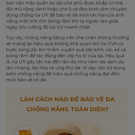
bạn cần mặc quần áo dài che phủ được khắp cơ thể,
đội mũ rộng vành hoặc che ô và đeo kính râm chuyên
dụng chống tia UV để bảo vệ da khỏi tác hại của ánh
nắng mặt trời; tìm bóng râm khi ra ngoài vào giữa
ngày, khi cường độ tia UV mạnh nhất.
Tuy vậy, chống nắng bằng việc che chắn thông thường
sẽ mang lại hiệu quả không khả quan khi tia UVA có
bước sóng dài âm thầm xuyên qua lớp kính, vải, kể cả
bóng râm để tác động đến lớp hạ bì của da. Hậu quả
là, tia UV gây tác hại đến làn da như nám da, sạm da,
tàn nhang, lão hóa và ung thư da. Vì vậy, cần sử dụng
kem chống nắng để hiệu quả chống nắng đạt đến
mức bảo vệ tối đa.