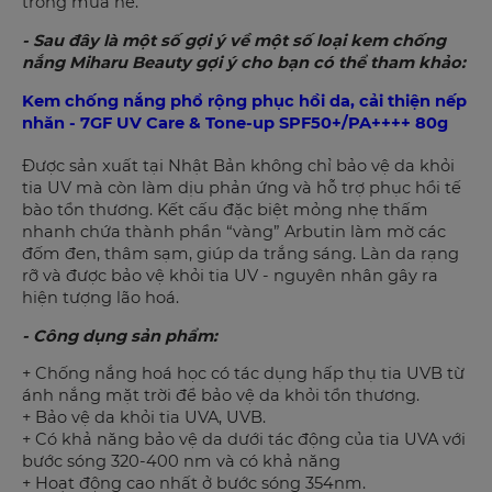
trong mùa hè.
- Sau đây là một số gợi ý về một số loại kem chống
nắng Miharu Beauty gợi ý cho bạn có thể tham khảo:
Kem chống nắng phổ rộng phục hồi da, cải thiện nếp
nhăn - 7GF UV Care & Tone-up SPF50+/PA++++ 80g
Được sản xuất tại Nhật Bản không chỉ bảo vệ da khỏi
tia UV mà còn làm dịu phản ứng và hỗ trợ phục hồi tế
bào tổn thương. Kết cấu đặc biệt mỏng nhẹ thấm
nhanh chứa thành phần “vàng” Arbutin làm mờ các
đốm đen, thâm sạm, giúp da trắng sáng. Làn da rạng
rỡ và được bảo vệ khỏi tia UV - nguyên nhân gây ra
hiện tượng lão hoá.
- Công dụng sản phẩm:
+ Chống nắng hoá học có tác dụng hấp thụ tia UVB từ
ánh nắng mặt trời để bảo vệ da khỏi tổn thương.
+ Bảo vệ da khỏi tia UVA, UVB.
+ Có khả năng bảo vệ da dưới tác động của tia UVA với
bước sóng 320-400 nm và có khả năng
+ Hoạt động cao nhất ở bước sóng 354nm.