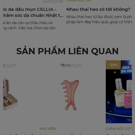
CHĂM SÓC DA
CHĂM SÓC 
14/03/2026
17/02/2025
LLIA -
Nhau thai heo có tốt không?
Cách khắ
n Nhật từ
trắng mị
Nhau thai heo từ lâu được xem là phương
pháp làm đẹp hiệu quả, giúp cơ thể khỏe
hiểu và
Nám da tay, 
mạnh và làn da tươi trẻ. Vậy nhau thai heo là
 sai sản
không hiếm 
gì, công dụng ra sao, sử dụng nhau thai heo
 phức tạp có
hiện nám ở 
như thế nào để mang lại hiệu tốt nhất?
g và dễ phát
cải thiện ch
SẢN PHẨM LIÊN QUAN
 da dầu
ẩn Nhật, tối
vững. Đây là
chuyên môn
-39%
hiên cứu mỹ
.
PHỤ KIỆN
CHĂM SÓC CƠ THỂ