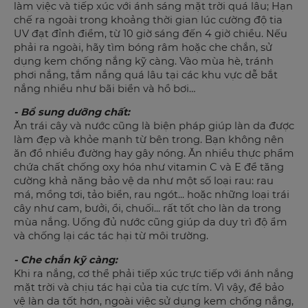
làm việc và tiếp xúc với ánh sáng mặt trời quá lâu; Hạn
chế ra ngoài trong khoảng thời gian lúc cường độ tia
UV đạt đỉnh điểm, từ 10 giờ sáng đến 4 giờ chiều. Nếu
phải ra ngoài, hãy tìm bóng râm hoặc che chắn, sử
dụng kem chống nắng kỹ càng. Vào mùa hè, tránh
phơi nắng, tắm nắng quá lâu tại các khu vực dễ bắt
nắng nhiều như bãi biển và hồ bơi…
- Bổ sung dưỡng chất:
Ăn trái cây và nước cũng là biện pháp giúp làn da được
làm đẹp và khỏe mạnh từ bên trong. Bạn không nên
ăn đồ nhiều đường hay gây nóng. Ăn nhiều thực phẩm
chứa chất chống oxy hóa như vitamin C và E để tăng
cường khả năng bảo vệ da như một số loại rau: rau
má, mồng tơi, tảo biển, rau ngót... hoặc những loại trái
cây như cam, bưởi, ổi, chuối... rất tốt cho làn da trong
mùa nắng. Uống đủ nước cũng giúp da duy trì độ ẩm
và chống lại các tác hại từ môi trường.
- Che chắn kỹ càng:
Khi ra nắng, cơ thể phải tiếp xúc trực tiếp với ánh nắng
mặt trời và chịu tác hại của tia cực tím. Vì vậy, để bảo
vệ làn da tốt hơn, ngoài việc sử dụng kem chống nắng,