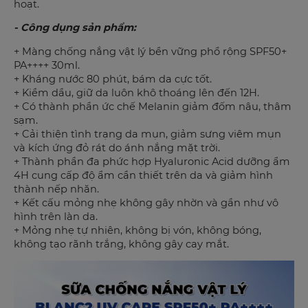
hoạt.
- Công dụng sản phẩm:
+ Màng chống nắng vật lý bền vững phổ rộng SPF50+
PA++++ 30ml.
+ Kháng nước 80 phút, bám da cực tốt.
+ Kiềm dầu, giữ da luôn khô thoáng lên đến 12H.
+ Có thành phần ức chế Melanin giảm đốm nâu, thâm
sạm.
+ Cải thiện tình trạng da mụn, giảm sưng viêm mụn
và kích ứng đỏ rát do ánh nắng mặt trời.
+ Thành phần đa phức hợp Hyaluronic Acid dưỡng ẩm
4H cung cấp độ ẩm cần thiết trên da và giảm hình
thành nếp nhăn.
+ Kết cấu mỏng nhẹ không gây nhờn và gần như vô
hình trên làn da.
+ Mỏng nhẹ tự nhiên, không bị vón, không bóng,
không tạo rãnh trắng, không gây cay mắt.