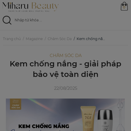
0
Trang chủ
Trang chủ
Magazine
Chăm Sóc Da
Kem chống nắng - giải pháp bảo vệ toàn diện
Sản phẩm
CHĂM SÓC DA
Kem chống nắng - giải pháp
Ưu đãi
bảo vệ toàn diện
Magazine
22/08/2025
Feed
0799 33 86 88