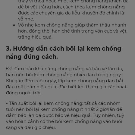
thay vì thoa hoặc miết kem chống nắng khiến da
dễ bị vệt trắng hơn, cách thoa kem chống nắng
được các chuyên gia da liễu khuyên đó chính là
vỗ nhẹ.
Vỗ nhẹ kem chống nắng giúp thẩm thấu nhanh
hơn, đồng thời hạn chế tình trạng vón cục và vệt
trắng hiệu quả.
3. Hướng dẫn cách bôi lại kem chống
nắng đúng cách.
Để đảm bảo khả năng chống nắng và bảo vệ làn da,
bạn nên bôi kem chống nắng nhiều lần trong ngày.
Khi gần đến cuối ngày, lớp kem chống nắng dần bắt
đầu mất dần hiệu quả, đặc biệt khi tham gia các hoạt
động ngoài trời.
- Tần suất bôi lại kem chống nắng: tất cả các nhóm
tuổi nên bôi lại kem chống nắng ít nhất 2 giờ/lần để
đảm bảo làn da được bảo vệ hiệu quả. Tuy nhiên, tuỳ
vào hoàn cảnh có thể bôi kem chống nắng vào buổi
sáng và đầu giờ chiều.