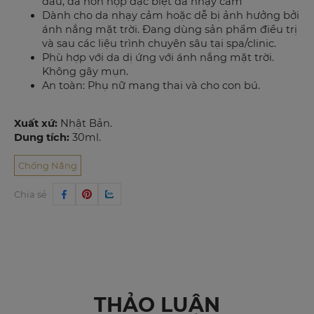
dầu, da hỗn hợp đặc biệt da nhạy cảm
Dành cho da nhạy cảm hoặc dễ bị ảnh hưởng bởi
ánh nắng mặt trời. Đang dùng sản phẩm điều trị
và sau các liệu trình chuyên sâu tại spa/clinic.
Phù hợp với da dị ứng với ánh nắng mặt trời.
Không gây mụn.
An toàn: Phụ nữ mang thai và cho con bú.
Xuất xứ:
Nhật Bản.
Dung tích:
30ml.
Chống Nắng
Chia sẻ
THẢO LUẬN