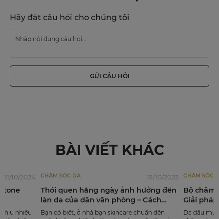
Hãy đặt câu hỏi cho chúng tôi
GỬI CÂU HỎI
BÀI VIẾT KHÁC
CHĂM SÓC DA
CHĂM SÓC 
31/10/2023
14/03/2026
hưởng đến
Bộ chăm sóc da dầu mụn CELLIA -
Giải pháp
 Cách
Giải pháp chăm sóc da chuẩn Nhật từ
noãn thực
Miharu Beauty
huẩn đến
Da dầu mụn là làn da cần sự thấu hiểu và
“Tế bào gốc