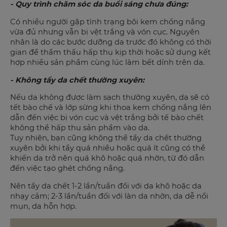
- Quy trình chăm sóc da buổi sáng chưa đúng:
Có nhiều người gặp tình trạng bôi kem chống nắng
vừa đủ nhưng vẫn bị vệt trắng và vón cục. Nguyên
nhân là do các bước dưỡng da trước đó không có thời
gian để thẩm thấu hấp thụ kịp thời hoặc sử dụng kết
hợp nhiều sản phẩm cùng lúc làm bết dính trên da.
- Không tẩy da chết thường xuyên:
Nếu da không được làm sạch thường xuyên, da sẽ có
tết bào chế và lớp sừng khi thoa kem chống nắng lên
dẫn đến việc bị vón cục và vệt trắng bởi tế bào chết
không thể hấp thu sản phẩm vào da.
Tuy nhiên, bạn cũng không thể tẩy da chết thường
xuyên bởi khi tẩy quá nhiều hoặc quá ít cũng có thể
khiến da trở nên quá khô hoặc quá nhờn, từ đó dẫn
đến việc tạo ghét chống nắng.
Nên tẩy da chết 1-2 lần/tuần đối với da khô hoặc da
nhạy cảm; 2-3 lần/tuần đối với làn da nhờn, da dễ nổi
mụn, da hỗn hợp.