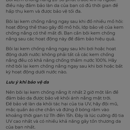
điều này đảm bảo làn da của bạn có đủ thời gian để
hấp thụ kem và được bảo vệ tối đa.
Bôi lại kem chống nắng ngay sau khi đổ nhiều mồ hôi:
hoạt động thể thao gây đổ mồ hôi, lớp bảo vệ của kem
chống nắng có thể mất đi. Bạn cần bôi kem chống
nắng sau các hoạt động này để đảm bảo hiệu quả.
Bôi lại kem chống nắng ngay sau khi bơi hoặc hoạt
động dưới nước: không phải tất cả các kem chống
nắng đều có khả năng chống thấm nước 100%. Hãy
nhớ bôi lại kem chống nắng ngay sau khi bơi hoặc bất
kỳ hoạt động dưới nước nào.
Lưu ý khi bảo vệ da
Nên bôi lại kem chống nắng ít nhất 2 giờ một lần để
đảm bảo da được bảo vệ khỏi ánh nắng mặt trời.
Để bảo vệ làn da khỏi tác hại của tia UV, hãy đội mũ,
mặc quần áo che chắn và đứng ở bóng râm vào
khoảng thời gian từ 11h đến 15h. Đây là lúc cường độ tia
UV cao nhất và có nhiều khả năng gây tổn thương da
của bạn nhất.