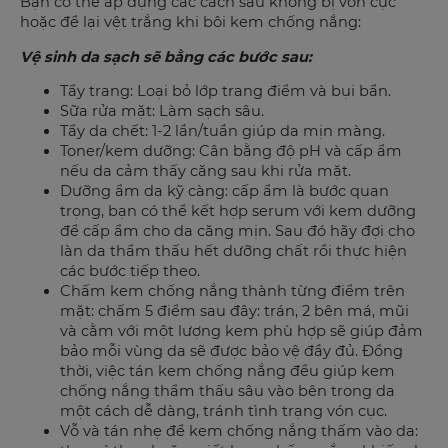
Bạn có thể áp dụng các cách sau không bị vón cục
hoặc để lại vệt trắng khi bôi kem chống nắng:
Vệ sinh da sạch sẽ bằng các bước sau:
Tẩy trang: Loại bỏ lớp trang điểm và bụi bẩn.
Sữa rửa mặt: Làm sạch sâu.
Tẩy da chết: 1-2 lần/tuần giúp da mịn màng.
Toner/kem dưỡng: Cân bằng độ pH và cấp ẩm
nếu da cảm thấy căng sau khi rửa mặt.
Dưỡng ẩm da kỹ càng: cấp ẩm là bước quan
trọng, bạn có thể kết hợp serum với kem dưỡng
để cấp ẩm cho da căng mịn. Sau đó hãy đợi cho
làn da thẩm thấu hết dưỡng chất rồi thực hiện
các bước tiếp theo.
Chấm kem chống nắng thành từng điểm trên
mặt: chấm 5 điểm sau đây: trán, 2 bên má, mũi
và cằm với một lượng kem phù hợp sẽ giúp đảm
bảo mỗi vùng da sẽ được bảo vệ đầy đủ. Đồng
thời, việc tán kem chống nắng đều giúp kem
chống nắng thẩm thấu sâu vào bên trong da
một cách dễ dàng, tránh tình trạng vón cục.
Vỗ và tán nhẹ để kem chống nắng thấm vào da: