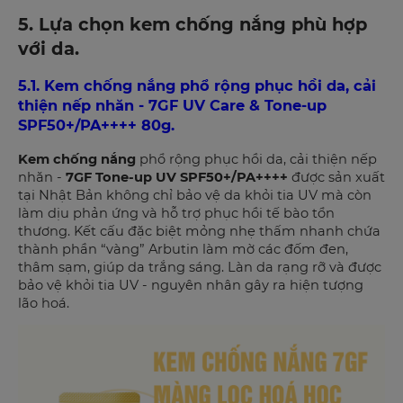
5. Lựa chọn kem chống nắng phù hợp
với da.
5.1. Kem chống nắng phổ rộng phục hồi da, cải
thiện nếp nhăn - 7GF UV Care & Tone-up
SPF50+/PA++++ 80g.
Kem chống nắng
phổ rộng phục hồi da, cải thiện nếp
nhăn -
7GF Tone-up UV SPF50+/PA++++
được sản xuất
tại Nhật Bản không chỉ bảo vệ da khỏi tia UV mà còn
làm dịu phản ứng và hỗ trợ phục hồi tế bào tổn
thương. Kết cấu đặc biệt mỏng nhẹ thấm nhanh chứa
thành phần “vàng” Arbutin làm mờ các đốm đen,
thâm sạm, giúp da trắng sáng. Làn da rạng rỡ và được
bảo vệ khỏi tia UV - nguyên nhân gây ra hiện tượng
lão hoá.