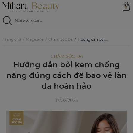
0
Trang chủ
Trang chủ
Magazine
Chăm Sóc Da
Hướng dẫn bôi kem chống nắng đúng cách để bảo vệ làn da hoàn hảo
Sản phẩm
CHĂM SÓC DA
Hướng dẫn bôi kem chống
Ưu đãi
nắng đúng cách để bảo vệ làn
Magazine
da hoàn hảo
Feed
17/02/2025
0799 33 86 88