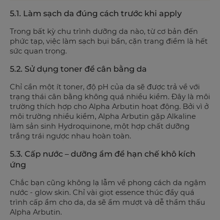
5.1. Làm sạch da đúng cách trước khi apply
Trong bất kỳ chu trình dưỡng da nào, từ cơ bản đến
phức tạp, việc làm sạch bụi bẩn, cặn trang điểm là hết
sức quan trọng.
5.2. Sử dụng toner để cân bằng da
Chỉ cần một ít toner, độ pH của da sẽ được trả về với
trạng thái cân bằng không quá nhiều kiềm. Đây là môi
trường thích hợp cho Alpha Arbutin hoạt động. Bởi vì ở
môi trường nhiều kiềm, Alpha Arbutin gặp Alkaline
làm sản sinh Hydroquinone, một hợp chất dưỡng
trắng trái ngược nhau hoàn toàn.
5.3. Cấp nước – dưỡng ẩm để hạn chế khô kích
ứng
Chắc bạn cũng không lạ lẫm về phong cách da ngậm
nước - glow skin. Chỉ vài giọt essence thúc đẩy quá
trình cấp ẩm cho da, da sẽ ẩm mượt và dễ thẩm thấu
Alpha Arbutin.