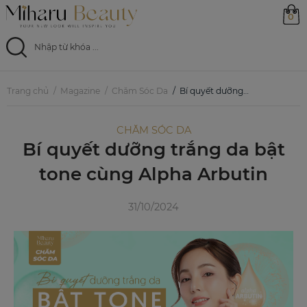
0
Trang chủ
Trang chủ
Magazine
Chăm Sóc Da
Bí quyết dưỡng trắng da bật tone cùng Alpha Arbutin
Sản phẩm
CHĂM SÓC DA
Bí quyết dưỡng trắng da bật
Ưu đãi
tone cùng Alpha Arbutin
Magazine
31/10/2024
Feed
0799 33 86 88