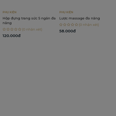
PHỤ KIỆN
CHĂM SÓC CƠ 
rang sức 5 ngăn đa
Lược massage đa năng
Combo 3 dòn
Chạm Em, C
(0 nhận xét)
Nhẹ
(0 nhận xét)
(
58.000đ
860.000đ