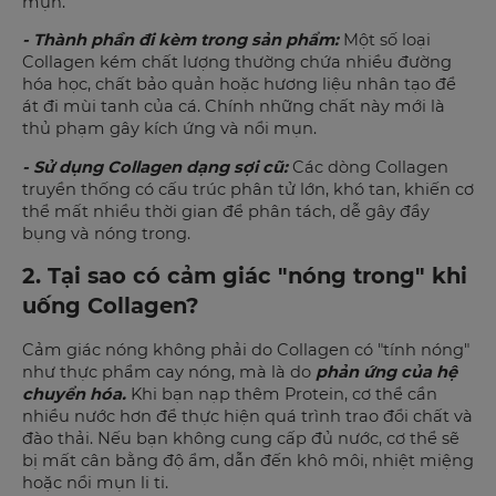
mụn.
- Thành phần đi kèm trong sản phẩm:
Một số loại
Collagen kém chất lượng thường chứa nhiều đường
hóa học, chất bảo quản hoặc hương liệu nhân tạo để
át đi mùi tanh của cá. Chính những chất này mới là
thủ phạm gây kích ứng và nổi mụn.
- Sử dụng Collagen dạng sợi cũ:
Các dòng Collagen
truyền thống có cấu trúc phân tử lớn, khó tan, khiến cơ
thể mất nhiều thời gian để phân tách, dễ gây đầy
bụng và nóng trong.
2. Tại sao có cảm giác "nóng trong" khi
uống Collagen?
Cảm giác nóng không phải do Collagen có "tính nóng"
như thực phẩm cay nóng, mà là do
phản ứng của hệ
chuyển hóa.
Khi bạn nạp thêm Protein, cơ thể cần
nhiều nước hơn để thực hiện quá trình trao đổi chất và
đào thải. Nếu bạn không cung cấp đủ nước, cơ thể sẽ
bị mất cân bằng độ ẩm, dẫn đến khô môi, nhiệt miệng
hoặc nổi mụn li ti.