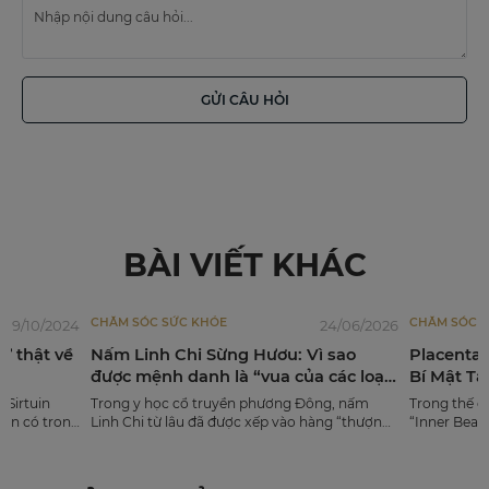
GỬI CÂU HỎI
BÀI VIẾT KHÁC
HỎE
CHĂM SÓC SỨC KHỎE
24/06/2026
16/03/2
Sừng Hươu: Vì sao
Placenta 4000 Premium Nhật Bản 
h là “vua của các loại
Bí Mật Tái Sinh Làn Da, Khác Biệt 
Thành Phần “Vàng”
truyền phương Đông, nấm
Trong thế giới làm đẹp hiện đại, xu hướng
đã được xếp vào hàng “thượng
“Inner Beauty” - chăm sóc sắc đẹp từ sâu b
 cả nhân sâm về khả năng bồi
trong - đang trở thành kim chỉ nam cho ph
 dài tuổi thọ. Tuy nhiên, ít ai
nữ thông thái. Không chỉ dừng lại ở các loại
hế giới Linh Chi cũng có sự
ngoài da, việc bổ sung dưỡng chất qua đư