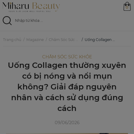
0
Trang chủ
Trang chủ
Magazine
Chăm Sóc Sức Khỏe
Uống Collagen thường xuyên có bị nóng và nổi mụn không? Giải đáp nguyên nhân và cách sử dụng đúng cách
Sản phẩm
CHĂM SÓC SỨC KHỎE
Uống Collagen thường xuyên
Ưu đãi
có bị nóng và nổi mụn
Magazine
không? Giải đáp nguyên
nhân và cách sử dụng đúng
Feed
cách
0799 33 86 88
09/06/2026