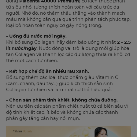
dòng
Placenta 40000 Premium
) có kích thước phân
tử siêu nhỏ, tương thích hoàn toàn với cấu trúc da
người. Nhờ đó, nó thẩm thấu thẳng vào thành mạch
máu mà không cần qua quá trình phân tách phức tạp,
loại bỏ hoàn toàn nguy cơ gây nóng trong.
- Uống đủ nước mỗi ngày.
Khi bổ sung Collagen, hãy đảm bảo uống ít nhất
2 - 2.5
lít nước/ngày
. Nước đóng vai trò là dung môi giúp hòa
tan Collagen và thanh lọc các dư lượng thừa ra khỏi cơ
thể một cách tự nhiên.
- Kết hợp chế độ ăn nhiều rau xanh.
Bổ sung thêm các loại thực phẩm giàu Vitamin C
(cam, chanh, dâu tây...) giúp kích thích sản sinh
Collagen tự nhiên và làm mát cơ thể hiệu quả.
- Chọn sản phẩm tinh khiết, không chứa đường.
Nên ưu tiên các sản phẩm chiết xuất từ cá biển sâu vì
độ tinh khiết cao, ít béo và không chứa các thành
phần gây tăng cân hay nổi mụn.