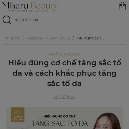
0
Trang chủ
Trang chủ
Magazine
Chăm Sóc Da
Hiểu đúng cơ chế tăng sắc tố da và cách khắc phục tăng sắc tố da
Sản phẩm
CHĂM SÓC DA
Hiểu đúng cơ chế tăng sắc tố
Ưu đãi
da và cách khắc phục tăng
Magazine
sắc tố da
Feed
13/06/2025
0799 33 86 88