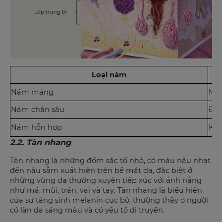
Loại nám
Nám mảng
Mản
Nám chân sâu
Đốm
Nám hỗn hợp
Kết
2.2. Tàn nhang
Tàn nhang là những đốm sắc tố nhỏ, có màu nâu nhạt
đến nâu sẫm xuất hiện trên bề mặt da, đặc biệt ở
những vùng da thường xuyên tiếp xúc với ánh nắng
như má, mũi, trán, vai và tay. Tàn nhang là biểu hiện
của sự tăng sinh melanin cục bộ, thường thấy ở người
có làn da sáng màu và có yếu tố di truyền.