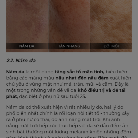
2.1. Nám da
Nám da
là một dạng
tăng sắc tố mãn tính,
biểu hiện
bằng các mảng màu
nâu nhạt đến nâu đậm
xuất hiện
chủ yếu ở vùng mặt như má, trán, mũi và cằm. Đây là
một trong những vấn đề về da
khó điều trị và dễ tái
phát
, đặc biệt ở phụ nữ sau tuổi 25.
Nám da có thể xuất hiện vì rất nhiều lý dó, hai lý do
phổ biến nhất chính là rối loạn nội tiết tố - thường xảy
ra ở phụ nữ có thai, do ánh nắng mặt trời. Khi ánh
nắng mặt trời tiếp xúc trực tiếp với da sẽ dẫn đến sản
sinh bất thường một lượng melanin khiến những đốm
nám hình thành và ngày càng lan rộng. Bên cạnh đó,