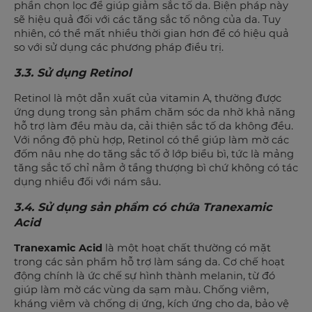
phần chọn lọc để giúp giảm sắc tố da. Biện pháp này
sẽ hiệu quả đối với các tăng sắc tố nông của da. Tuy
nhiên, có thể mất nhiều thời gian hơn để có hiệu quả
so với sử dụng các phương pháp điều trị.
3.3. Sử dụng Retinol
Retinol là một dẫn xuất của vitamin A, thường được
ứng dụng trong sản phẩm chăm sóc da nhờ khả năng
hỗ trợ làm đều màu da, cải thiện sắc tố da không đều.
Với nồng độ phù hợp, Retinol có thể giúp làm mờ các
đốm nâu nhẹ do tăng sắc tố ở lớp biểu bì, tức là mảng
tăng sắc tố chỉ nằm ở tầng thượng bì chứ không có tác
dụng nhiều đối với nám sâu.
3.4. Sử dụng sản phẩm có chứa Tranexamic
Acid
Tranexamic Acid
là một hoạt chất thường có mặt
trong các sản phẩm hỗ trợ làm sáng da. Cơ chế hoạt
động chính là ức chế sự hình thành melanin, từ đó
giúp làm mờ các vùng da sạm màu. Chống viêm,
kháng viêm và chống dị ứng, kích ứng cho da, bảo vệ