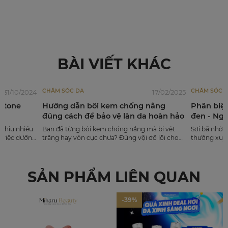
BÀI VIẾT KHÁC
CHĂM SÓC DA
CHĂM SÓC 
31/10/2024
17/02/2025
t tone
Hướng dẫn bôi kem chống nắng
Phân biệt
đúng cách để bảo vệ làn da hoàn hảo
đen - Ngu
hiệu quả 
 chịu nhiều
Bạn đã từng bôi kem chống nắng mà bị vệt
Sợi bã nhờn
, việc dưỡng
trắng hay vón cục chưa? Đừng vội đổ lỗi cho
thường xuyê
 cho tất cả
kem chống nắng vì nguyên nhân có thể do
khiến làn d
da bằng
bạn chưa biết cách sử dụng kem chống nắng
gây đau nh
n cậy bởi độ
đúng cách.
lại hoàn to
SẢN PHẨM LIÊN QUAN
.
làm thế nào
bay chúng? 
ngay trong b
-39%