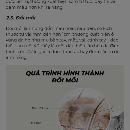
dưới 5mm, thường xuất hiện sớm từ tuổi dậy thì và
đậm màu hơn khi ra nắng.
2.3. Đồi mồi
Đồi mồi là những đốm nâu hoặc nâu đen, có kích
thước từ vài mm đến hơn 1cm, thường xuất hiện ở
vùng da hở như mu bàn tay, mặt, vai, cánh tay – đặc
biệt sau tuổi 40. Đây là một dấu hiệu lão hóa da điển
hình, còn được gọi là đốm tuổi tác hay đốm sắc tố do
ánh nắng.