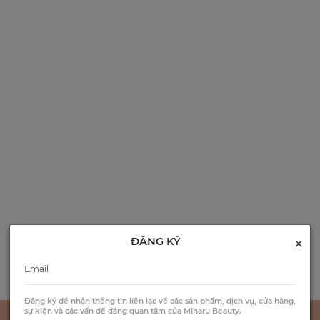
×
ĐĂNG KÝ
Đăng ký để nhận thông tin liên lạc về các sản phẩm, dịch vụ, cửa hàng,
sự kiện và các vấn đề đáng quan tâm của Miharu Beauty.