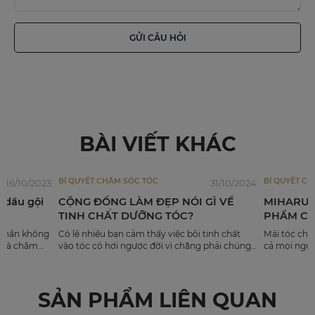
GỬI CÂU HỎI
BÀI VIẾT KHÁC
BÍ QUYẾT CHĂM SÓC TÓC
BÍ QUYẾT C
16/10/2023
31/10/2024
g dầu gội
CỘNG ĐỒNG LÀM ĐẸP NÓI GÌ VỀ
MIHARU 
TINH CHẤT DƯỠNG TÓC?
PHẨM CH
BẠN TỎA
t phần không
Có lẽ nhiều bạn cảm thấy việc bôi tinh chất
Mái tóc chắ
m và chăm
vào tóc có hơi ngược đời vì chẳng phải chúng
cả mọi ngườ
áo rằng
ta gội đầu là để tóc không còn bết dính hay
thế việc đầ
 các sản
sao. Nhưng tinh chất sẽ không khiến tóc bạn
nguồn gốc, 
nay đều
bết dính, mà ngược lại còn giải cứu mái tóc hư
quan trọng.
SẢN PHẨM LIÊN QUAN
ần.
tổn và giúp tóc mềm mượt hơn. Đó là lý do tại
chỉ dừng lạ
sao nhiều chuyên gia chăm sóc tóc khuyên
cấp thêm cá