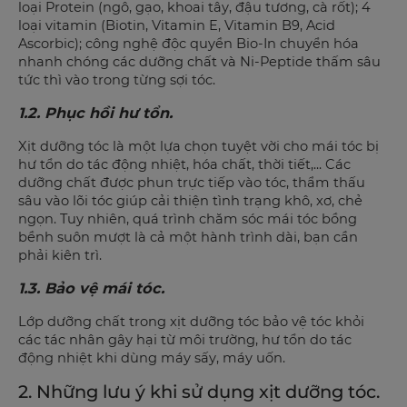
loại Protein (ngô, gạo, khoai tây, đậu tương, cà rốt); 4
loại vitamin (Biotin, Vitamin E, Vitamin B9, Acid
Ascorbic); công nghệ độc quyền Bio-In chuyển hóa
nhanh chóng các dưỡng chất và Ni-Peptide thấm sâu
tức thì vào trong từng sợi tóc.
1.2. Phục hồi hư tổn.
Xịt dưỡng tóc là một lựa chọn tuyệt vời cho mái tóc bị
hư tổn do tác động nhiệt, hóa chất, thời tiết,... Các
dưỡng chất được phun trực tiếp vào tóc, thẩm thấu
sâu vào lõi tóc giúp cải thiện tình trạng khô, xơ, chẻ
ngọn. Tuy nhiên, quá trình chăm sóc mái tóc bồng
bềnh suôn mượt là cả một hành trình dài, bạn cần
phải kiên trì.
1.3. Bảo vệ mái tóc.
Lớp dưỡng chất trong xịt dưỡng tóc bảo vệ tóc khỏi
các tác nhân gây hại từ môi trường, hư tổn do tác
động nhiệt khi dùng máy sấy, máy uốn.
2. Những lưu ý khi sử dụng xịt dưỡng tóc.