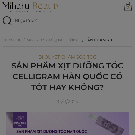
0
Trang chủ
Trang chủ
Magazine
Bí Quyết Chăm Sóc Tóc
SẢN PHẨM XỊT DƯỠNG TÓC CELLIGRAM HÀN QUỐC CÓ TỐT HAY KHÔNG?
Sản phẩm
BÍ QUYẾT CHĂM SÓC TÓC
SẢN PHẨM XỊT DƯỠNG TÓC
Ưu đãi
CELLIGRAM HÀN QUỐC CÓ
Magazine
TỐT HAY KHÔNG?
Feed
05/11/2024
0799 33 86 88