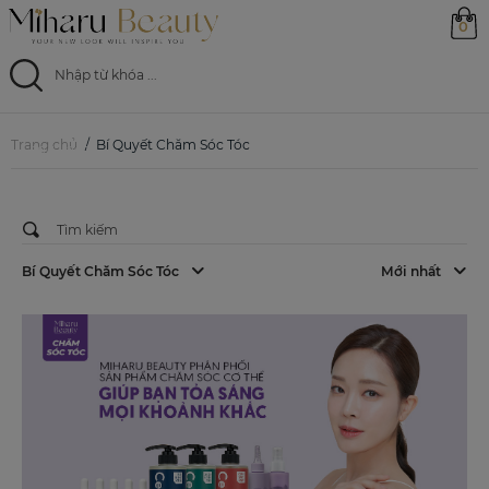
0
BÍ QUYẾT CHĂM SÓC TÓC
CÁCH GỘI ĐẦU CHUẨN SALON NGAY
TẠI NHÀ
Trang chủ
Trang chủ
Bí Quyết Chăm Sóc Tóc
18/12/2024
Sản phẩm
Ưu đãi
Bí Quyết Chăm Sóc Tóc
Mới nhất
Magazine
Feed
0799 33 86 88