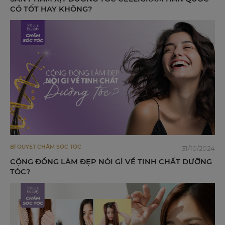
CÓ TỐT HAY KHÔNG?
BÍ QUYẾT CHĂM SÓC TÓC
31/10/2024
CỘNG ĐỒNG LÀM ĐẸP NÓI GÌ VỀ TINH CHẤT DƯỠNG
TÓC?