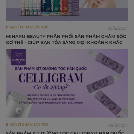
BÍ QUYẾT CHĂM SÓC TÓC
09/12/2024
MIHARU BEAUTY PHÂN PHỐI SẢN PHẨM CHĂM SÓC
CƠ THỂ - GIÚP BẠN TỎA SÁNG MỌI KHOẢNH KHẮC
BÍ QUYẾT CHĂM SÓC TÓC
05/11/2024
SẢN PHẨM XỊT DƯỠNG TÓC CELLIGRAM HÀN QUỐC