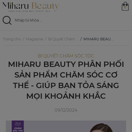
0
Trang chủ
Trang chủ
Magazine
Bí Quyết Chăm Sóc Tóc
MIHARU BEAUTY PHÂN PHỐI SẢN PHẨM CHĂM SÓC CƠ THỂ - GIÚP BẠN TỎA SÁNG MỌI KHOẢNH KHẮC
Sản phẩm
BÍ QUYẾT CHĂM SÓC TÓC
MIHARU BEAUTY PHÂN PHỐI
Ưu đãi
SẢN PHẨM CHĂM SÓC CƠ
Magazine
THỂ - GIÚP BẠN TỎA SÁNG
MỌI KHOẢNH KHẮC
Feed
09/12/2024
0799 33 86 88