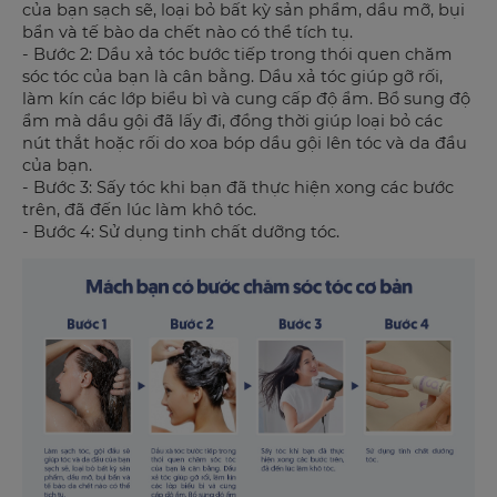
của bạn sạch sẽ, loại bỏ bất kỳ sản phẩm, dầu mỡ, bụi
bẩn và tế bào da chết nào có thể tích tụ.
- Bước 2: Dầu xả tóc bước tiếp trong thói quen chăm
sóc tóc của bạn là cân bằng. Dầu xả tóc giúp gỡ rối,
làm kín các lớp biểu bì và cung cấp độ ẩm. Bổ sung độ
ẩm mà dầu gội đã lấy đi, đồng thời giúp loại bỏ các
nút thắt hoặc rối do xoa bóp dầu gội lên tóc và da đầu
của bạn.
- Bước 3: Sấy tóc khi bạn đã thực hiện xong các bước
trên, đã đến lúc làm khô tóc.
- Bước 4: Sử dụng tinh chất dưỡng tóc.