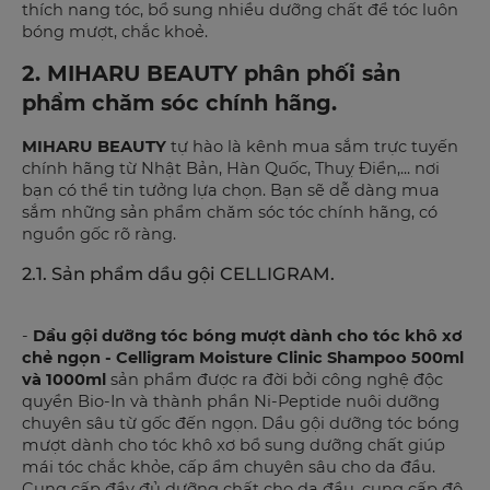
thích nang tóc, bổ sung nhiều dưỡng chất để tóc luôn
bóng mượt, chắc khoẻ.
2. MIHARU BEAUTY phân phối sản
phẩm chăm sóc chính hãng.
MIHARU BEAUTY
tự hào là kênh mua sắm trực tuyến
chính hãng từ Nhật Bản, Hàn Quốc, Thuỵ Điển,... nơi
bạn có thể tin tưởng lựa chọn. Bạn sẽ dễ dàng mua
sắm những sản phẩm chăm sóc tóc chính hãng, có
nguồn gốc rõ ràng.
2.1. Sản phẩm dầu gội CELLIGRAM.
-
Dầu gội dưỡng tóc bóng mượt dành cho tóc khô xơ
chẻ ngọn - Celligram Moisture Clinic Shampoo 500ml
và 1000ml
sản phẩm được ra đời bởi công nghệ độc
quyền Bio-In và thành phần Ni-Peptide nuôi dưỡng
chuyên sâu từ gốc đến ngọn. Dầu gội dưỡng tóc bóng
mượt dành cho tóc khô xơ bổ sung dưỡng chất giúp
mái tóc chắc khỏe, cấp ẩm chuyên sâu cho da đầu.
Cung cấp đầy đủ dưỡng chất cho da đầu, cung cấp độ