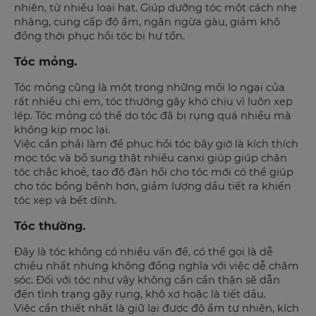
nhiên, từ nhiều loại hạt. Giúp dưỡng tóc một cách nhẹ
nhàng, cung cấp độ ẩm, ngăn ngừa gàu, giảm khô
đồng thời phục hồi tóc bị hư tổn.
Tóc mỏng.
Tóc mỏng cũng là một trong những mối lo ngại của
rất nhiều chị em, tóc thường gây khó chịu vì luôn xẹp
lép. Tóc mỏng có thể do tóc đã bị rụng quá nhiều mà
không kịp mọc lại.
Việc cần phải làm để phục hồi tóc bây giờ là kích thích
mọc tóc và bổ sung thật nhiều canxi giúp giúp chân
tóc chắc khoẻ, tạo độ đàn hồi cho tóc mới có thể giúp
cho tóc bồng bềnh hơn, giảm lượng dầu tiết ra khiến
tóc xẹp và bết dính.
Tóc thường.
Đây là tóc không có nhiều vấn đề, có thể gọi là dễ
chiều nhất nhưng không đồng nghĩa với việc dễ chăm
sóc. Đối với tóc như vậy không cần cẩn thận sẽ dẫn
đến tình trạng gãy rụng, khô xơ hoặc là tiết dầu.
Việc cần thiết nhất là giữ lại được độ ẩm tự nhiên, kích