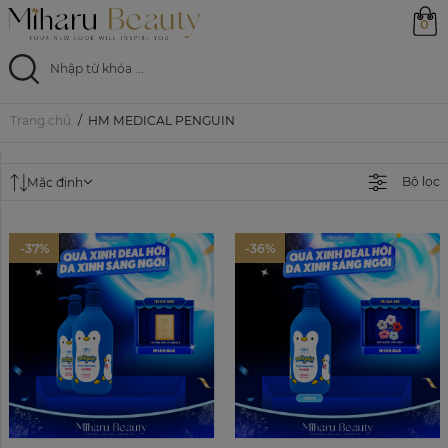
0
Trang chủ
HM MEDICAL PENGUIN
Trang chủ
Sản phẩm
Bộ lọc
Mặc định
Ưu đãi
-37%
-36%
Magazine
Feed
0799 33 86 88