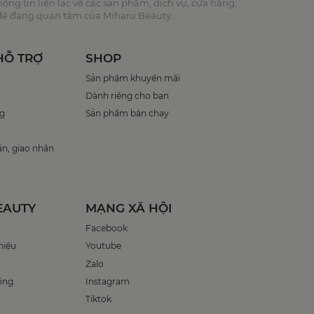
ng tin liên lạc về các sản phẩm, dịch vụ, cửa hàng,
 đề đáng quan tâm của Miharu Beauty.
HỖ TRỢ
SHOP
Sản phẩm khuyến mãi
Dành riêng cho bạn
g
Sản phẩm bán chạy
án, giao nhận
EAUTY
MẠNG XÃ HỘI
Facebook
hiệu
Youtube
Zalo
ồng
Instagram
Tiktok