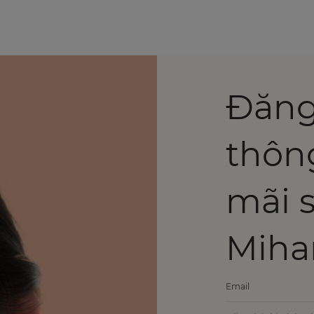
Đăng
thôn
mãi 
Miha