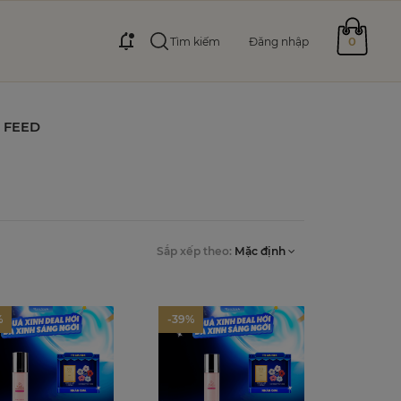
0
Tìm kiếm
Đăng nhập
FEED
Sắp xếp theo:
Mặc định
%
-39%