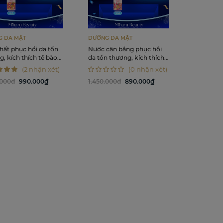
 DA MẶT
DƯỠNG DA MẶT
hất phục hồi da tổn
Nước cân bằng phục hồi
, kích thích tế bào
da tổn thương, kích thích
 Lilica Sweet Serum
tế bào mầm - Lilica Sweet
(2 nhận xét)
(0 nhận xét)
 Face Essence 50ml
Serum Silky Face Lotion
.000đ
990.000₫
1.450.000đ
890.000₫
130ml