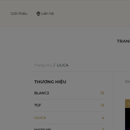
Giới thiệu
Liên hệ
TRAN
Trang chủ
LILICA
THƯƠNG HIỆU
Gi
BLANC2
10
7GF
12
LILICA
4
MARILYN
3