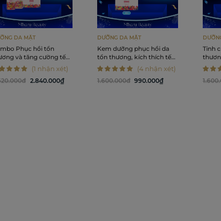
ỠNG DA MẶT
DƯỠNG DA MẶT
DƯỠNG
mbo Phục hồi tổn
Kem dưỡng phục hồi da
Tinh c
ương và tăng cường tế
tổn thương, kích thích tế
thương
o mầm - Lilica Face
bào mầm - Lilica Sweet
mầm -
(1 nhận xét)
(4 nhận xét)
tion, Face Essence, Face
Serum Silky Face Cream
Silky
620.000đ
2.840.000₫
1.600.000đ
990.000₫
1.600
eam
50g