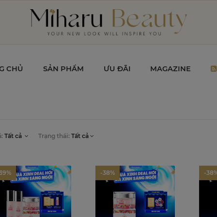
G CHỦ
SẢN PHẨM
ƯU ĐÃI
MAGAZINE
á:
Tất cả
Trạng thái:
Tất cả
-39%
-38%
-38