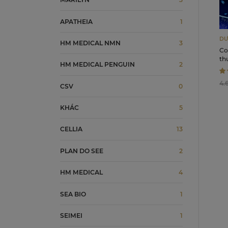
APATHEIA
1
DƯ
HM MEDICAL NMN
3
Co
th
HM MEDICAL PENGUIN
2
bà
Lo
4.
Cr
CSV
0
KHÁC
5
CELLIA
13
PLAN DO SEE
2
HM MEDICAL
4
SEA BIO
1
SEIMEI
1