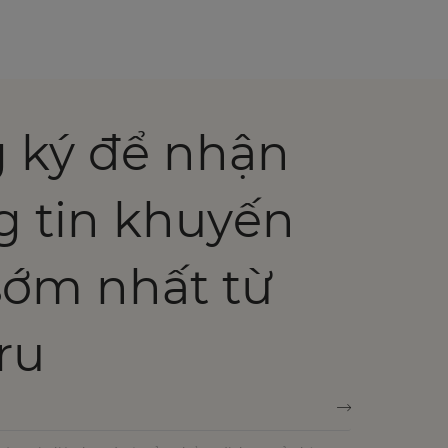
 ký để nhận
g tin khuyến
sớm nhất từ
ru