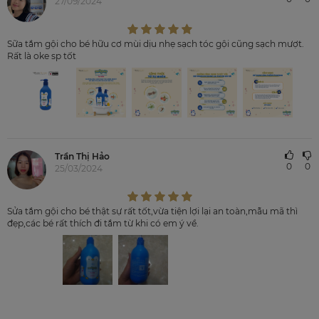
27/09/2024
Sữa tắm gội cho bé hữu cơ mùi dịu nhẹ sạch tóc gội cũng sạch mượt.
Rất là oke sp tốt
Trần Thị Hảo
0
0
25/03/2024
Sửa tắm gội cho bé thật sự rất tốt,vừa tiện lợi lại an toàn,mẫu mã thì
đẹp,các bé rất thích đi tắm từ khi có em ý về.