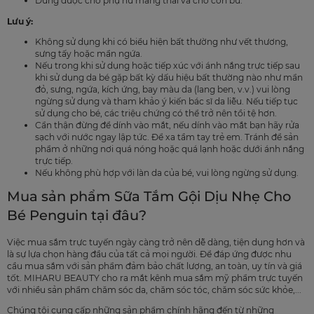
Dùng được cho phụ nữ mang thai và cho con bú.
Lưu ý:
Không sử dụng khi có biểu hiện bất thường như vết thương,
sưng tấy hoặc mẩn ngứa.
Nếu trong khi sử dụng hoặc tiếp xúc với ánh nắng trực tiếp sau
khi sử dụng da bé gặp bất kỳ dấu hiệu bất thường nào như mẩn
đỏ, sưng, ngứa, kích ứng, bay màu da (lang ben, v.v.) vui lòng
ngừng sử dụng và tham khảo ý kiến bác sĩ da liễu. Nếu tiếp tục
sử dụng cho bé, các triệu chứng có thể trở nên tồi tệ hơn.
Cẩn thận đừng để dính vào mắt, nếu dính vào mắt bạn hãy rửa
sạch với nước ngay lập tức. Để xa tầm tay trẻ em. Tránh để sản
phẩm ở những nơi quá nóng hoặc quá lạnh hoặc dưới ánh nắng
trực tiếp.
Nếu không phù hợp với làn da của bé, vui lòng ngừng sử dụng.
Mua sản phẩm Sữa Tắm Gội Dịu Nhẹ Cho
Bé Penguin tại đâu?
Việc mua sắm trực tuyến ngày càng trở nên dễ dàng, tiện dụng hơn và
là sự lựa chọn hàng đầu của tất cả mọi người. Để đáp ứng được nhu
cầu mua sắm với sản phẩm đảm bảo chất lượng, an toàn, uy tín và giá
tốt. MIHARU BEAUTY cho ra mắt kênh mua sắm mỹ phẩm trực tuyến
với nhiều sản phẩm chăm sóc da, chăm sóc tóc, chăm sóc sức khỏe,...
Chúng tôi cung cấp những sản phẩm chính hãng đến từ những