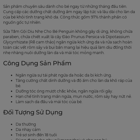
Sản phẩm chuyên sâu dành cho bé ngay từ những tháng đầu tiên.
Cung cấp các dưỡng chất dưỡng ẩm ngay lập tức và lâu dài cho làn da
của bé khỏi tình trạng khô da. Công thức gồm 97% thành phần có
nguồn gốc tự nhiên.
Sữa Tắm Gội Dịu Nhẹ Cho Bé Penguin không gây dị ứng, không chứa
paraben, chứa chiết xuất lá cây Đào Prunus Persica và Dipotassium
Glycyrrhizate (Rễ cam thảo) ngăn ngừa kích ứng da và rửa sạch hoàn
toàn các vết rôm sảy và bụi bẩn mang lại hiệu quả làm dịu đồng thời
nhẹ nhàng nuôi dưỡng làn da và mái tóc mỏng manh.
Công Dụng Sản Phẩm
Ngăn ngừa sự tái phát ngứa da hoặc da bị kích ứng.
Tăng cường chất dinh dưỡng và độ ẩm cho làn da khô ráp của
bé.
Dưỡng tóc óng mượt chắc khỏe, ngăn ngừa rối gãy.
Hạn chế tình trạng mẩn ngứa, mụn nước, rôm sảy hay nứt nẻ.
Làm sạch da đầu và mái tóc của bé.
Đối Tượng Sử Dụng
Da thường
Da nhạy cảm
Trẻ sơ sinh đến 18 tuổi