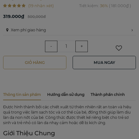
(19 nhận xét)
Tiết kiệm
:
36%
(
181.000₫
)
319.000₫
500,000đ
Xem phí giao hàng
-
+
GIỎ HÀNG
MUA NGAY
Thông tin sản phẩm
Hướng dẫn sử dụng
Thành phần chính
Được hình thành bởi các chiết xuất từ thiên nhiên rất an toàn và hiệu
quả trong việc làm sạch tóc và cơ thể của bé, đồng thời giúp làm dịu
làn da non nớt của bé. Công thức được thiết kế riêng biệt cho trẻ sơ
sinh và trẻ nhỏ có làn da nhạy cảm hoặc dễ bị kích ứng.
Giới Thiệu Chung