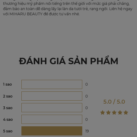
thương hiệu mỹ phẩm nổi tiếng trên thế giới với mức giá phải chăng,
đảm bảo an toàn dễ dàng lấy lại làn da tươi trẻ, rạng ngời. Liên hệ ngay
với MIHARU BEAUTY để được tư vấn nhé.
ĐÁNH GIÁ SẢN PHẨM
1 sao
0
2 sao
0
5.0 / 5.0
3 sao
0
4 sao
0
5 sao
19