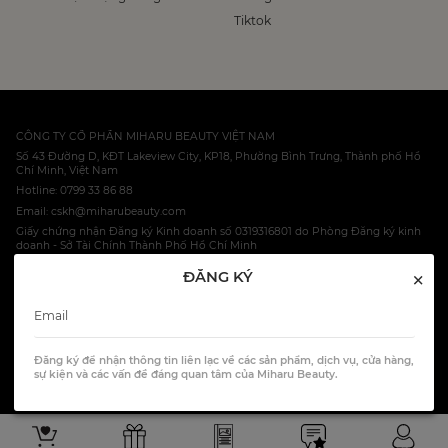
Tiktok
CÔNG TY CỔ PHẦN MIHARU BEAUTY VIỆT NAM
Số 43 Đường D, KĐT Lakeview City, KP18, Phường Bình Trưng, Thành phố Hồ
Chí Minh, Việt Nam
Hotline: 0799 33 86 88
Email: cskh@miharubeauty.com
Giấy chứng nhận Đăng ký Kinh doanh số 0319316801 do Phòng Đăng ký kinh
doanh - Sở Tài Chính Thành Phố Hồ Chí Minh
×
ĐĂNG KÝ
© 2023 Miharu Ltd, Co.
HOTLINE: 0799 33 86 88
Đăng ký để nhận thông tin liên lạc về các sản phẩm, dịch vụ, cửa hàng,
All Rights Reserved.
sự kiện và các vấn đề đáng quan tâm của Miharu Beauty.