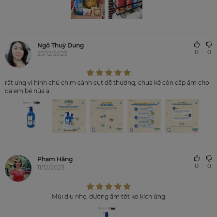
Ngô Thuỳ Dung
0
0
25/12/2023
rất ưng vì hình chú chim cánh cụt dễ thương, chưa kể còn cấp ẩm cho
da em bé nữa ạ.
Phạm Hằng
0
0
11/12/2023
Mùi dịu nhẹ, dưỡng ẩm tốt ko kích ứng