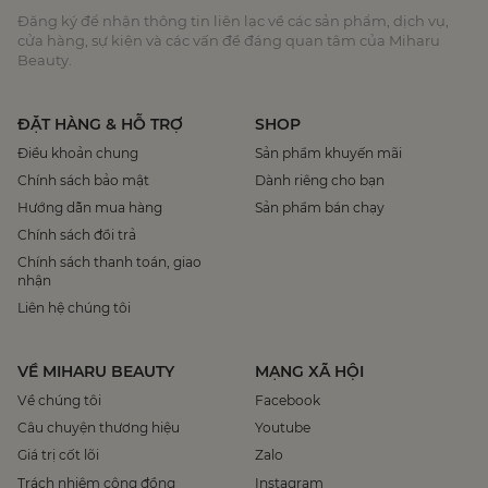
Đăng ký để nhận thông tin liên lạc về các sản phẩm, dịch vụ,
cửa hàng, sự kiện và các vấn đề đáng quan tâm của Miharu
Beauty.
ĐẶT HÀNG & HỖ TRỢ
SHOP
Điều khoản chung
Sản phẩm khuyến mãi
Chính sách bảo mật
Dành riêng cho bạn
Hướng dẫn mua hàng
Sản phẩm bán chạy
Chính sách đổi trả
Chính sách thanh toán, giao
nhận
Liên hệ chúng tôi
VỀ MIHARU BEAUTY
MẠNG XÃ HỘI
Về chúng tôi
Facebook
Câu chuyện thương hiệu
Youtube
Giá trị cốt lõi
Zalo
Trách nhiệm cộng đồng
Instagram