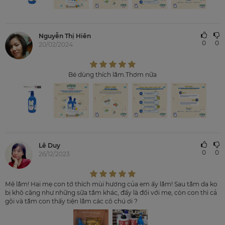
Nguyễn Thị Hiên
0
0
20/02/2024
Bé dùng thích lắm.Thơm nữa
Lê Duy
0
0
26/12/2023
Mê lắm! Hai mẹ con tớ thích mùi hương của em ấy lắm! Sau tắm da ko
bị khô căng như những sữa tắm khác, đấy là đối với mẹ, còn con thì cả
gội và tắm con thấy tiện lắm các cô chú ơi ?