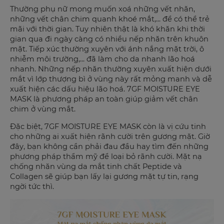
Thường phụ nữ mong muốn xoá những vết nhăn,
những vết chân chim quanh khoé mắt,... để có thể trẻ
mãi với thời gian. Tuy nhiên thật là khó khăn khi thời
gian qua đi ngày càng có nhiều nếp nhăn trên khuôn
mặt. Tiếp xúc thường xuyên với ánh nắng mặt trời, ô
nhiễm môi trường,... đã làm cho da nhanh lão hoá
nhanh. Những nếp nhăn thường xuyên xuất hiện dưới
mắt vì lớp thượng bì ở vùng này rất mỏng manh và dễ
xuất hiện các dấu hiệu lão hoá.
7GF MOISTURE EYE
MASK là phương pháp an toàn giúp giảm vết chân
chim ở vùng mắt.
Đặc biệt,
7GF MOISTURE EYE MASK còn là vị cứu tinh
cho những ai xuất hiện rãnh cười trên gương mặt. Giờ
đây, bạn không cần phải đau đầu hay tìm đến những
phương pháp thẩm mỹ để loại bỏ rãnh cười. Mặt nạ
chống nhăn vùng da mắt tinh chất Peptide và
Collagen sẽ giúp bạn lấy lại gương mặt tự tin, rạng
ngời tức thì.