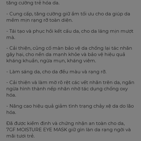
tăng cường trẻ hóa da.
- Cung cấp, tăng cường giữ ẩm tối ưu cho da giúp da
mềm mịn rạng rỡ toàn diện.
- Tái tạo và phục hồi kết cấu da, cho da láng mịn mượt
mà.
- Cải thiện, củng cố màn bảo vệ da chống lại tác nhân
gây hại, cho nền da mạnh khỏe và bảo vệ hiệu quả
kháng khuẩn, ngừa mụn, kháng viêm.
- Làm sáng da, cho da đều màu và rạng rỡ.
- Cải thiện và làm mờ rõ rệt các vết nhăn trên da, ngăn
ngừa hình thành nếp nhăn nhờ tác dụng chống oxy
hóa.
- Nâng cao hiệu quả giảm tình trạng chảy xệ da do lão
hóa.
Đã được kiểm định và chứng nhận an toàn cho da,
7GF MOISTURE EYE MASK giữ gìn làn da rạng ngời và
mãi tươi trẻ.