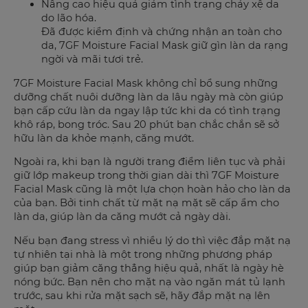
Nâng cao hiệu quả giảm tình trạng chảy xệ da
do lão hóa.
Đã được kiểm định và chứng nhận an toàn cho
da, 7GF Moisture Facial Mask giữ gìn làn da rạng
ngời và mãi tươi trẻ.
7GF Moisture Facial Mask không chỉ bổ sung những
dưỡng chất nuôi dưỡng làn da lâu ngày mà còn giúp
bạn cấp cứu làn da ngay lập tức khi da có tình trạng
khô ráp, bong tróc. Sau 20 phút bạn chắc chắn sẽ sở
hữu làn da khỏe mạnh, căng mướt.
Ngoài ra, khi bạn là người trang điểm liên tục và phải
giữ lớp makeup trong thời gian dài thì 7GF Moisture
Facial Mask cũng là một lựa chọn hoàn hảo cho làn da
của bạn. Bởi tinh chất từ mặt nạ mặt sẽ cấp ẩm cho
làn da, giúp làn da căng mướt cả ngày dài.
Nếu bạn đang stress vì nhiều lý do thì việc đắp mặt nạ
tự nhiên tại nhà là một trong những phương pháp
giúp bạn giảm căng thẳng hiệu quả, nhất là ngày hè
nóng bức. Bạn nên cho mặt nạ vào ngăn mát tủ lạnh
trước, sau khi rửa mặt sạch sẽ, hãy đắp mặt nạ lên