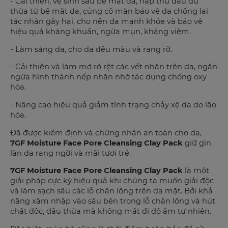
- Cải thiện, vệ sinh sâu bề mặt da, hấp thụ dầu dư
thừa từ bề mặt da, củng cố màn bảo vệ da chống lại
tác nhân gây hại, cho nền da mạnh khỏe và bảo vệ
hiệu quả kháng khuẩn, ngừa mụn, kháng viêm.
- Làm sáng da, cho da đều màu và rạng rỡ.
- Cải thiện và làm mờ rõ rệt các vết nhăn trên da, ngăn
ngừa hình thành nếp nhăn nhờ tác dụng chống oxy
hóa.
- Nâng cao hiệu quả giảm tình trạng chảy xệ da do lão
hóa.
Đã được kiểm định và chứng nhận an toàn cho da,
7GF
Moisture Face Pore Cleansing Clay Pack
giữ gìn
làn da rạng ngời và mãi tươi trẻ.
7GF
Moisture Face Pore Cleansing Clay Pack
là một
giải pháp cực kỳ hiệu quả khi chúng ta muốn giải độc
và làm sạch sâu các lỗ chân lông trên da mặt. Bởi khả
năng xâm nhập vào sâu bên trong lỗ chân lông và hút
chất độc, dầu thừa mà không mất đi độ ẩm tự nhiên.