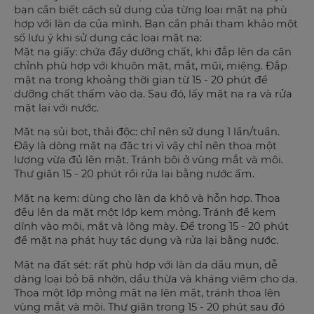
bạn cần biết cách sử dụng của từng loại mặt nạ phù
hợp với làn da của mình. Bạn cần phải tham khảo một
số lưu ý khi sử dụng các loại mặt nạ:
Mặt nạ giấy: chứa đầy dưỡng chất, khi đắp lên da căn
chỉnh phù hợp với khuôn mặt, mắt, mũi, miệng. Đắp
mặt nạ trong khoảng thời gian từ 15 - 20 phút để
dưỡng chất thấm vào da. Sau đó, lấy mặt nạ ra và rửa
mặt lại với nước.
Mặt nạ sủi bọt, thải độc: chỉ nên sử dụng 1 lần/tuần.
Đây là dòng mặt nạ đặc trị vì vậy chỉ nên thoa một
lượng vừa đủ lên mặt. Tránh bôi ở vùng mắt và môi.
Thư giãn 15 - 20 phút rồi rửa lại bằng nước ấm.
Mặt nạ kem: dùng cho làn da khô và hỗn hợp. Thoa
đều lên da mặt một lớp kem mỏng. Tránh để kem
dính vào môi, mắt và lông mày. Để trong 15 - 20 phút
để mặt nạ phát huy tác dụng và rửa lại bằng nước.
Mặt nạ đất sét: rất phù hợp với làn da dầu mụn, dễ
dàng loại bỏ bã nhờn, dầu thừa và kháng viêm cho da.
Thoa một lớp mỏng mặt nạ lên mặt, tránh thoa lên
vùng mắt và môi. Thư giãn trong 15 - 20 phút sau đó