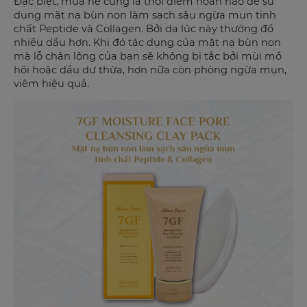
Đặc biệt, mùa hè cũng là thời điểm hoàn hảo để sử
dụng mặt nạ
bùn non làm sạch sâu ngừa mụn tinh
chất Peptide và Collagen. Bởi da lúc này thường đổ
nhiều dầu hơn. Khi đó tác dụng của mặt nạ bùn non
mà lỗ chân lông của bạn sẽ không bị tắc bởi mùi mồ
hôi hoặc dầu dư thừa, hơn nữa còn phòng ngừa mụn,
viêm hiệu quả.