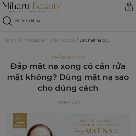
0
Trang chủ
Trang chủ
Magazine
Chăm Sóc Da
Đắp mặt nạ xong có cần rửa mặt không? Dùng mặt nạ sao cho đúng cách
Sản phẩm
CHĂM SÓC DA
Đắp mặt nạ xong có cần rửa
Ưu đãi
mặt không? Dùng mặt nạ sao
Magazine
cho đúng cách
Feed
19/09/2024
0799 33 86 88