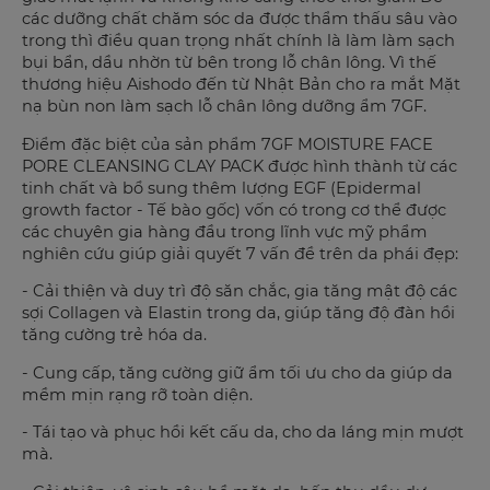
các dưỡng chất chăm sóc da được thẩm thấu sâu vào
trong thì điều quan trọng nhất chính là làm làm sạch
bụi bẩn, dầu nhờn từ bên trong lỗ chân lông. Vì thế
thương hiệu Aishodo đến từ Nhật Bản cho ra mắt Mặt
nạ bùn non làm sạch lỗ chân lông dưỡng ẩm 7GF.
Điểm đặc biệt của sản phẩm
7GF MOISTURE FACE
PORE CLEANSING CLAY PACK
được hình thành từ các
tinh chất và
bổ sung thêm lượng EGF (Epidermal
growth factor - Tế bào gốc) vốn có trong cơ thể
được
các chuyên gia hàng đầu trong lĩnh vực mỹ phẩm
nghiên cứu giúp giải quyết 7 vấn đề trên da phái đẹp:
-
Cải thiện và duy trì độ săn chắc, gia tăng mật độ các
sợi Collagen và Elastin trong da, giúp tăng độ đàn hồi
tăng cường trẻ hóa da.
- Cung cấp, tăng cường giữ ẩm tối ưu cho da giúp da
mềm mịn rạng rỡ toàn diện.
- Tái tạo và phục hồi kết cấu da, cho da láng mịn mượt
mà.