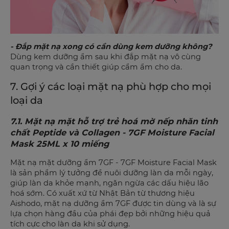
- Đắp mặt nạ xong có cần dùng kem dưỡng không?
Dùng kem dưỡng ẩm sau khi đắp mặt nạ vô cùng
quan trọng và cần thiết giúp cẩm ẩm cho da.
7. Gợi ý các loại mặt nạ phù hợp cho mọi
loại da
7.1.
Mặt nạ mặt hỗ trợ trẻ hoá mờ nếp nhăn tinh
chất Peptide và Collagen - 7GF Moisture Facial
Mask 25ML x 10 miếng
Mặt nạ mặt dưỡng ẩm 7GF - 7GF Moisture Facial Mask
là sản phẩm lý tưởng để nuôi dưỡng làn da mỗi ngày,
giúp làn da khỏe mạnh, ngăn ngừa các dấu hiệu lão
hoá sớm. Có xuất xứ từ Nhật Bản từ thương hiệu
Aishodo, mặt nạ dưỡng ẩm 7GF được tin dùng và là sự
lựa chọn hàng đầu của phái đẹp bởi những hiệu quả
tích cực cho làn da khi sử dụng.