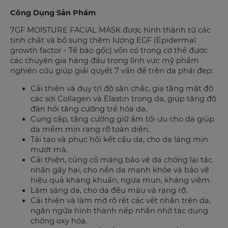
Công Dụng Sản Phẩm
7GF MOISTURE FACIAL MASK được hình thành từ các
tinh chất và bổ sung thêm lượng EGF (Epidermal
growth factor - Tế bào gốc) vốn có trong cơ thể được
các chuyên gia hàng đầu trong lĩnh vực mỹ phẩm
nghiên cứu giúp giải quyết 7 vấn đề trên da phái đẹp:
Cải thiện và duy trì độ săn chắc, gia tăng mật độ
các sợi Collagen và Elastin trong da, giúp tăng độ
đàn hồi tăng cường trẻ hóa da.
Cung cấp, tăng cường giữ ẩm tối ưu cho da giúp
da mềm mịn rạng rỡ toàn diện.
Tái tạo và phục hồi kết cấu da, cho da láng mịn
mượt mà.
Cải thiện, củng cố màng bảo vệ da chống lại tác
nhân gây hại, cho nền da mạnh khỏe và bảo vệ
hiệu quả kháng khuẩn, ngừa mụn, kháng viêm.
Làm sáng da, cho da đều màu và rạng rỡ.
Cải thiện và làm mờ rõ rệt các vết nhăn trên da,
ngăn ngừa hình thành nếp nhăn nhờ tác dụng
chống oxy hóa.