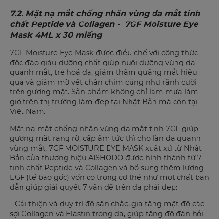
7.2.
Mặt nạ mắt chống nhăn vùng da mắt tinh
chất Peptide và Collagen - 7GF Moisture Eye
Mask 4ML x 30 miếng
7GF Moisture Eye Mask được điều chế với công thức
độc đáo giàu dưỡng chất giúp nuôi dưỡng vùng da
quanh mắt, trẻ hoá da, giảm thâm quầng mắt hiệu
quả và giảm mờ vết chân chim cũng như rãnh cười
trên gương mặt. Sản phẩm không chỉ làm mưa làm
gió trên thị trường làm đẹp tại Nhật Bản mà còn tại
Việt Nam.
Mặt nạ mắt chống nhăn vùng da mắt tinh 7GF giúp
gương mặt rạng rỡ, cấp ẩm tức thì cho làn da quanh
vùng mắt, 7GF MOISTURE EYE MASK xuất xứ từ Nhật
Bản của thương hiệu AISHODO được hình thành từ 7
tinh chất Peptide và Collagen và bổ sung thêm lượng
EGF (tế bào gốc) vốn có trong cơ thể như một chất bán
dẫn giúp
giải quyết 7 vấn đề trên da phái đẹp
:
- Cải thiện và duy trì độ săn chắc, gia tăng mật độ các
sợi Collagen và Elastin trong da, giúp tăng độ đàn hồi