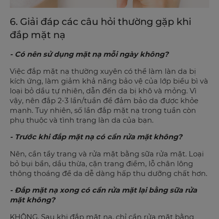
6. Giải đáp các câu hỏi thường gặp khi
đắp mặt nạ
- Có nên sử dụng mặt nạ mỗi ngày không?
Việc đắp mặt nạ thường xuyên có thể làm làn da bị
kích ứng, làm giảm khả năng bảo vệ của lớp biểu bì và
loại bỏ dầu tự nhiên, dẫn đến da bị khô và mỏng. Vì
vậy, nên đắp 2-3 lần/tuần để đảm bảo da được khỏe
mạnh. Tuy nhiên, số lần đắp mặt nạ trong tuần còn
phụ thuộc và tình trạng làn da của bạn.
- Trước khi đắp mặt nạ có cần rửa mặt không?
Nên, cần tẩy trang và rửa mặt bằng sữa rửa mặt. Loại
bỏ bụi bẩn, dầu thừa, cặn trang điểm, lỗ chân lông
thông thoáng để da dễ dàng hấp thu dưỡng chất hơn.
- Đắp mặt nạ xong có cần rửa mặt lại bằng sữa rửa
mặt không?
KHÔNG. Sau khi đắp mặt nạ, chỉ cần rửa mặt bằng