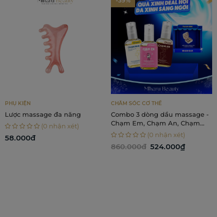
-39%
PHỤ KIỆN
CHĂM SÓC CƠ THỂ
Lược massage đa năng
Combo 3 dòng dầu massage -
Chạm Em, Chạm An, Chạm
(0 nhận xét)
Nhẹ
(0 nhận xét)
58.000đ
860.000đ
524.000₫