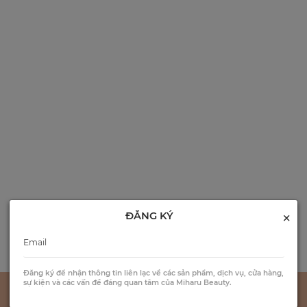
×
ĐĂNG KÝ
Đăng ký để nhận thông tin liên lạc về các sản phẩm, dịch vụ, cửa hàng,
sự kiện và các vấn đề đáng quan tâm của Miharu Beauty.