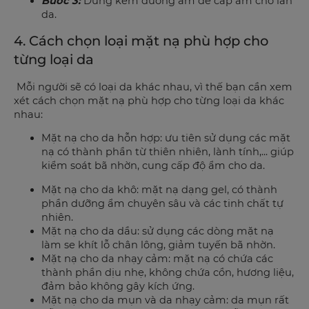
Bước 3:
Dùng kem dưỡng ẩm để cấp ẩm cho làn
da.
4. Cách chọn loại mặt nạ phù hợp cho
từng loại da
Mỗi người sẽ có loại da khác nhau, vì thế bạn cần xem
xét cách chọn mặt nạ phù hợp cho từng loại da khác
nhau:
Mặt nạ cho da hỗn hợp: ưu tiên sử dụng các mặt
nạ có thành phần từ thiên nhiên, lành tính,... giúp
kiểm soát bã nhờn, cung cấp độ ẩm cho da.
Mặt nạ cho da khô: mặt nạ dạng gel, có thành
phần dưỡng ẩm chuyên sâu và các tinh chất tự
nhiên.
Mặt nạ cho da dầu: sử dụng các dòng mặt nạ
làm se khít lỗ chân lông, giảm tuyến bã nhờn.
Mặt nạ cho da nhạy cảm: mặt nạ có chứa các
thành phần dịu nhẹ, không chứa cồn, hương liệu,
đảm bảo không gây kích ứng.
Mặt nạ cho da mụn và da nhạy cảm: da mụn rất