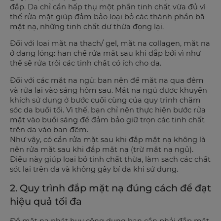
đắp. Da chỉ cần hấp thụ một phần tinh chất vừa đủ vì
thế rửa mặt giúp đảm bảo loại bỏ các thành phần bã
mặt nạ, những tinh chất dư thừa đọng lại.
Đối với loại mặt nạ thạch/ gel, mặt nạ collagen, mặt nạ
ở dạng lỏng: hạn chế rửa mặt sau khi đắp bởi vì như
thế sẽ rửa trôi các tinh chất có ích cho da.
Đối với các mặt nạ ngủ: bạn nên để mặt nạ qua đêm
và rửa lại vào sáng hôm sau. Mặt nạ ngủ được khuyến
khích sử dụng ở bước cuối cùng của quy trình chăm
sóc da buổi tối. Vì thế, bạn chỉ nên thực hiện bước rửa
mặt vào buổi sáng để đảm bảo giữ trọn các tinh chất
trên da vào ban đêm.
Như vậy, có cần rửa mặt sau khi đắp mặt nạ không là
nên rửa mặt sau khi đắp mặt nạ (trừ mặt nạ ngủ).
Điều này giúp loại bỏ tinh chất thừa, làm sạch các chất
sót lại trên da và không gây bí da khi sử dụng.
2. Quy trình đắp mặt nạ đúng cách để đạt
hiệu quả tối đa
Để mặt nạ phát huy công dụng bạn cần phải đắp mặt