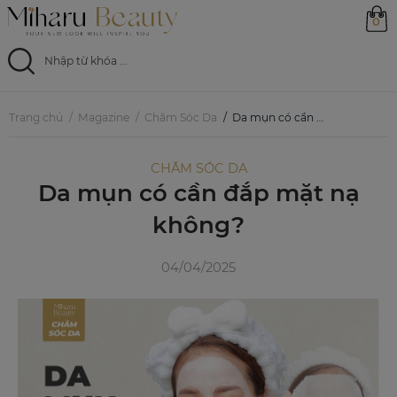
0
Trang chủ
Trang chủ
Magazine
Chăm Sóc Da
Da mụn có cần đắp mặt nạ không?
Sản phẩm
CHĂM SÓC DA
Da mụn có cần đắp mặt nạ
Ưu đãi
không?
Magazine
04/04/2025
Feed
0799 33 86 88