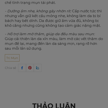
chế tình trạng mụn tái phát.
- Dưỡng ẩm nhẹ, không gây nhờn rít:
Cấp nước tức thì
nhưng vẫn giữ kết cấu mỏng nhẹ, không làm da bị bí
bách hay bết dính. Da được giữ ẩm vừa đủ, không bị
khô căng nhưng cũng không tạo cảm giác nặng mặt.
- Hỗ trợ làm mờ thâm, giúp da đều màu sau mụn:
Giúp cải thiện làn da xỉn màu, làm mờ các vết thâm do
mụn để lại, mang đến làn da sáng mịn, rạng rỡ hơn
sau mỗi lần sử dụng.
Trị Mụn
Chia sẻ
THẢO LUẬN