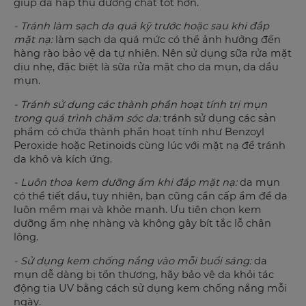
giúp da hấp thụ dưỡng chất tốt hơn.
- Tránh làm sạch da quá kỹ trước hoặc sau khi đắp
mặt nạ:
làm sạch da quá mức có thể ảnh hưởng đến
hàng rào bảo vệ da tự nhiên. Nên sử dụng sữa rửa mặt
dịu nhẹ, đặc biệt là sữa rửa mặt cho da mụn, da dầu
mụn.
- Tránh sử dụng các thành phần hoạt tính trị mụn
trong quá trình chăm sóc da:
tránh sử dụng các sản
phẩm có chứa thành phần hoạt tính như Benzoyl
Peroxide hoặc Retinoids cùng lúc với mặt nạ để tránh
da khô và kích ứng.
- Luôn thoa kem dưỡng ẩm khi đắp mặt nạ:
da mụn
có thể tiết dầu, tuy nhiên, bạn cũng cần cấp ẩm để da
luôn mềm mại và khỏe mạnh. Ưu tiên chọn kem
dưỡng ẩm nhẹ nhàng và không gây bít tắc lỗ chân
lông.
- Sử dụng kem chống nắng vào mỗi buổi sáng:
da
mụn dễ dàng bị tổn thương, hãy bảo vệ da khỏi tác
động tia UV bằng cách sử dụng kem chống nắng mỗi
ngày.