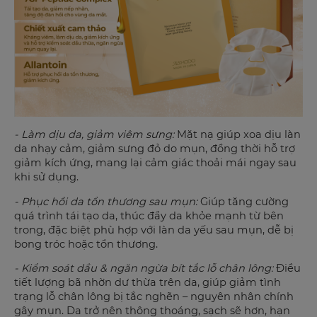
- Làm dịu da, giảm viêm sưng:
Mặt nạ giúp xoa dịu làn
da nhạy cảm, giảm sưng đỏ do mụn, đồng thời hỗ trợ
giảm kích ứng, mang lại cảm giác thoải mái ngay sau
khi sử dụng.
- Phục hồi da tổn thương sau mụn:
Giúp tăng cường
quá trình tái tạo da, thúc đẩy da khỏe mạnh từ bên
trong, đặc biệt phù hợp với làn da yếu sau mụn, dễ bị
bong tróc hoặc tổn thương.
- Kiểm soát dầu & ngăn ngừa bít tắc lỗ chân lông:
Điều
tiết lượng bã nhờn dư thừa trên da, giúp giảm tình
trạng lỗ chân lông bị tắc nghẽn – nguyên nhân chính
gây mụn. Da trở nên thông thoáng, sạch sẽ hơn, hạn