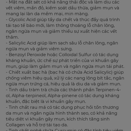
- Mặt nạ đất sét có khả năng thải độc và làm dịu các
vết viêm, mẩn đỏ, kiểm soát dầu thừa, giảm mụn và
mang lại làn da mềm mại, mịn màng.
- Glycolic Acid giúp tẩy da chết và thúc đẩy quá trình
tái tạo tế bào mới, làm thông thoáng lỗ chân lông,
ngăn ngừa mụn và giảm thiểu sự xuất hiện các vết
thâm.
- Salicylic Acid giúp làm sạch sâu lỗ chân lông, ngăn
ngừa mụn và giảm viêm sưng.
- Benzoyl Peroxide hoặc Colloidal Sulfur có tác dụng
kháng khuẩn, ức chế sự phát triển của vi khuẩn gây
mụn, giúp làm giảm mụn và ngăn ngừa mụn tái phát.
- Chiết xuất bạc hà (bạc hà có chứa Acid Salicylic) giúp
chống viêm hiệu quả, xử lý các nang lông bít tắc, ngăn
ngừa mụn trứng cá, hiệu quả là dịu da và giảm mụn.
- Tinh dầu tràm trà chứa các thành phần Terpinen-4-
ol, Alpha-terpineol, Alpha-pinene có tác dụng kháng
khuẩn, đặc biệt là vi khuẩn gây mụn.
- Tinh chất rau má có tác dụng phục hồi tổn thương
da mụn và ngăn ngừa hình thành sẹo, có khả năng
tiêu diệt vi khuẩn gây mụn, kích thích tăng sinh
Collagen và hỗ trợ tái tạo da.
- Tinh chất nghệ chứa Curcumin có đặc tính tiêu viêm,