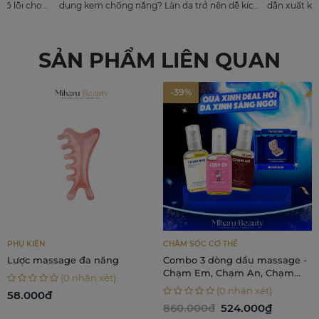
đổ lỗi cho
dụng kem chống nắng? Làn da trở nên dễ kích
dẫn xuất kh
ó thể do
ứng, nổi mẩn đỏ sau khi đi nắng về? Để khôi
hiệu quả t
chống nắng
phục lại sức sống và vẻ đẹp tự nhiên cho làn da
loại đều sở
sau mùa hè, việc “nhả nắng” trở nên hết sức
động, công 
SẢN PHẨM LIÊN QUAN
cần thiết.
dưỡng sáng,
-39%
PHỤ KIỆN
CHĂM SÓC CƠ THỂ
Lược massage đa năng
Combo 3 dòng dầu massage -
Chạm Em, Chạm An, Chạm
(0 nhận xét)
Nhẹ
(0 nhận xét)
58.000đ
860.000đ
524.000₫