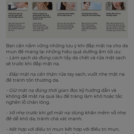
Bạn cần nắm vững những lưu ý khi đắp mặt nạ cho da
mụn để mang lại những hiệu quả dưỡng ẩm tối ưu:
- Làm sạch da đúng cách:
tẩy da chết và rửa mặt sạch
sẽ trước khi đắp mặt nạ.
- Đắp mặt nạ cẩn thận:
rửa tay sạch, vuốt nhẹ mặt nạ
để tránh tổn thương da.
- Giữ mặt nạ đúng thời gian:
đọc kỹ hướng dẫn và
không để mặt nạ quá lâu để tráng làm khô hoặc tắc
nghẽn lỗ chân lông.
- Vỗ nhẹ trước khi gỡ mặt nạ:
dùng khăn mềm vỗ nhẹ
để dễ khô da, tránh chà xát mạnh.
- Kết hợp với điều trị mụn:
kết hợp với điều trị mụn,