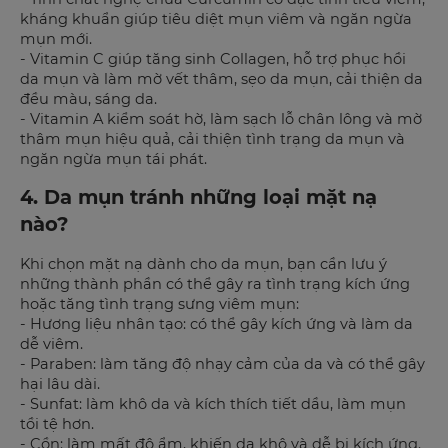
kháng khuẩn giúp tiêu diệt mụn viêm và ngăn ngừa
mụn mới.
- Vitamin C giúp tăng sinh Collagen, hỗ trợ phục hồi
da mụn và làm mờ vết thâm, sẹo da mụn, cải thiện da
đều màu, sáng da.
- Vitamin A kiểm soát hờ, làm sạch lỗ chân lông và mờ
thâm mụn hiệu quả, cải thiện tình trạng da mụn và
ngăn ngừa mụn tái phát.
4. Da mụn tránh những loại mặt nạ
nào?
Khi chọn mặt nạ dành cho da mụn, bạn cần lưu ý
những thành phần có thể gây ra tình trạng kích ứng
hoặc tăng tình trạng sưng viêm mụn:
- Hương liệu nhân tạo: có thể gây kích ứng và làm da
dễ viêm.
- Paraben: làm tăng độ nhạy cảm của da và có thể gây
hại lâu dài.
- Sunfat: làm khô da và kích thích tiết dầu, làm mụn
tồi tệ hơn.
- Cồn: làm mất độ ẩm, khiến da khô và dễ bị kích ứng.