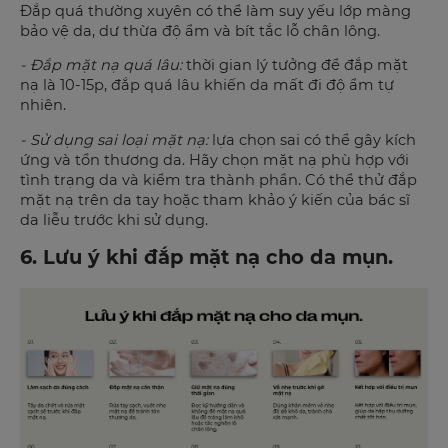
Đắp quá thường xuyên có thể làm suy yếu lớp màng
bảo vệ da, dư thừa độ ẩm và bít tắc lỗ chân lông.
- Đắp mặt nạ quá lâu:
thời gian lý tưởng để đắp mặt
nạ là 10-15p, đắp quá lâu khiến da mất đi độ ẩm tự
nhiên.
- Sử dụng sai loại mặt nạ:
lựa chọn sai có thể gây kích
ứng và tổn thương da. Hãy chọn mặt nạ phù hợp với
tình trạng da và kiểm tra thành phần. Có thể thử đắp
mặt nạ trên da tay hoặc tham khảo ý kiến của bác sĩ
da liễu trước khi sử dụng.
6. Lưu ý khi đắp mặt nạ cho da mụn.