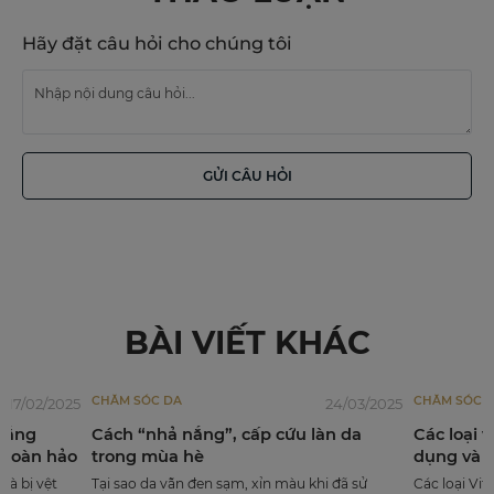
Hãy đặt câu hỏi cho chúng tôi
GỬI CÂU HỎI
BÀI VIẾT KHÁC
CHĂM SÓC DA
CHĂM SÓC 
17/02/2025
24/03/2025
nắng
Cách “nhả nắng”, cấp cứu làn da
Các loại 
 hoàn hảo
trong mùa hè
dụng và c
à bị vệt
Tại sao da vẫn đen sạm, xỉn màu khi đã sử
Các loại Vi