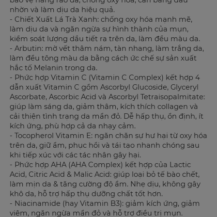
bảo vệ hàng rào da, chống oxy hóa, cân bằng dầu
nhờn và làm dịu da hiệu quả.
- Chiết Xuất Lá Trà Xanh: chống oxy hóa mạnh mẽ,
làm dịu da và ngăn ngừa sự hình thành của mụn,
kiểm soát lượng dầu tiết ra trên da, làm đều màu da.
- Arbutin: mờ vết thâm nám, tàn nhang, làm trắng da,
làm đều tông màu da bằng cách ức chế sự sản xuất
hắc tố Melanin trong da.
- Phức hợp Vitamin C (Vitamin C Complex) kết hợp 4
dẫn xuất Vitamin C gồm Ascorbyl Glucoside, Glyceryl
Ascorbate, Ascorbic Acid và Ascorbyl Tetraisopalmitate:
giúp làm sáng da, giảm thâm, kích thích collagen và
cải thiện tình trạng da mẩn đỏ. Dễ hấp thụ, ổn định, ít
kích ứng, phù hợp cả da nhạy cảm.
- Tocopherol Vitamin E: ngăn chặn sự hư hại từ oxy hóa
trên da, giữ ẩm, phục hồi và tái tạo nhanh chóng sau
khi tiếp xúc với các tác nhân gây hại.
- Phức hợp AHA (AHA Complex) kết hợp của Lactic
Acid, Citric Acid & Malic Acid: giúp loại bỏ tế bào chết,
làm mịn da & tăng cường độ ẩm. Nhẹ dịu, không gây
khô da, hỗ trợ hấp thụ dưỡng chất tốt hơn.
- Niacinamide (hay Vitamin B3): giảm kích ứng, giảm
viêm, ngăn ngừa mẩn đỏ và hỗ trợ điều trị mụn.