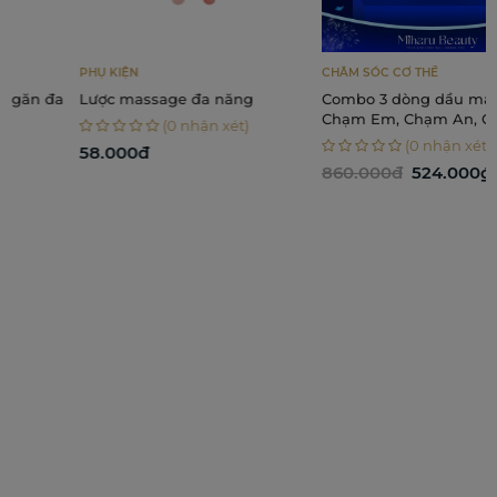
phẩm có tác dụng rất tốt trong việc chăm sóc
da.
PHỤ KIỆN
CHĂM SÓC CƠ THỂ
Lược massage đa năng
Combo 3 dòng dầu massage -
Chạm Em, Chạm An, Chạm
(0 nhận xét)
Nhẹ
(0 nhận xét)
58.000đ
860.000đ
524.000₫