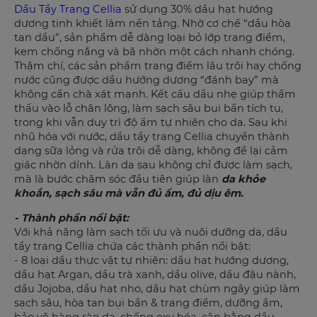
Dầu Tẩy Trang Cellia
sử dụng 30% dầu hạt hướng
dương tinh khiết làm nền tảng. Nhờ cơ chế “dầu hòa
tan dầu”, sản phẩm dễ dàng loại bỏ lớp trang điểm,
kem chống nắng và bã nhờn một cách nhanh chóng.
Thậm chí, các sản phẩm trang điểm lâu trôi hay chống
nước cũng được dầu hướng dương “đánh bay” mà
không cần chà xát mạnh. Kết cấu dầu nhẹ giúp thẩm
thấu vào lỗ chân lông, làm sạch sâu bụi bẩn tích tụ,
trong khi vẫn duy trì độ ẩm tự nhiên cho da. Sau khi
nhũ hóa với nước, dầu tẩy trang Cellia chuyển thành
dạng sữa lỏng và rửa trôi dễ dàng, không để lại cảm
giác nhờn dính. Làn da sau không chỉ được làm sạch,
mà là bước chăm sóc đầu tiên giúp làn
da khỏe
khoắn, sạch sâu mà vẫn đủ ẩm, đủ dịu êm.
- Thành phần nổi bật:
Với khả năng làm sạch tối ưu và nuôi dưỡng da, dầu
tẩy trang Cellia chứa các thành phần nổi bật:
- 8 loại dầu thực vật tự nhiên: dầu hạt hướng dương,
dầu hạt Argan, dầu trà xanh, dầu olive, dầu đậu nành,
dầu Jojoba, dầu hạt nho, dầu hạt chùm ngây giúp làm
sạch sâu, hòa tan bụi bẩn & trang điểm, dưỡng ẩm,