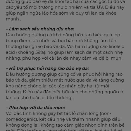
dương giúp bảo vệ da khỏi tác hại của các gốc tự do và
các yếu tố môi trường như ô nhiễm và tia UV. Điều này
giúp ngăn ngừa lão hóa sớm và duy trì làn da khỏe
mạnh .
- Làm sạch sâu nhưng dịu nhẹ:
Dầu hướng dương có khả năng hòa tan hiệu quả lớp
trang điểm, bã nhờn và bụi bẩn mà không làm tổn
thương hàng rào bảo vệ da. Với hàm lượng cao linoleic
acid (khoảng 59%), nó giúp làm sạch da một cách nhẹ
nhàng, phù hợp với cả làn da nhạy cảm và dễ bị mụn .
- Hỗ trợ phục hồi hàng rào bảo vệ da:
Dầu hướng dương giúp củng cố và phục hồi hàng rào
bảo vệ da, giảm thiểu mất nước qua da và tăng cường
khả năng chống lại các tác nhân gây hại từ môi
trường. Điều này đặc biệt hữu ích cho những người có
làn da khô hoặc bị tổn thương .
- Phù hợp với da dầu mụn:
Với đặc tính không gây bít tắc lỗ chân lông (non-
comedogenic), kết cấu nhẹ và thấm nhanh giúp dầu
không đọng lại, không tạo cảm giác nhờn dính trên bề