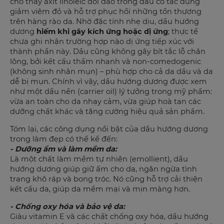
cho thấy axit linoleic dồi dào trong dầu có tác dụng
giảm viêm đỏ và hỗ trợ phục hồi những tổn thương
trên hàng rào da. Nhờ đặc tính nhẹ dịu, dầu hướng
dương
hiếm khi gây kích ứng hoặc dị ứng
; thực tế
chưa ghi nhận trường hợp nào dị ứng tiếp xúc với
thành phần này. Dầu cũng không gây bít tắc lỗ chân
lông, bởi kết cấu thấm nhanh và non-comedogenic
(không sinh nhân mụn) – phù hợp cho cả da dầu và da
dễ bị mụn. Chính vì vậy, dầu hướng dương được xem
như một dầu nền (carrier oil) lý tưởng trong mỹ phẩm:
vừa an toàn cho da nhạy cảm, vừa giúp hoà tan các
dưỡng chất khác và tăng cường hiệu quả sản phẩm.
Tóm lại, các công dụng nổi bật của dầu hướng dương
trong làm đẹp có thể kể đến:
- Dưỡng ẩm và làm mềm da:
Là một chất làm mềm tự nhiên (emollient), dầu
hướng dương giúp giữ ẩm cho da, ngăn ngừa tình
trạng khô ráp và bong tróc. Nó cũng hỗ trợ cải thiện
kết cấu da, giúp da mềm mại và mịn màng hơn.
- Chống oxy hóa và bảo vệ da:
Giàu vitamin E và các chất chống oxy hóa, dầu hướng