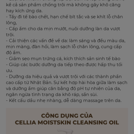
kể cả sản phẩm chống trôi mà không gây khô căng
hay kích ứng da.
- Tẩy đi tế bào chết, hạn chế bít tắc và se khít lỗ chân
lông,
- Cấp ẩm cho da mịn mướt, nuôi dưỡng làn da vượt
trội.
- Cải thiện các vấn đề về da: làm sáng và đều màu da,
mịn màng, đàn hồi, làm sạch lỗ chân lông, cung cấp
độ ẩm.
- Giảm sẹo mụn trứng cá, kích thích sản sinh tế bào
- Giúp các bước dưỡng da tiếp theo được hấp thụ tối
ưu.
- Dưỡng da hiệu quả và vượt trội với các thành phần
cao cấp từ Nhật Bản. Sự kết hợp hài hòa giữa làm sạch
và dưỡng ẩm giúp cân bằng độ pH tự nhiên của da,
ngăn ngừa tình trạng da khô ráp, sần sùi.
- Kết cấu dầu nhẹ nhàng, dễ dàng massage trên da.