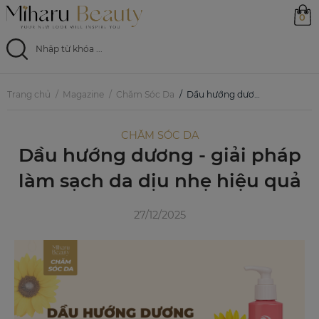
0
Trang chủ
Trang chủ
Magazine
Chăm Sóc Da
Dầu hướng dương - giải pháp làm sạch da dịu nhẹ hiệu quả
Sản phẩm
CHĂM SÓC DA
Dầu hướng dương - giải pháp
Ưu đãi
làm sạch da dịu nhẹ hiệu quả
Magazine
27/12/2025
Feed
0799 33 86 88