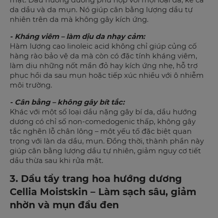
mặt. Dầu hướng dương phù hợp với mọi loại da, kể cả
da dầu và da mụn. Nó giúp cân bằng lượng dầu tự
nhiên trên da mà không gây kích ứng.
- Kháng viêm – làm dịu da nhạy cảm:
Hàm lượng cao linoleic acid không chỉ giúp củng cố
hàng rào bảo vệ da mà còn có đặc tính kháng viêm,
làm dịu những nốt mẩn đỏ hay kích ứng nhẹ, hỗ trợ
phục hồi da sau mụn hoặc tiếp xúc nhiều với ô nhiễm
môi trường.
- Cân bằng – không gây bít tắc:
Khác với một số loại dầu nặng gây bí da, dầu hướng
dương có chỉ số non-comedogenic thấp, không gây
tắc nghẽn lỗ chân lông – một yếu tố đặc biệt quan
trọng với làn da dầu, mụn. Đồng thời, thành phần này
giúp cân bằng lượng dầu tự nhiên, giảm nguy cơ tiết
dầu thừa sau khi rửa mặt.
3. Dầu tẩy trang hoa hướng dương
Cellia Moistskin – Làm sạch sâu, giảm
nhờn và mụn đầu đen