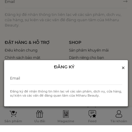
Đăng ký để nhận thông tin liên lạc về các sản phẩm, dịch vụ,
cửa hàng, sự kiện và các vấn đề đáng quan tâm của Miharu
Beauty.
ĐẶT HÀNG & HỖ TRỢ
SHOP
Điều khoản chung
Sản phẩm khuyến mãi
Chính sách bảo mật
Dành riêng cho bạn
Hướng dẫn mua hàng
Sản phẩm bán chạy
×
ĐĂNG KÝ
Chính sách đổi trả
Chính sách thanh toán, giao
nhận
Đăng ký để nhận thông tin liên lạc về các sản phẩm, dịch vụ, cửa hàng,
Liên hệ chúng tôi
sự kiện và các vấn đề đáng quan tâm của Miharu Beauty.
VỀ MIHARU BEAUTY
MẠNG XÃ HỘI
Về chúng tôi
Facebook
Sản phẩm
Ưu đãi
Magazine
Feed
Tài khoản
Câu chuyện thương hiệu
Youtube