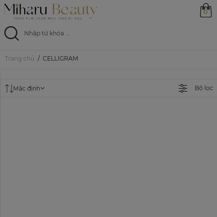
0
Trang chủ
CELLIGRAM
Trang chủ
Sản phẩm
Bộ lọc
Mặc định
Ưu đãi
Magazine
Feed
0799 33 86 88