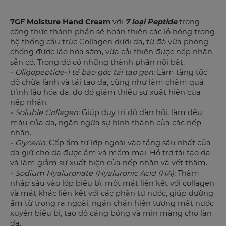
7GF Moisture Hand Cream
với
7 loại Peptide
trong
công thức thành phần sẽ hoàn thiện các lỗ hổng trong
hệ thống cấu trúc Collagen dưới da, từ đó vừa phòng
chống được lão hóa sớm, vừa cải thiện được nếp nhăn
sẵn có. Trong đó có những thành phần nổi bật:
- Oligopeptide-1 tế bào gốc tái tạo gen:
Làm tăng tốc
độ chữa lành và tái tạo da, cũng như làm chậm quá
trình lão hóa da, do đó giảm thiểu sự xuất hiện của
nếp nhăn.
- Soluble Collagen:
Giúp duy trì độ đàn hồi, làm đều
màu của da, ngăn ngừa sự hình thành của các nếp
nhăn.
- Glycerin:
Cấp ẩm từ lớp ngoài vào tầng sâu nhất của
da giữ cho da được ẩm và mềm mại. Hỗ trợ tái tạo da
và làm giảm sự xuất hiện của nếp nhăn và vết thâm.
- Sodium Hyaluronate (Hyaluronic Acid (HA):
Thâm
nhập sâu vào lớp biểu bì, một mặt liên kết với collagen
và mặt khác liên kết với các phân tử nước, giúp dưỡng
ẩm từ trong ra ngoài, ngăn chặn hiện tượng mất nước
xuyên biểu bì, tạo độ căng bóng và mịn màng cho làn
da.