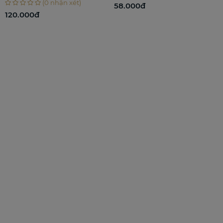
xét)
(0 nhận xé
58.000đ
860.000đ
524.00