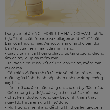
Dòng sản phẩm 7GF MOISTURE HAND CREAM - phức
hợp 7 tinh chất Peptide và Collagen xuất xứ từ Nhật
Bản của thương hiệu Aishodo, mang lại cho bạn đôi
bàn tay vừa mềm mại vừa mịn màng:
- Giàu vitamin và khoáng chất giúp tăng cường dưỡng
ẩm da tay, giúp da mềm mịn.
- Tái tạo và phục hồi kết cấu da, cho da tay mềm mịn
mượt mà.
- Cải thiện và làm mờ rõ rệt các vết nhăn trên da tay,
ngăn ngừa hình thành nếp nhăn nhờ tác dụng chống
oxy hóa.
- Làm mờ các đốm nâu, sáng da, cho da tay đều màu.
- Giúp móng tay được bảo vệ trở nên chắc khỏe hơn.
- Chất kem dưỡng không gây bết dính, thẩm thấu
ngay tức thì và êm dịu khi sử dụng.
- Mùi hương nhẹ nhàng dễ chịu khi thoa lên tay, để lại