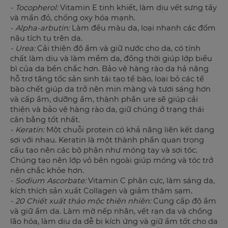
- Tocopherol:
Vitamin E tinh khiết, làm dịu vết sưng tấy
và mẩn đỏ, chống oxy hóa mạnh.
- Alpha-arbutin:
Làm đều màu da, loại nhanh các đốm
nâu tích tụ trên da.
- Urea:
Cải thiện độ ẩm và giữ nước cho da, có tính
chất làm dịu và làm mềm da, đồng thời giúp lớp biểu
bì của da bền chắc hơn. Bảo vệ hàng rào da hả năng
hỗ trợ tăng tốc sản sinh tái tạo tế bào, loại bỏ các tế
bào chết giúp da trở nên mịn màng và tươi sáng hơn
và cấp ẩm, dưỡng ẩm, thành phần ure sẽ giúp cải
thiện và bảo vệ hàng rào da, giữ chúng ở trạng thái
cân bằng tốt nhất.
- Keratin:
Một chuỗi protein có khả năng liên kết dạng
sợi với nhau. Keratin là một thành phần quan trọng
cấu tạo nên các bộ phận như móng tay và sợi tóc.
Chúng tạo nên lớp vỏ bên ngoài giúp móng và tóc trở
nên chắc khỏe hơn.
- Sodium Ascorbate:
Vitamin C phân cực, làm sáng da,
kích thích sản xuất Collagen và giảm thâm sạm.
- 20 Chiết xuất thảo mộc thiên nhiên:
Cung cấp độ ẩm
và giữ ẩm da. Làm mờ nếp nhăn, vết rạn da và chống
lão hóa, làm dịu da dễ bị kích ứng và giữ ẩm tốt cho da