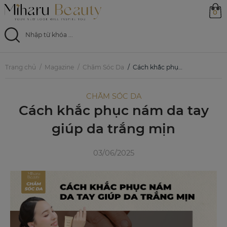
0
Trang chủ
Trang chủ
Magazine
Chăm Sóc Da
Cách khắc phục nám da tay giúp da trắng mịn
Sản phẩm
CHĂM SÓC DA
Cách khắc phục nám da tay
Ưu đãi
giúp da trắng mịn
Magazine
03/06/2025
Feed
0799 33 86 88