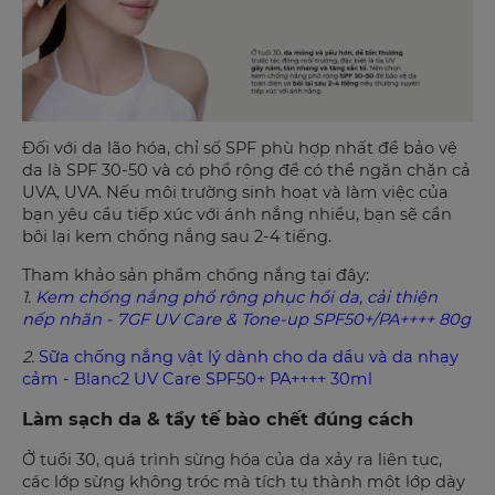
Đối với da lão hóa, chỉ số SPF phù hợp nhất để bảo vệ
da là SPF 30-50 và có phổ rộng để có thể ngăn chặn cả
UVA, UVA. Nếu môi trường sinh hoạt và làm việc của
bạn yêu cầu tiếp xúc với ánh nắng nhiều, bạn sẽ cần
bôi lại kem chống nắng sau 2-4 tiếng.
Tham khảo sản phẩm chống nắng tại đây:
1.
Kem chống nắng phổ rộng phục hồi da, cải thiện
nếp nhăn - 7GF UV Care & Tone-up SPF50+/PA++++ 80g
2.
Sữa chống nắng vật lý dành cho da dầu và da nhạy
cảm - Blanc2 UV Care SPF50+ PA++++ 30ml
Làm sạch da & tẩy tế bào chết đúng cách
Ở tuổi 30, quá trình sừng hóa của da xảy ra liên tục,
các lớp sừng không tróc mà tích tụ thành một lớp dày