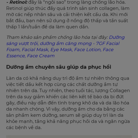
- Retinol:
đây là “ngôi sao” trong làng chống lão hóa.
Retinol giúp thúc đẩy quá trình sản sinh collagen, làm
mờ các nếp nhăn sâu và cải thiện kết cấu da. Khi mới
bắt đầu, bạn nên sử dụng ở nồng độ thấp và tần suất
thấp 1 lần/tuần để da làm quen dần.
Tham khảo sản phẩm chống lão hóa tại đây:
Dưỡng
sáng vượt trội, dưỡng ẩm căng mọng - 7GF Facial
Foam, Facial Mask, Eye Mask, Face Lotion, Face
Essence, Face Cream
Dưỡng ẩm chuyên sâu giúp da phục hồi
Làn da có khả năng duy trì độ ẩm tự nhiên thông qua
việc tiết dầu kết hợp cùng các chất dưỡng ẩm tự
nhiên trên da. Tuy nhiên, theo tuổi tác, lượng Collagen
trên da suy giảm khiến các liên kết tế bào da bị đứt
gãy, điều này dẫn đến tình trạng khô da và da lão hóa
da nhanh chóng. Vì vậy, dưỡng ẩm cho da bằng các
sản phẩm kem dưỡng, serum sẽ giúp duy trì làn da
khỏe mạnh, tăng khả năng phục hồi da và ngăn ngừa
các bệnh về da.