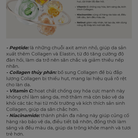
- Peptide:
là những chuỗi axit amin nhỏ, giúp da sản
xuất thêm Collagen và Elastin, từ đó tăng cường độ
đàn hồi, làm da trở nên săn chắc và giảm thiểu nếp
nhăn.
- Collagen thủy phân:
bổ sung Collagen để bù đắp
lượng Collagen bị thiếu hụt, mang lại hiệu quả rõ rệt
cho làn da.
- Vitamin C:
hoạt chất chống oxy hóa cực mạnh này
không chỉ làm sáng da, mờ thâm mà còn bảo vệ da
khỏi các tác hại từ môi trường và kích thích sản sinh
Collagen, giúp da săn chắc hơn.
- Niacinamide:
thành phần đa năng này giúp củng cố
hàng rào bảo vệ da, điều tiết bã nhờn, đồng thời làm
sáng và đều màu da, giúp da trông khỏe mạnh và tươi
trẻ hơn.