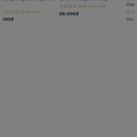
Chạm Em, Chạm An, Chạm
(0 nhận xét)
Nhẹ
(0 nhận xét)
58.000đ
860.000đ
524.000₫