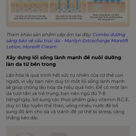
Tham khảo sản phẩm cấp ẩm tại đây:
Combo dưỡng
sáng bảo vệ cấu trúc da - Marilyn Extracharge Morelift
Lotion, Morelift Cream
Xây dựng lối sống lành mạnh để nuôi dưỡng
làn da từ bên trong
Lão hóa là quá trình hết sức tự nhiên của cơ thể con
người, vì vậy bạn nên duy trì một lối sống lành mạnh
sẽ giúp chống lão hóa da hiệu quả hơn. Để có một làn
da tươi tắn và trẻ trung, bạn nên ngủ đủ 7-8
tiếng/ngày, bổ sung các thực phẩm giàu vitamin B,C,E,
duy trì tập luyện thể thao, uống nhiều nước để bổ
sung độ ẩm cho da và tránh để cơ thể bị stress, căng
thẳng kéo dài.