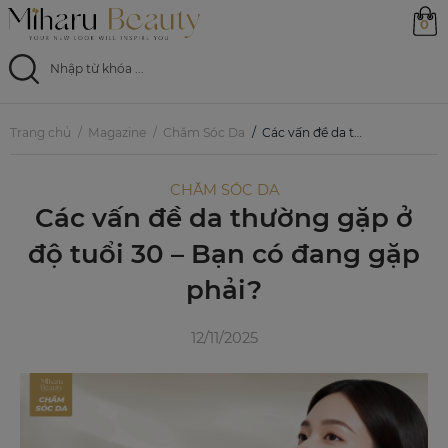
0
Trang chủ
Trang chủ
Magazine
Chăm Sóc Da
Các vấn đề da thường gặp ở độ tuổi 30 – Bạn có đang gặp phải?
Sản phẩm
CHĂM SÓC DA
Các vấn đề da thường gặp ở
Ưu đãi
độ tuổi 30 – Bạn có đang gặp
Magazine
phải?
Feed
12/11/2025
0799 33 86 88