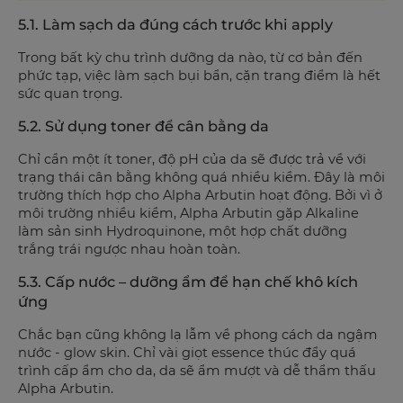
5.1. Làm sạch da đúng cách trước khi apply
Trong bất kỳ chu trình dưỡng da nào, từ cơ bản đến
phức tạp, việc làm sạch bụi bẩn, cặn trang điểm là hết
sức quan trọng.
5.2. Sử dụng toner để cân bằng da
Chỉ cần một ít toner, độ pH của da sẽ được trả về với
trạng thái cân bằng không quá nhiều kiềm. Đây là môi
trường thích hợp cho Alpha Arbutin hoạt động. Bởi vì ở
môi trường nhiều kiềm, Alpha Arbutin gặp Alkaline
làm sản sinh Hydroquinone, một hợp chất dưỡng
trắng trái ngược nhau hoàn toàn.
5.3. Cấp nước – dưỡng ẩm để hạn chế khô kích
ứng
Chắc bạn cũng không lạ lẫm về phong cách da ngậm
nước - glow skin. Chỉ vài giọt essence thúc đẩy quá
trình cấp ẩm cho da, da sẽ ẩm mượt và dễ thẩm thấu
Alpha Arbutin.