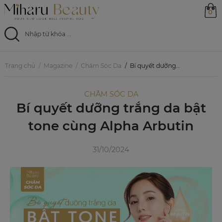
0
Trang chủ
Trang chủ
Magazine
Chăm Sóc Da
Bí quyết dưỡng trắng da bật tone cùng Alpha Arbutin
Sản phẩm
CHĂM SÓC DA
Bí quyết dưỡng trắng da bật
Ưu đãi
tone cùng Alpha Arbutin
Magazine
31/10/2024
Feed
0799 33 86 88