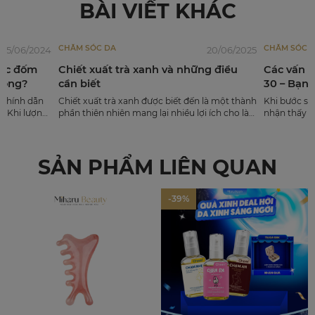
BÀI VIẾT KHÁC
CHĂM SÓC DA
CHĂM SÓC 
05/06/2024
20/06/2025
 các đốm
Chiết xuất trà xanh và những điều
Các vấn đ
hông?
cần biết
30 – Bạn 
 chính dẫn
Chiết xuất trà xanh được biết đến là một thành
Khi bước sa
. Khi lượng
phần thiên nhiên mang lại nhiều lợi ích cho làn
nhận thấy l
i các yếu tố
da và sức khỏe. Trà xanh không chỉ dùng để
rõ rệt. Quá 
 mặt trời,
uống mà còn trở thành một thành phần được
yếu tố môi 
ây ra tình
sử dụng rộng rãi trong các sản phẩm chăm
còn căng mị
SẢN PHẨM LIÊN QUAN
 sắc tố,
sóc da.
da khỏe mạn
-39%