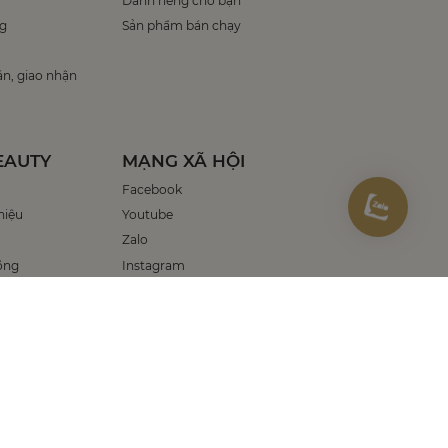
Dành riêng cho bạn
g
Sản phẩm bán chạy
án, giao nhận
EAUTY
MẠNG XÃ HỘI
Facebook
hiệu
Youtube
Zalo
ồng
Instagram
Tiktok
HARU BEAUTY VIỆT NAM
eview City, KP18, Phường Bình Trưng, Thành phố Hồ Chí