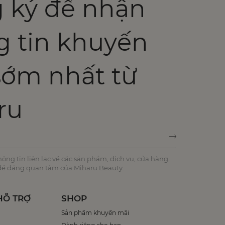
 ký để nhận
g tin khuyến
sớm nhất từ
ru
ng tin liên lạc về các sản phẩm, dịch vụ, cửa hàng,
 đề đáng quan tâm của Miharu Beauty.
HỖ TRỢ
SHOP
Sản phẩm khuyến mãi