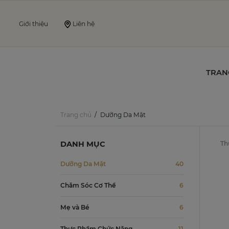
Giới thiệu
Liên hệ
TRAN
Trang chủ
Dưỡng Da Mặt
DANH MỤC
Th
Dưỡng Da Mặt
40
Chăm Sóc Cơ Thể
6
Mẹ và Bé
6
Thực Phẩm Chức Năng
11