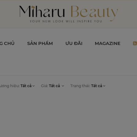
G CHỦ
SẢN PHẨM
ƯU ĐÃI
MAGAZINE
ương hiệu:
Tất cả
Giá:
Tất cả
Trạng thái:
Tất cả