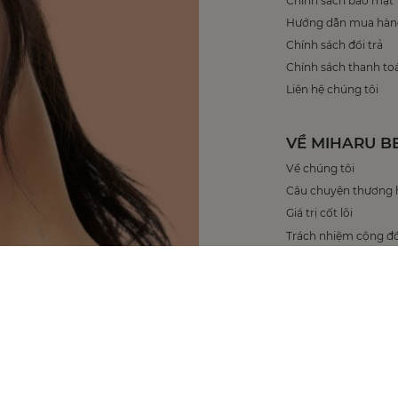
Chính sách bảo mật
Hướng dẫn mua hàn
Chính sách đổi trả
Chính sách thanh to
Liên hệ chúng tôi
VỀ MIHARU B
Về chúng tôi
Câu chuyện thương 
Giá trị cốt lõi
Trách nhiệm cộng đ
CÔNG TY CỔ PHẦN MI
Số 43 Đường D, KĐT Lak
Minh, Việt Nam