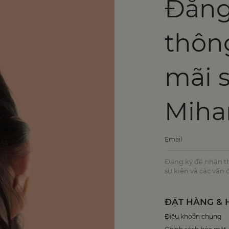
Đăng
thôn
mãi 
Miha
Đăng ký để nhận thô
sự kiện và các vấn
ĐẶT HÀNG & 
Điều khoản chung