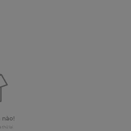
 nào!
 thử lại.